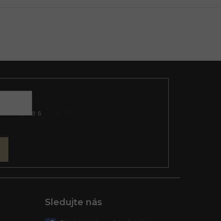
 souhlasíte s
podmínkami ochrany osobních
Sledujte nás