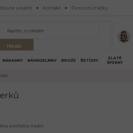
štovné a balné
Kontakt
Puncovní značky
Hledat
ZLATÉ
NÁRAMKY
NÁHRDELNÍKY
BROŽE
ŘETÍZKY
ŠPERKY
erků
perků
hou a bohatou tradici.