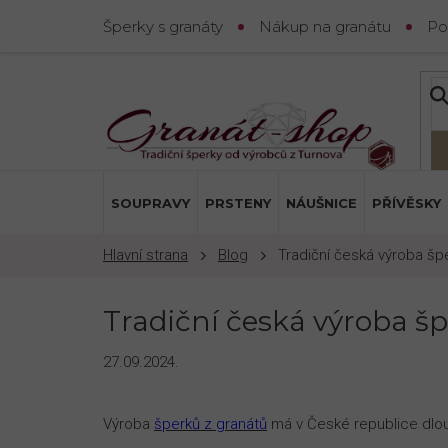
Přejít
Šperky s granáty
Nákup na granátu
Po
na
obsah
SOUPRAVY
PRSTENY
NÁUŠNICE
PŘÍVĚSKY
Blog
Tradiční česká výroba šp
Tradiční česká výroba š
27.09.2024.
Výroba
šperků z granátů
má v České republice dlou