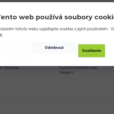
Tento web používá soubory cooki
100 %
zprávy o spokojenosti od našich zákazníků.
ázením tohoto webu vyjadřujete souhlas s jejich používáním.. V
de
.
Odmítnout
Nastavení
Souhlasím
en, moc děkuji za odpověď.
Dobrý den, mockrát děkuji za odp
 a moc se těším. Už mám od vás
Zásilka už přišla a jsem nadšena
 a prstýnek a jsou úžasné❤
šperky.
en. Michaela
S přáním krásného dne,
Natalia U.