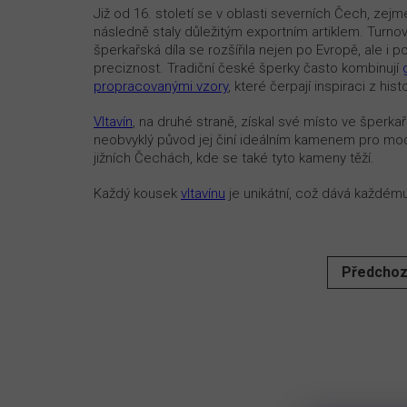
Již od 16. století se v oblasti severních Čech, zej
následně staly důležitým exportním artiklem. Turn
šperkařská díla se rozšířila nejen po Evropě, ale i 
preciznost. Tradiční české šperky často kombinují
propracovanými vzory
, které čerpají inspiraci z hi
Vltavín
, na druhé straně, získal své místo ve šperkař
neobvyklý původ jej činí ideálním kamenem pro mod
jižních Čechách, kde se také tyto kameny těží.
Každý kousek
vltavínu
je unikátní, což dává každému 
Předchoz