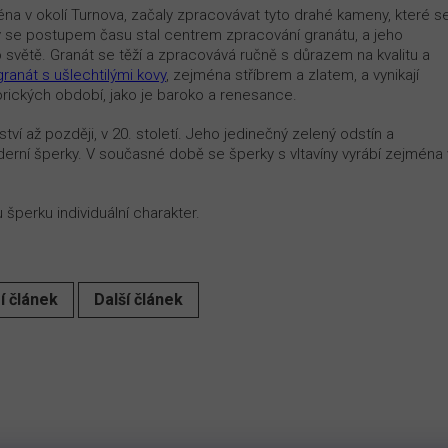
ména v okolí Turnova, začaly zpracovávat tyto drahé kameny, které s
ov se postupem času stal centrem zpracování granátu, a jeho
po světě. Granát se těží a zpracovává ručně s důrazem na kvalitu a
granát s ušlechtilými kovy
, zejména stříbrem a zlatem, a vynikají
storických období, jako je baroko a renesance.
ství až později, v 20. století. Jeho jedinečný zelený odstín a
erní šperky. V současné době se šperky s vltavíny vyrábí zejména 
šperku individuální charakter.
í článek
Další článek