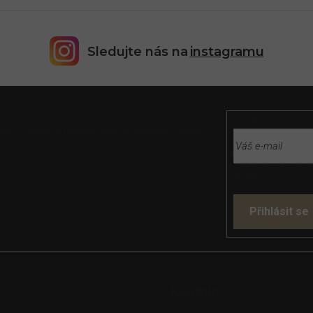
Sledujte nás na
instagramu
E-mail
rmace o nových produktech na našem e-shopu.
Vložením e-mailu
údajů
Přihlásit se
s
Kontakt