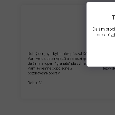
Dalším proch
informací
z
Dobrý den, nyní byl balíček převzat.Děkuji
Dobrý d
Vám velice. Jste nejlepší a samozřejmě s
Rozumím
dalším nákupem "granátů" jdu výhradně k
náramek
Vám. Příjemné odpoledne S
Hezký d
pozdravemRobert V.
Robert V.