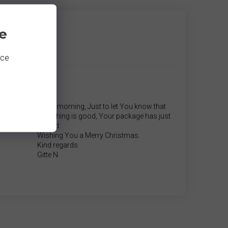
e
íce
ověď.
Good morning, Just to let You know that
.Nádherné
everything is good, Your package has just
arrived.
Wishing You a Merry Christmas.
Kind regards
Gitte N.