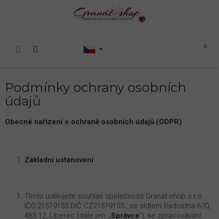
Přejít
na
obsah
Nákupní
košík
Podmínky ochrany osobních
údajů
Obecné nařízení o ochraně osobních údajů (GDPR)
Základní ustanovení
Tímto udělujete souhlas společnosti Granat-shop s.r.o. ,
IČO:21519153 DIČ CZ21519153 , se sídlem Radostná 670,
463 12, Liberec (dále jen: „
Správce
“), ke zpracovávání