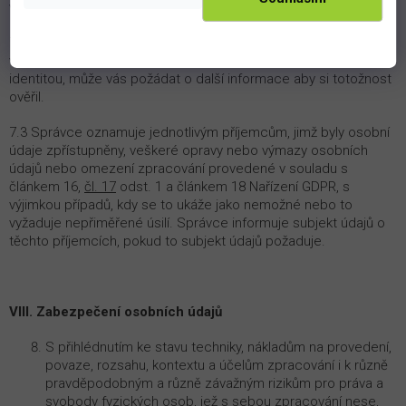
výkon nebo obhajobu právních nároků.
7.2 Získat informace o vašich osobních údajích můžete pouze
vy, popřípadě váš zmocněnec. Pokud si Správce není jist vaší
identitou, může vás požádat o další informace aby si totožnost
ověřil.
7.3 Správce oznamuje jednotlivým příjemcům, jimž byly osobní
údaje zpřístupněny, veškeré opravy nebo výmazy osobních
údajů nebo omezení zpracování provedené v souladu s
článkem 16,
čl. 17
odst. 1 a článkem 18 Nařízení GDPR, s
výjimkou případů, kdy se to ukáže jako nemožné nebo to
vyžaduje nepřiměřené úsilí. Správce informuje subjekt údajů o
těchto příjemcích, pokud to subjekt údajů požaduje.
VIII. Zabezpečení osobních údajů
S přihlédnutím ke stavu techniky, nákladům na provedení,
povaze, rozsahu, kontextu a účelům zpracování i k různě
pravděpodobným a různě závažným rizikům pro práva a
svobody fyzických osob, jež s sebou zpracování nese,