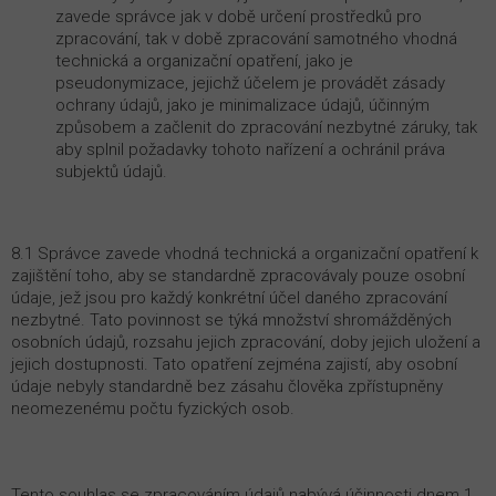
zavede správce jak v době určení prostředků pro
zpracování, tak v době zpracování samotného vhodná
technická a organizační opatření, jako je
pseudonymizace, jejichž účelem je provádět zásady
ochrany údajů, jako je minimalizace údajů, účinným
způsobem a začlenit do zpracování nezbytné záruky, tak
aby splnil požadavky tohoto nařízení a ochránil práva
subjektů údajů.
8.1 Správce zavede vhodná technická a organizační opatření k
zajištění toho, aby se standardně zpracovávaly pouze osobní
údaje, jež jsou pro každý konkrétní účel daného zpracování
nezbytné. Tato povinnost se týká množství shromážděných
osobních údajů, rozsahu jejich zpracování, doby jejich uložení a
jejich dostupnosti. Tato opatření zejména zajistí, aby osobní
údaje nebyly standardně bez zásahu člověka zpřístupněny
neomezenému počtu fyzických osob.
Tento souhlas se zpracováním údajů nabývá účinnosti dnem 1.