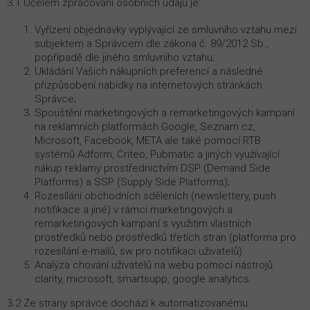
3.1 Účelem zpracování osobních údajů je:
Vyřízení objednávky vyplývající ze smluvního vztahu mezi
subjektem a Správcem dle zákona č. 89/2012 Sb.,
popřípadě dle jiného smluvního vztahu;
Ukládání Vašich nákupních preferencí a následné
přizpůsobení nabídky na internetových stránkách
Správce;
Spouštění marketingových a remarketingových kampaní
na reklamních platformách Google, Seznam.cz,
Microsoft, Facebook, META ale také pomocí RTB
systémů Adform, Criteo, Pubmatic a jiných využívající
nákup reklamy prostřednictvím DSP (Demand Side
Platforms) a SSP (Supply Side Platforms);
Rozesílání obchodních sděleních (newslettery, push
notifikace a jiné) v rámci marketingových a
remarketingových kampaní s využitím vlastních
prostředků nebo prostředků třetích stran (platforma pro
rozesílání e-mailů, sw pro notifikaci uživatelů).
Analýza chování uživatelů na webu pomocí nástrojů:
clarity, microsoft, smartsupp, google analytics.
3.2 Ze strany správce dochází k automatizovanému