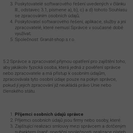
Poskytovatelé softwarového řešení uvedených v článku
III., odstavec 3.1, písmene a), b), c) a d) tohoto Souhlasu
se zpracováním osobních údajů;
Poskytovatel softwarového řešení, aplikace, služby a jiní
zpracovatelé, které nemusí Správce v současné době
využívat;
Společnost: Granát-shop.s.r.o.
5.2 Správce a zpracovatel přijmou opatření pro zajištění toho,
aby jakákoliv fyzická osoba, která jedná z pověření správce
nebo zpracovatele a má přístup k osobním údajům,
zpracovávala tyto osobní údaje pouze na pokyn správce,
pokud jí jejich zpracování již neukládá právo Unie nebo
členského státu.
Příjemci osobních údajů správce
Příjemci osobních údajů jsou firmy nebo osoby, které:
Zajištující realizaci smlouvy mezi správcem a dotčeným
subjektem (např. spediční společnosti, realizace plateb,