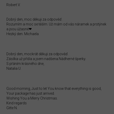
Robert V.
Dobrý den, moc děkuji za odpověď.
Rozumím a moc se těším. Už mám od vás náramek a prstýnek
a jsou úžasné❤
Hezký den. Michaela
Dobrý den, mockrát děkuji za odpověď.
Zásilka už přišla a jsem nadšena.Nádherné šperky.
S přáním krásného dne,
Natalia U.
Good morning, Just to let You know that everything is good,
Your package has just arrived.
Wishing You a Merry Christmas.
Kind regards
Gitte N.