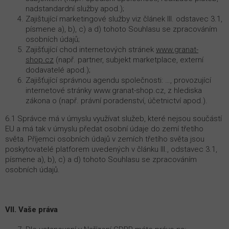
nadstandardní služby apod.);
Zajištující marketingové služby viz článek III. odstavec 3.1,
písmene a), b), c) a d) tohoto Souhlasu se zpracováním
osobních údajů;
Zajišťující chod internetových stránek
www.granat-
shop.cz
(např. partner, subjekt marketplace, externí
dodavatelé apod.);
Zajišťující správnou agendu společnosti: …, provozující
internetové stránky www.granat-shop.cz, z hlediska
zákona o (např. právní poradenství, účetnictví apod.).
6.1 Správce má v úmyslu využívat služeb, které nejsou součástí
EU a má tak v úmyslu předat osobní údaje do zemí třetího
světa. Příjemci osobních údajů v zemích třetího světa jsou
poskytovatelé platforem uvedených v článku III., odstavec 3.1,
písmene a), b), c) a d) tohoto Souhlasu se zpracováním
osobních údajů.
VII. Vaše práva