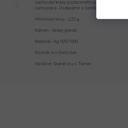
zachování krásy pozlaceného povrchu doporučuj
ruční práce. Dodáváme s certifikátem pravosti v
Hmotnost kovu - 2,25 g
Kámen - český granát
Materiál - Ag 925/1000
Rozměr š/v (mm) 6x6
Výrobce: Granát d.u.v. Turnov