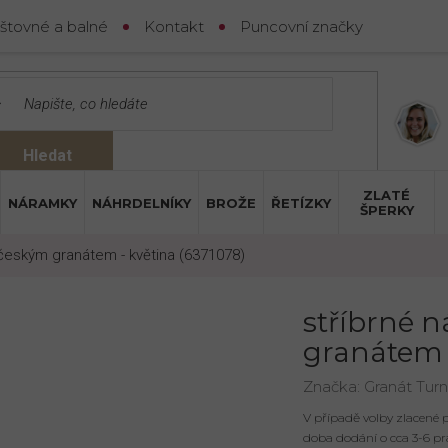
štovné a balné
Kontakt
Puncovní značky
Hledat
ZLATÉ
NÁRAMKY
NÁHRDELNÍKY
BROŽE
ŘETÍZKY
ŠPERKY
 českým granátem - květina (6371078)
stříbrné 
granátem -
Značka:
Granát Tur
V případě volby zlacené
doba dodání o cca 3-6 pr