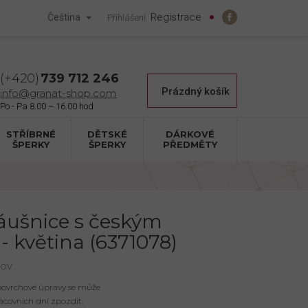
Registrace
Čeština
Přihlášení
739 712 246
Nákupní
Prázdný košík
info@granat-shop.com
košík
STŘÍBRNÉ
DĚTSKÉ
DÁRKOVÉ
ŠPERKY
ŠPERKY
PŘEDMĚTY
náušnice s českým
 květina (6371078)
nov
 povrchové úpravy se může
acovních dní zpozdit.