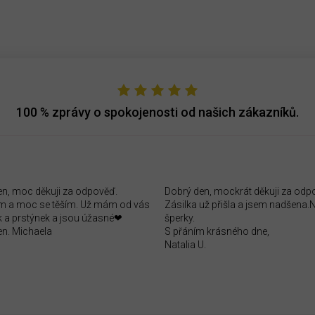
100 %
zprávy o spokojenosti od našich zákazníků.
en, moc děkuji za odpověď.
Dobrý den, mockrát děkuji za odp
 a moc se těším. Už mám od vás
Zásilka už přišla a jsem nadšena
 a prstýnek a jsou úžasné❤
šperky.
en. Michaela
S přáním krásného dne,
Natalia U.