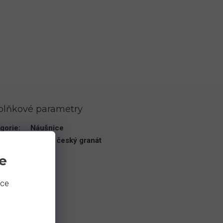
plňkové parametry
gorie
:
Náušnice
en
:
granát
,
český granát
v
:
květina
e
íce