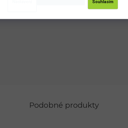
Nastavení
Souhlasím
eme šetrnější péči. Tento šperk je symbolem poctivé české
 dárkové krabičce.
Podobné produkty