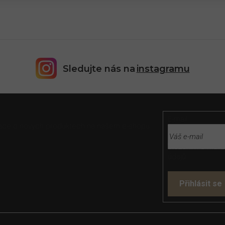
Sledujte nás na
instagramu
E-mail
rmace o nových produktech na našem e-shopu.
Vložením e-mailu
údajů
Přihlásit se