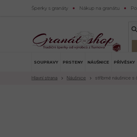
Přejít
Šperky s granáty
Nákup na granátu
Po
na
obsah
SOUPRAVY
PRSTENY
NÁUŠNICE
PŘÍVĚSKY
Náušnice
stříbrné náušnice s