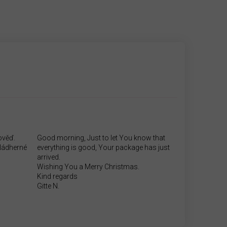
ověď.
Good morning, Just to let You know that
.Nádherné
everything is good, Your package has just
arrived.
Wishing You a Merry Christmas.
Kind regards
Gitte N.