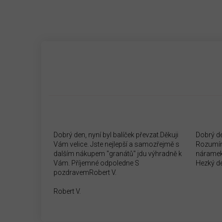
Dobrý den, nyní byl balíček převzat.Děkuji
Dobrý d
Vám velice. Jste nejlepší a samozřejmě s
Rozumím
dalším nákupem "granátů" jdu výhradně k
náramek
Vám. Příjemné odpoledne S
Hezký d
pozdravemRobert V.
Robert V.