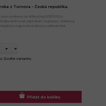
ýroba z Turnova - Česká republika.
jsou vyrobeny ze stříbra (Ag 925/1000) s
hodiováním a se zapínáním na puzetu. Zdobeny
Náušnice mají motiv květina o velikosti 6x6
.
o:
Zvolte variantu
Přidat do košíku