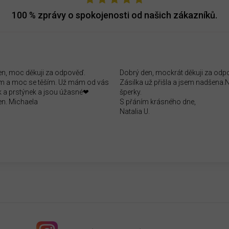
100 %
zprávy o spokojenosti od našich zákazníků.
en, moc děkuji za odpověď.
Dobrý den, mockrát děkuji za odp
 a moc se těším. Už mám od vás
Zásilka už přišla a jsem nadšena
 a prstýnek a jsou úžasné❤
šperky.
en. Michaela
S přáním krásného dne,
Natalia U.