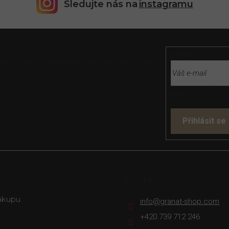
Sledujte nás na
instagramu
E-mail
rmace o nových produktech na našem e-shopu.
Vložením e-mailu
údajů
Přihlásit se
s
Kontakt
ákupu
info
@
granat-shop.com
+420 739 712 246