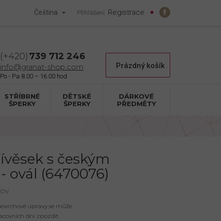
Registrace
Čeština
Přihlášení
739 712 246
Nákupní
Prázdný košík
info@granat-shop.com
košík
STŘÍBRNÉ
DĚTSKÉ
DÁRKOVÉ
ŠPERKY
ŠPERKY
PŘEDMĚTY
řívěsek s českým
- ovál (6470076)
nov
 povrchové úpravy se může
acovních dní zpozdit.