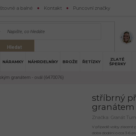
štovné a balné
Kontakt
Puncovní značky
Hledat
ZLATÉ
NÁRAMKY
NÁHRDELNÍKY
BROŽE
ŘETÍZKY
ŠPERKY
eským granátem - ovál (6470076)
stříbrný p
granátem 
Značka:
Granát Tur
V případě volby zlacené
doba dodání o cca 3-6 pr