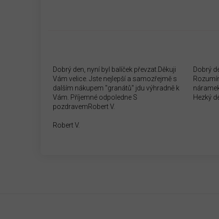
Dobrý den, nyní byl balíček převzat.Děkuji
Dobrý d
Vám velice. Jste nejlepší a samozřejmě s
Rozumím
dalším nákupem "granátů" jdu výhradně k
náramek
Vám. Příjemné odpoledne S
Hezký d
pozdravemRobert V.
Robert V.