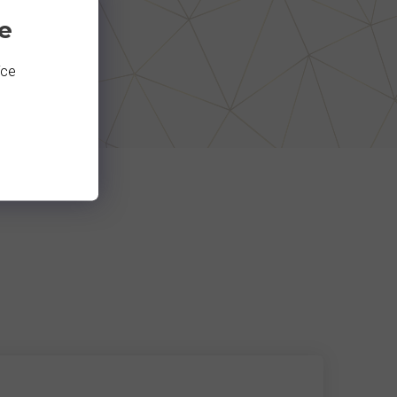
e
íce