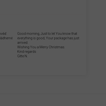
ověď.
Good morning, Just to let You know that
.Nádherné
everything is good, Your package has just
arrived.
Wishing You a Merry Christmas.
Kind regards
Gitte N.