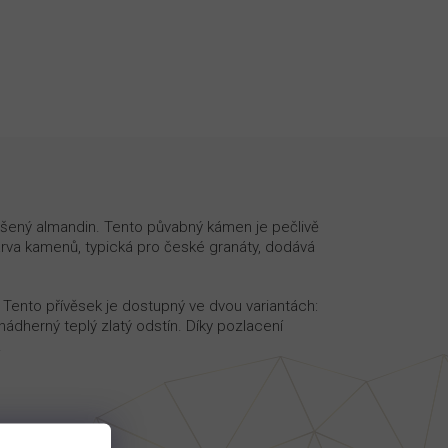
ušený almandin. Tento půvabný kámen je pečlivě
arva kamenů, typická pro české granáty, dodává
. Tento přívěsek je dostupný ve dvou variantách:
nádherný teplý zlatý odstín. Díky pozlacení
.