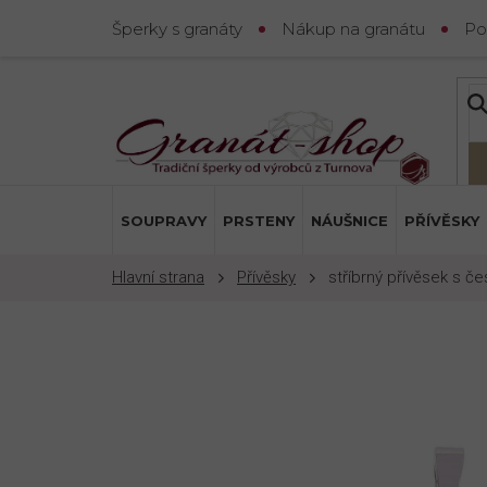
Přejít
Šperky s granáty
Nákup na granátu
Po
na
obsah
SOUPRAVY
PRSTENY
NÁUŠNICE
PŘÍVĚSKY
Přívěsky
stříbrný přívěsek s č