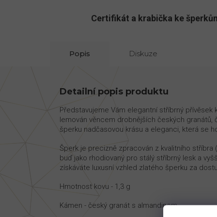
Certifikát a krabička ke šper
Popis
Diskuze
Detailní popis produktu
Představujeme Vám elegantní stříbrný přívěsek 
lemován věncem drobnějších českých granátů, čí
šperku nadčasovou krásu a eleganci, která se hod
Šperk je precizně zpracován z kvalitního stříbra
buď jako rhodiovaný pro stálý stříbrný lesk a vyš
získáváte luxusní vzhled zlatého šperku za dost
Hmotnost kovu - 1,3 g
Kámen - český granát s almandinem