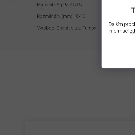
Materiál - Ag 925/1000
Rozměr š/v (mm) 10x13
Dalším proch
Výrobce: Granát d.u.v. Turnov
informací
z