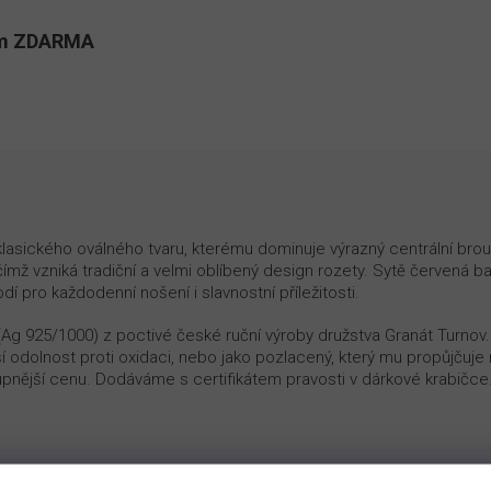
kům ZDARMA
klasického oválného tvaru, kterému dominuje výrazný centrální bro
mž vzniká tradiční a velmi oblíbený design rozety. Sytě červená b
í pro každodenní nošení i slavnostní příležitosti.
 (Ag 925/1000) z poctivé české ruční výroby družstva Granát Turnov
ší odolnost proti oxidaci, nebo jako pozlacený, který mu propůjčuje 
upnější cenu. Dodáváme s certifikátem pravosti v dárkové krabičce