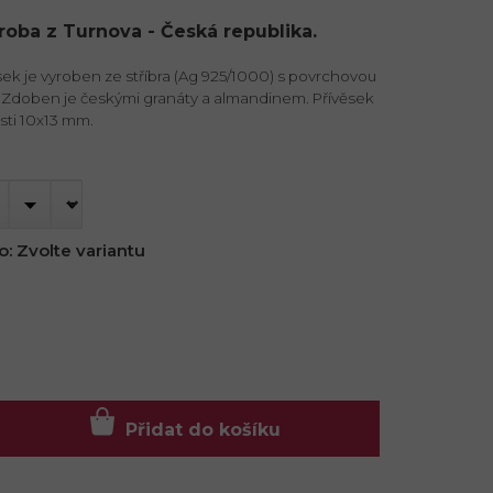
ýroba z Turnova - Česká republika.
sek je vyroben ze stříbra (Ag 925/1000) s povrchovou
 Zdoben je českými granáty a almandinem. Přívěsek
sti 10x13 mm.
o:
Zvolte variantu
Přidat do košíku