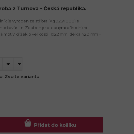
ýroba z Turnova - Česká republika.
ík je vyroben ze stříbra (Ag 925/1000) s
hodiováním. Zdoben je drobnými přírodními
á motiv křížek o velikosti 11x22 mm, délka 420 mm +
o:
Zvolte variantu
Přidat do košíku