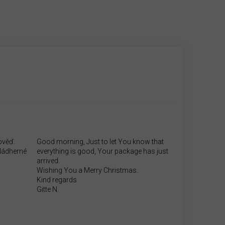
ověď.
Good morning, Just to let You know that
.Nádherné
everything is good, Your package has just
arrived.
Wishing You a Merry Christmas.
Kind regards
Gitte N.