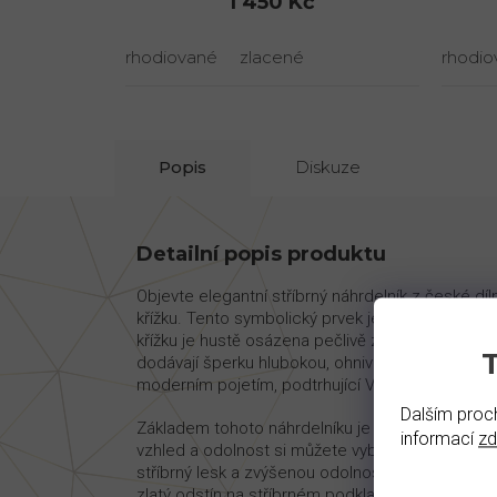
1 450 Kč
rhodiované
zlacené
rhodio
Popis
Diskuze
Detailní popis produktu
Objevte elegantní stříbrný náhrdelník z české d
křížku. Tento symbolický prvek je orientován ho
křížku je hustě osázena pečlivě zasazenými přírod
dodávají šperku hlubokou, ohnivou barvu. Design
moderním pojetím, podtrhující Váš styl a jedineč
Dalším proch
Základem tohoto náhrdelníku je kvalitní stříbro 
informací
z
vzhled a odolnost si můžete vybrat ze dvou vari
stříbrný lesk a zvýšenou odolnost proti oxidaci.
zlatý odstín na stříbrném podkladu, čímž získát