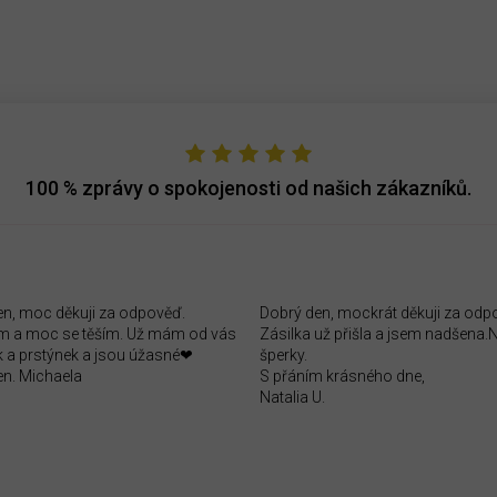
100 %
zprávy o spokojenosti od našich zákazníků.
en, moc děkuji za odpověď.
Dobrý den, mockrát děkuji za odp
 a moc se těším. Už mám od vás
Zásilka už přišla a jsem nadšena
 a prstýnek a jsou úžasné❤
šperky.
en. Michaela
S přáním krásného dne,
Natalia U.