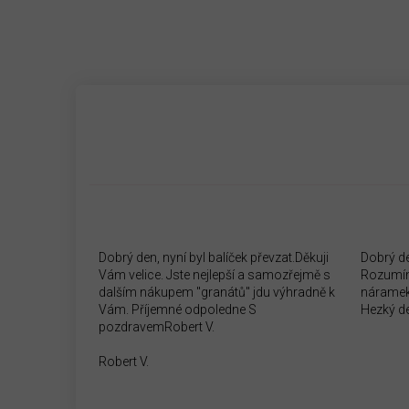
Dobrý den, nyní byl balíček převzat.Děkuji
Dobrý d
Vám velice. Jste nejlepší a samozřejmě s
Rozumím
dalším nákupem "granátů" jdu výhradně k
náramek
Vám. Příjemné odpoledne S
Hezký d
pozdravemRobert V.
Robert V.