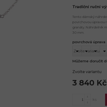
Tradiční ruční v
Tento dámský náhrdeln
povrchovou úpravou r
granáty. Náhrdelník m
30 mm.
povrchová úprava
Můžeme doručit d
Zvolte variantu
3 840 Kč
Měrná
cena: