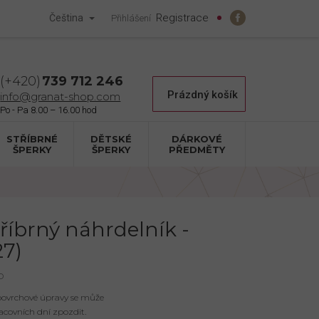
Registrace
Čeština
Přihlášení
739 712 246
Nákupní
Prázdný košík
info@granat-shop.com
košík
STŘÍBRNÉ
DĚTSKÉ
DÁRKOVÉ
ŠPERKY
ŠPERKY
PŘEDMĚTY
tříbrný náhrdelník -
27)
p
 povrchové úpravy se může
acovních dní zpozdit.