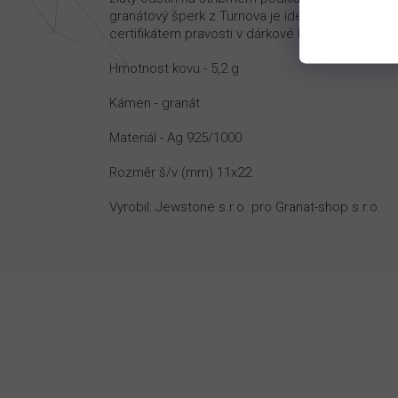
granátový šperk z Turnova je ideální pro každode
certifikátem pravosti v dárkové krabičce.
Hmotnost kovu - 5,2 g
Kámen - granát
Materiál - Ag 925/1000
Rozměr š/v (mm) 11x22
Vyrobil: Jewstone s.r.o. pro Granat-shop s.r.o.