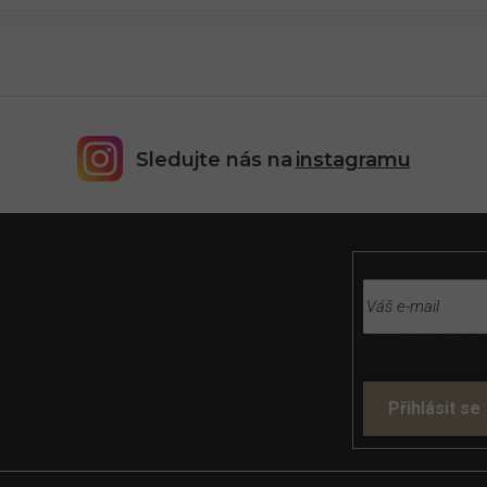
Sledujte nás na
instagramu
E-mail
rmace o nových produktech na našem e-shopu.
Vložením e-mailu
údajů
Přihlásit se