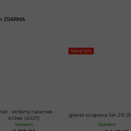
kům ZDARMA
Sleva 10%
nát - stříbrný náramek -
granát souprava Set 215 (S
křížek (4027)
Skladem
Skladem