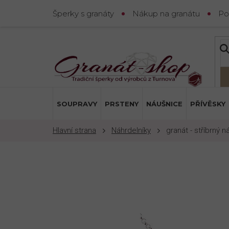
Přejít
Šperky s granáty
Nákup na granátu
Po
na
obsah
SOUPRAVY
PRSTENY
NÁUŠNICE
PŘÍVĚSKY
Náhrdelníky
granát - stříbrný n