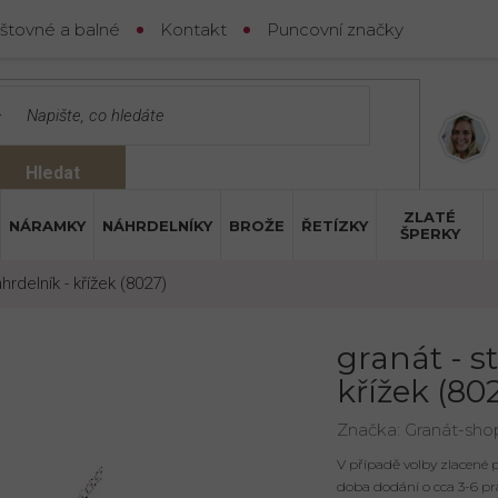
štovné a balné
Kontakt
Puncovní značky
Hledat
ZLATÉ
NÁRAMKY
NÁHRDELNÍKY
BROŽE
ŘETÍZKY
ŠPERKY
áhrdelník - křížek (8027)
granát - s
křížek (80
Značka:
Granát-sho
V případě volby zlacené
doba dodání o cca 3-6 pr