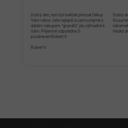
Dobrý den, nyní byl balíček převzat.Děkuji
Dobrý d
Vám velice. Jste nejlepší a samozřejmě s
Rozumím
dalším nákupem "granátů" jdu výhradně k
náramek
Vám. Příjemné odpoledne S
Hezký d
pozdravemRobert V.
Robert V.
Z
Odebírat newsletter
á