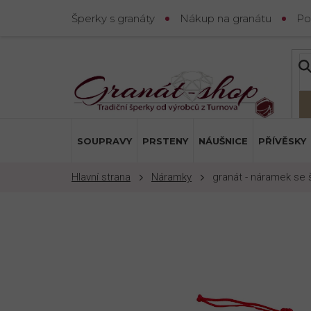
Přejít
Šperky s granáty
Nákup na granátu
Po
na
obsah
SOUPRAVY
PRSTENY
NÁUŠNICE
PŘÍVĚSKY
Náramky
granát - náramek se 