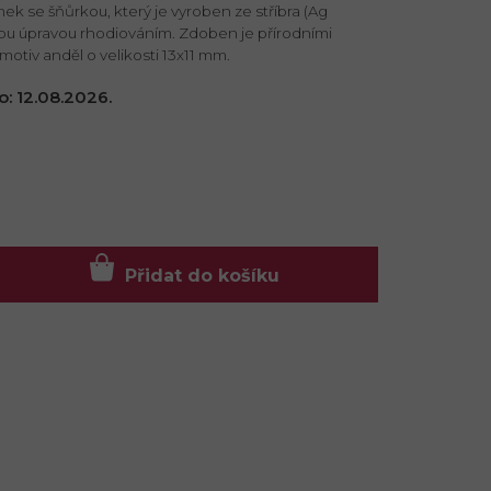
ek se šňůrkou, který je vyroben ze stříbra (Ag
ou úpravou rhodiováním. Zdoben je přírodními
otiv anděl o velikosti 13x11 mm.
o:
12.08.2026.
Přidat do košíku