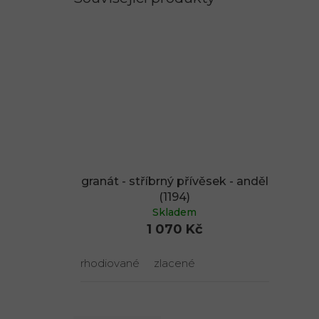
granát - stříbrný přívěsek - anděl
(1194)
Skladem
1 070 Kč
rhodiované
zlacené