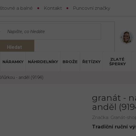
štovné a balné
Kontakt
Puncovní značky
Hledat
ZLATÉ
NÁRAMKY
NÁHRDELNÍKY
BROŽE
ŘETÍZKY
ŠPERKY
šňůrkou - anděl (9194)
granát - 
anděl (919
Značka:
Granát-sho
Tradiční ruční v