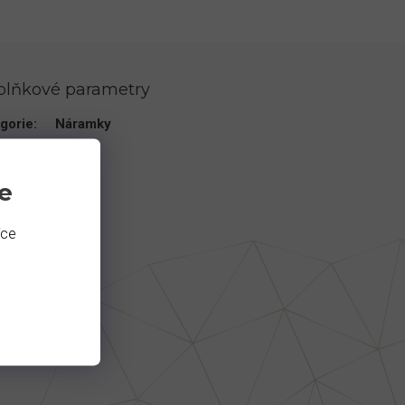
plňkové parametry
gorie
:
Náramky
en
:
granát
v
:
anděl
e
íce