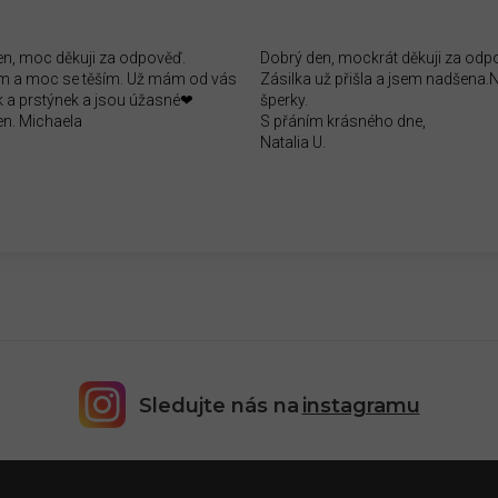
en, moc děkuji za odpověď.
Dobrý den, mockrát děkuji za odp
 a moc se těším. Už mám od vás
Zásilka už přišla a jsem nadšena
 a prstýnek a jsou úžasné❤
šperky.
en. Michaela
S přáním krásného dne,
Natalia U.
Sledujte nás na
instagramu