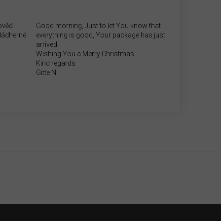
ověď.
Good morning, Just to let You know that
.Nádherné
everything is good, Your package has just
arrived.
Wishing You a Merry Christmas.
Kind regards
Gitte N.