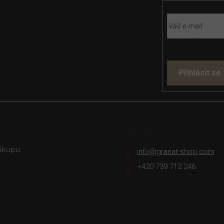
E-mail
rmace o nových produktech na našem e-shopu.
Vložením e-mailu
údajů
Přihlásit se
s
Kontakt
ákupu
info
@
granat-shop.com
+420 739 712 246
rava
Platba