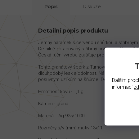
Popis
Diskuze
Detailní popis produktu
Jemný náramek s červenou šňůrkou a stříbrným m
Detailně zpracovaný stříbrný prvek o velikosti
Česká ruční výroba zajišťuje precizní zpracování
Tento granátový šperk z Turnova je vyroben z rh
dlouhodobý lesk a odolnost. Náramek je navržen
posuvným uzlíkům na šňůrce. Dodáváme s certifi
Dalším proch
informací
z
Hmotnost kovu - 1,1 g
Kámen - granát
Materiál - Ag 925/1000
Rozměry š/v (mm) motiv 13x11