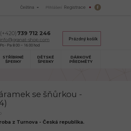
Registrace
Čeština
Přihlášení
739 712 246
Nákupní
Prázdný košík
info@granat-shop.com
košík
STŘÍBRNÉ
DĚTSKÉ
DÁRKOVÉ
ŠPERKY
ŠPERKY
PŘEDMĚTY
náramek se šňůrkou -
4)
p
ýroba z Turnova - Česká republika.