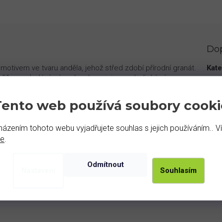
Do
otivem ve tvaru anděla, jehož střed zdobí přírodní granát.
Kate
 13x11 mm dodává náramku eleganci a symbolický význam.
Kám
 každého detailu.
Moti
Tento web používá soubory cooki
odiovaného stříbra (Ag 925/1000), což zaručuje jeho
 tak, aby se snadno přizpůsobil vašemu zápěstí díky
kátem pravosti v dárkové krabičce.
ázením tohoto webu vyjadřujete souhlas s jejich používáním.. V
de
.
Odmítnout
Nastavení
Souhlasím