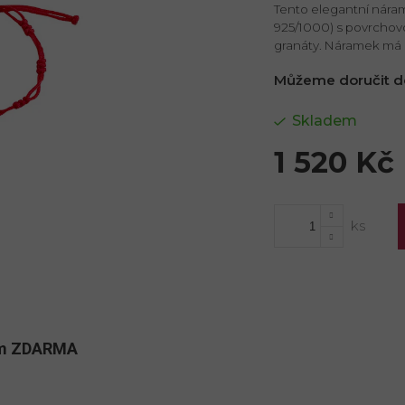
Tento elegantní náram
925/1000) s povrchov
granáty. Náramek má m
Můžeme doručit d
Skladem
1 520 Kč
Měrná
cena:
kům ZDARMA