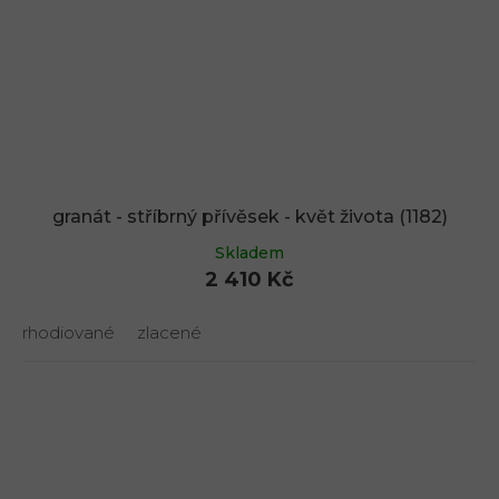
granát - stříbrný přívěsek - květ života (1182)
Skladem
2 410 Kč
rhodiované
zlacené