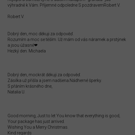
výhradně k Vám. Příjemné odpoledne S pozdravemRobert V.
Robert V.
Dobrý den, moc děkuji za odpověď.
Rozumím a moc se těším. Už mám od vás náramek a prstýnek
a jsou úžasné❤
Hezký den. Michaela
Dobrý den, mockrát děkuji za odpověď.
Zásilka už přišla a jsem nadšena.Nádherné šperky.
S přáním krásného dne,
Natalia U.
Good morning, Just to let You know that everything is good,
Your package has just arrived.
Wishing You a Merry Christmas.
Kind regards