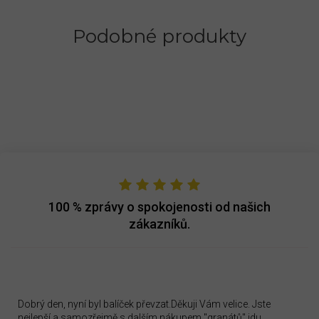
Podobné produkty
100 %
zprávy o spokojenosti od našich
zákazníků.
Dobrý den, nyní byl balíček převzat.Děkuji Vám velice. Jste
nejlepší a samozřejmě s dalším nákupem "granátů" jdu