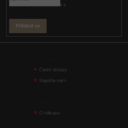
Vložením e-mailu souhlasíte s
podmínkami ochrany
osobních údajů
Přihlásit se
Pro zákazníky
Časté dotazy
Napište nám
O nás
O nákupu