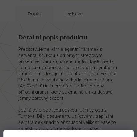
Popis
Diskuze
Detailní popis produktu
Představujeme vám elegantní náramek s
červenou šňůrkou a stříbrným středovým
prvkem ve tvaru kruhového motivu květu života.
Tento jemný šperk kombinuje tradiční symboliku
s moderním designem. Centrální část o velikosti
15x15 mm je vyrobena z rhodiovaného stříbra
(Ag 925/1000) a uprostřed ji zdobí drobný
přírodní granát, který celému náramku dodává
jemný barevný akcent.
Jedná se o poctivou českou ruční výrobu z
Turnova. Díky posuvnému uzlíkovému zapínání
se náramek snadno přizpůsobí velikosti vašeho
zápěstí pro pohodlné každodenní nošení.
Hmotnost stříbrného komponentu je 2,9 g. Tento