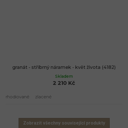
granát - stříbrný náramek - květ života (4182)
Skladem
2 210 Kč
rhodiované
zlacené
Zobrazit všechny související produkty