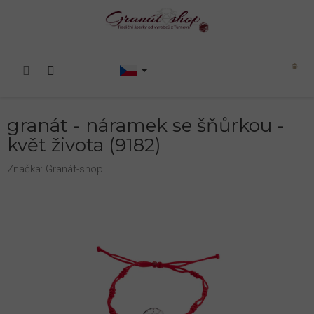
Přejít
na
obsah
Nákupní
košík
granát - náramek se šňůrkou -
květ života (9182)
Značka:
Granát-shop