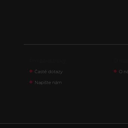
t
í
Pro zákazníky
O ná
Časté dotazy
O n
Napište nám
Dop