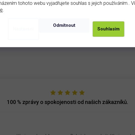
ázením tohoto webu vyjadřujete souhlas s jejich používáním.. V
de
.
Odmítnout
Podobné produkty
Nastavení
Souhlasím
100 %
zprávy o spokojenosti od našich zákazníků.