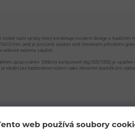
české ruční výroby, který kombinuje moderní design s tradičním 
i 10x10 mm, jenž je precizně osazen sytě červenými přírodními graná
 velikosti vašemu zápěstí.
alitním zpracováním. Stříbrný komponent (Ag 925/1000) je opatřen
je ideální pro každodenní nošení i jako decentní doplněk pro výji
Tento web používá soubory cooki