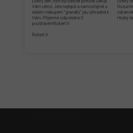
Dobrý den, nyní byl balíček převzat.Děkuji
Dobrý d
Vám velice. Jste nejlepší a samozřejmě s
Rozumím
dalším nákupem "granátů" jdu výhradně k
náramek
Vám. Příjemné odpoledne S
Hezký d
pozdravemRobert V.
Robert V.
Z
Odebírat newsletter
á
p
Vložte svůj e-mail a my vám budeme zasílat info
a