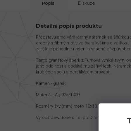
Popis
Diskuze
Detailní popis produktu
Představujeme vám jemný náramek se šňůrkou z 
drobný stříbrný motiv ve tvaru květina o velikost
zajišťuje pohodlné nošení a snadné přizpůsobení
Tento granátový šperk z Turnova vyniká svým kv
jeho odolnost a dodává mu zářivý lesk. Náramek 
krabičce spolu s certifikátem pravosti.
Kámen - granát
Materiál - Ag 925/1000
Rozměry š/v (mm) motiv 10x10
Vyrobil: Jewstone s.r.o. pro Granat-shop s.r.o.