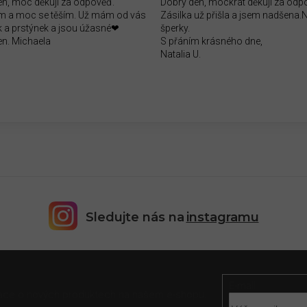
en, moc děkuji za odpověď.
Dobrý den, mockrát děkuji za odp
 a moc se těším. Už mám od vás
Zásilka už přišla a jsem nadšena
 a prstýnek a jsou úžasné❤
šperky.
en. Michaela
S přáním krásného dne,
Natalia U.
Sledujte nás na
instagramu
E-mail
rmace o nových produktech na našem e-shopu.