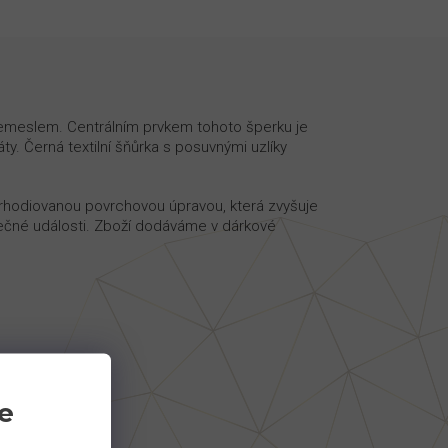
řemeslem. Centrálním prvkem tohoto šperku je
ty. Černá textilní šňůrka s posuvnými uzlíky
 rhodiovanou povrchovou úpravou, která zvyšuje
mečné události. Zboží dodáváme v dárkové
e