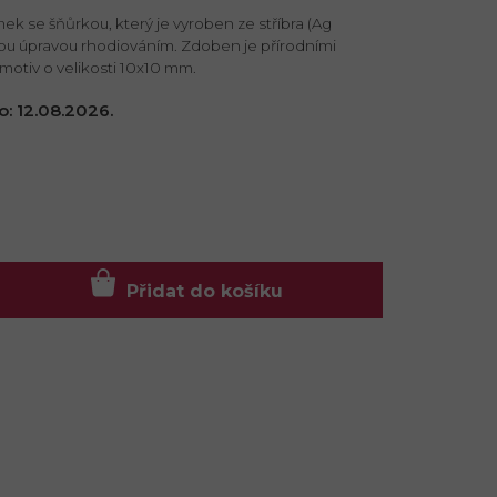
ek se šňůrkou, který je vyroben ze stříbra (Ag
ou úpravou rhodiováním. Zdoben je přírodními
motiv o velikosti 10x10 mm.
o:
12.08.2026.
Přidat do košíku