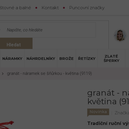
štovné a balné
Kontakt
Puncovní značky
Hledat
ZLATÉ
NÁRAMKY
NÁHRDELNÍKY
BROŽE
ŘETÍZKY
ŠPERKY
granát - náramek se šňůrkou - květina (9119)
granát - 
květina (91
Novinka
Značk
Tradiční ruční v