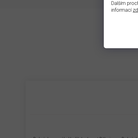
Dalším proch
informací
z