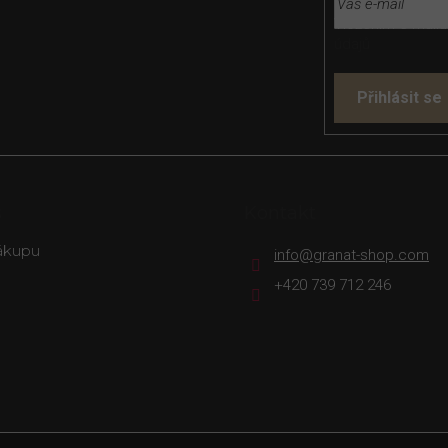
Vložením e-mailu
údajů
Přihlásit se
s
Kontakt
ákupu
info
@
granat-shop.com
+420 739 712 246
rava
Platba