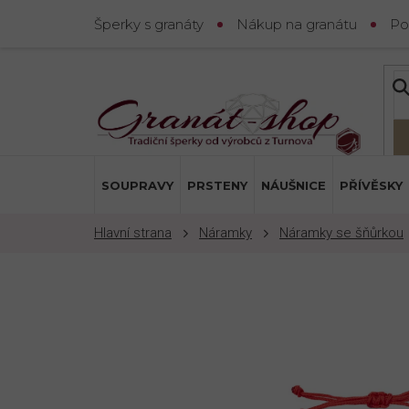
Přejít
Šperky s granáty
Nákup na granátu
Po
na
obsah
SOUPRAVY
PRSTENY
NÁUŠNICE
PŘÍVĚSKY
Náramky
Náramky se šňůrkou