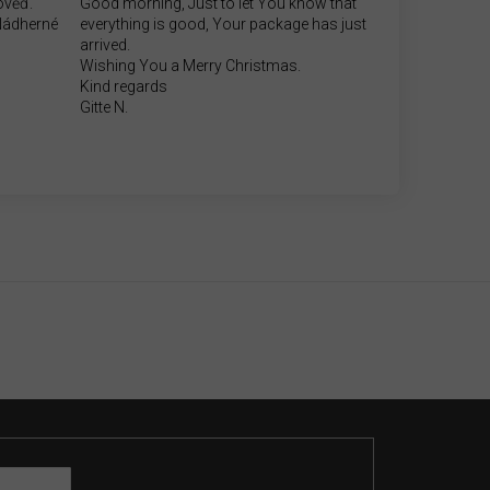
ověď.
Good morning, Just to let You know that
.Nádherné
everything is good, Your package has just
arrived.
Wishing You a Merry Christmas.
Kind regards
Gitte N.