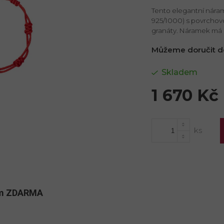
Tento elegantní náram
925/1000) s povrchov
granáty. Náramek má 
Můžeme doručit d
Skladem
1 670 Kč
Měrná
cena:
kům ZDARMA