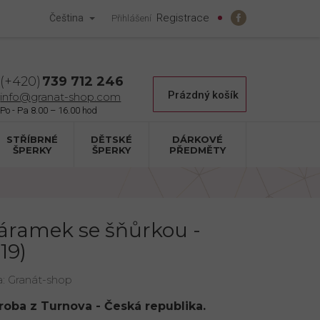
Registrace
Čeština
Přihlášení
739 712 246
Nákupní
Prázdný košík
info@granat-shop.com
košík
STŘÍBRNÉ
DĚTSKÉ
DÁRKOVÉ
ŠPERKY
ŠPERKY
PŘEDMĚTY
náramek se šňůrkou -
19)
a:
Granát-shop
ýroba z Turnova - Česká republika.