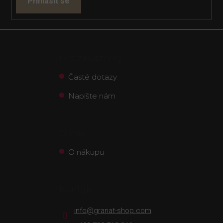
Přihlásit se
Pro zákazníky
Časté dotazy
Napište nám
O nás
O nákupu
Kontakt
info
@
granat-shop.com