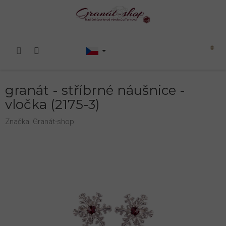
Přejít
na
obsah
Nákupní
košík
granát - stříbrné náušnice -
vločka (2175-3)
Značka:
Granát-shop