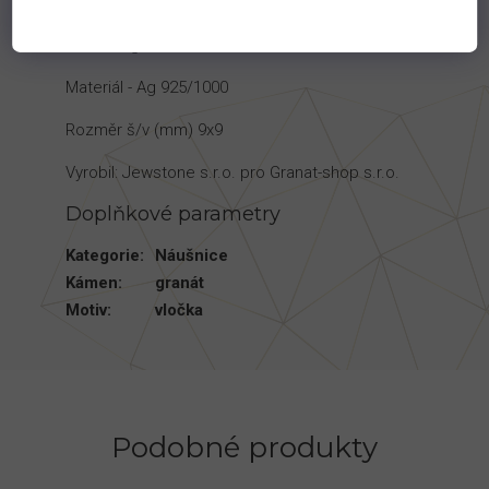
Hmotnost kovu - 1,6 g
Kámen - granát
Materiál - Ag 925/1000
Rozměr š/v (mm) 9x9
Vyrobil: Jewstone s.r.o. pro Granat-shop s.r.o.
Doplňkové parametry
Kategorie
:
Náušnice
Kámen
:
granát
Motiv
:
vločka
Podobné produkty