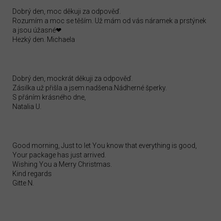
Dobrý den, moc děkuji za odpověď.
Rozumím a moc se těším. Už mám od vás náramek a prstýnek
a jsou úžasné❤
Hezký den. Michaela
Dobrý den, mockrát děkuji za odpověď.
Zásilka už přišla a jsem nadšena.Nádherné šperky.
S přáním krásného dne,
Natalia U.
Good morning, Just to let You know that everything is good,
Your package has just arrived.
Wishing You a Merry Christmas.
Kind regards
Gitte N.