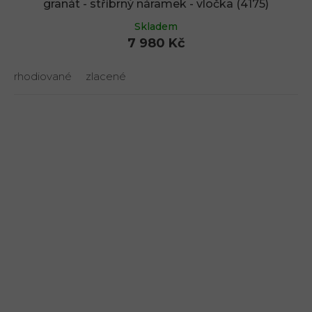
granát - stříbrný náramek - vločka (4175)
Skladem
7 980 Kč
rhodiované
zlacené