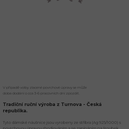
V případě volby zlacené povrchové úpravy se může
doba dodání o cca 3-6 pracovních dní zpozdit.
Tradiční ruční výroba z Turnova - Česká
republika.
Tyto dámské náušnice jsou vyrobeny ze stříbra (Ag 925/1000) s
povrchovou úpravou rhodiováním a se zapínáním na šroubek.