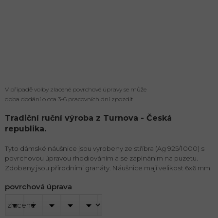
V případě volby zlacené povrchové úpravy se může
doba dodání o cca 3-6 pracovních dní zpozdit.
Tradiční ruční výroba z Turnova - Česká
republika.
Tyto dámské náušnice jsou vyrobeny ze stříbra (Ag 925/1000) s
povrchovou úpravou rhodiováním a se zapínáním na puzetu.
Zdobeny jsou přírodními granáty. Náušnice mají velikost 6x6 mm.
povrchová úprava