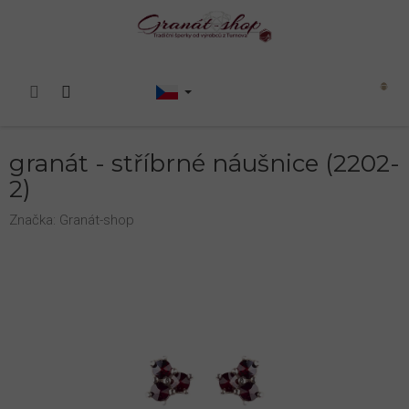
Přejít
na
obsah
Nákupní
košík
granát - stříbrné náušnice (2202-
2)
Značka:
Granát-shop