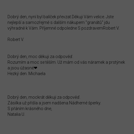
Dobrý den, nyní byl balíček převzat.Děkuji Vám velice. Jste
nejlepší a samozřejmě s dalším nákupem "granátů" jdu
výhradně k Vám. Příjemné odpoledne S pozdravemRobert V.
Robert V.
Dobrý den, moc děkuji za odpověď.
Rozumím a moc se těším. Už mám od vás náramek a prstýnek
a jsou úžasné❤
Hezký den. Michaela
Dobrý den, mockrát děkuji za odpověď.
Zásilka už přišla a jsem nadšena.Nádherné šperky.
S přáním krásného dne,
Natalia U.