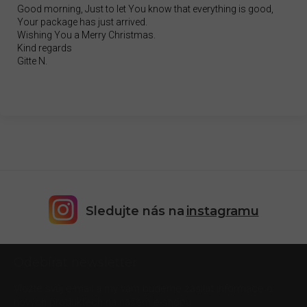
Good morning, Just to let You know that everything is good,
Your package has just arrived.
Wishing You a Merry Christmas.
Kind regards
Gitte N.
Sledujte nás na
instagramu
Z
Odebírat newsletter
á
p
Vložte svůj e-mail a my vám budeme zasílat informace o
a
nových produktech na našem e-shopu.