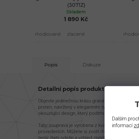
(3071Z)
Skladem
1 890 Kč
rhodiované
zlacené
rhodio
Popis
Diskuze
Detailní popis produktu
Objevte jedinečnou krásu granátové soupravy Se
prsten, navržený v elegantním tvaru květinové ro
okouzlující design, který podtrhuje jedinečnost kaž
Dalším proch
Tato souprava je vyrobena z kvalitního stříbra A
informací
z
provedeních. Můžete si zvolit rhodiované proved
teplý zlatý odstín a vzhled zlatého šperku za do