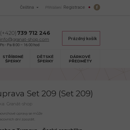
Registrace
Čeština
Přihlášení
739 712 246
Nákupní
Prázdný košík
info@granat-shop.com
košík
STŘÍBRNÉ
DĚTSKÉ
DÁRKOVÉ
ŠPERKY
ŠPERKY
PŘEDMĚTY
prava Set 209 (Set 209)
ka:
Granát-shop
 povrchové úpravy se může
acovních dní zpozdit.