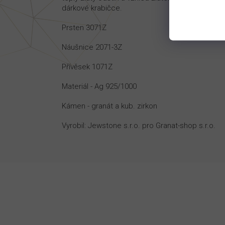
dárkové krabičce.
Prsten 3071Z
Náušnice 2071-3Z
Přívěsek 1071Z
Materiál - Ag 925/1000
Kámen - granát a kub. zirkon
Vyrobil: Jewstone s.r.o. pro Granat-shop s.r.o.