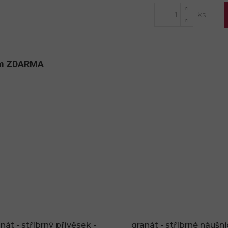
cena:
kům ZDARMA
nát - stříbrný přívěsek -
granát - stříbrné náušni