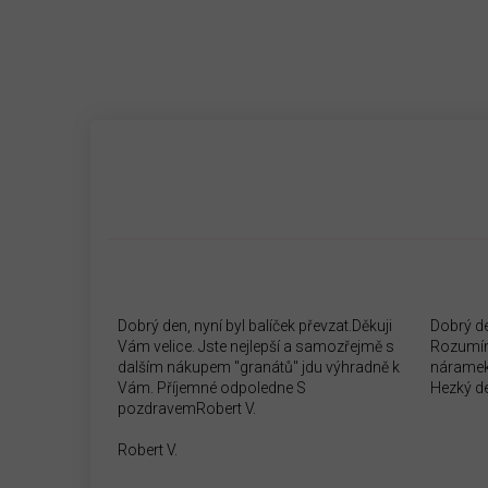
Dobrý den, nyní byl balíček převzat.Děkuji
Dobrý d
Vám velice. Jste nejlepší a samozřejmě s
Rozumím
dalším nákupem "granátů" jdu výhradně k
náramek
Vám. Příjemné odpoledne S
Hezký d
pozdravemRobert V.
Robert V.