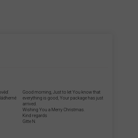
ověď.
Good morning, Just to let You know that
.Nádherné
everything is good, Your package has just
arrived.
Wishing You a Merry Christmas.
Kind regards
Gitte N.