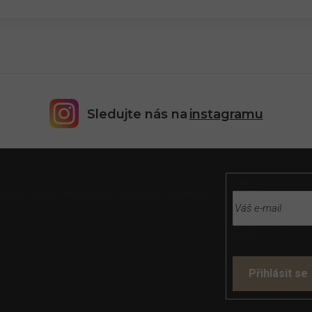
Sledujte nás na
instagramu
E-mail
rmace o nových produktech na našem e-shopu.
Vložením e-mailu
údajů
Přihlásit se