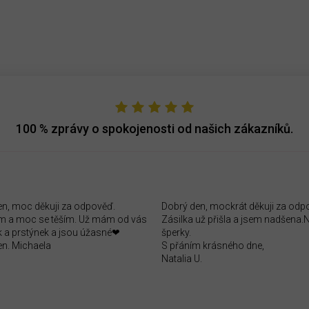
100 %
zprávy o spokojenosti od našich zákazníků.
en, moc děkuji za odpověď.
Dobrý den, mockrát děkuji za odp
 a moc se těším. Už mám od vás
Zásilka už přišla a jsem nadšena
 a prstýnek a jsou úžasné❤
šperky.
en. Michaela
S přáním krásného dne,
Natalia U.