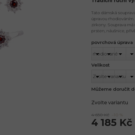
Tradiční ruční v
Tato dámská souprava 
úpravou rhodiováním. 
zirkony. Souprava má 
prsten, náušnice, přív
povrchová úprava
Velikost
Můžeme doručit d
Zvolte variantu
4 650 Kč
–10 %
4 185 Kč
Měrná