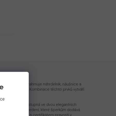
 nádherný set zahrnuje náhrdelník, náušnice a
e
kubickými zirkony. Kombinace těchto prvků vytváří
ecizní detail.
íce
st a detail. Je dostupná ve dvou elegantních
ebo pozlacené provedení, které šperkům dodává
oduktu. Dodáváme s certifikátem pravosti v