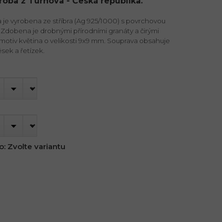
ýroba z Turnova - Česká republika.
je vyrobena ze stříbra (Ag 925/1000) s povrchovou
Zdobena je drobnými přírodními granáty a čirými
motiv květina o velikosti 9x9 mm. Souprava obsahuje
ěsek a řetízek.
o:
Zvolte variantu