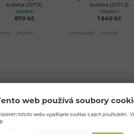
květina (1071Z)
květina (2071-3)
Skladem
Skladem
870 Kč
1 640 Kč
vané
zlacené
rhodiované
zlacené
t 209, která okouzlí svým půvabem a precizním zpracováním. Tento
Tento web používá soubory cooki
zety. V jejím středu září sytě červený granát, obklopený třpytivými 
dé ženy. Je to ideální volba pro ty, kteří hledají luxusní vzhled a pr
ázením tohoto webu vyjadřujete souhlas s jejich používáním.. V
g 925/1000 a pochází z české dílny, kde se klade důraz na precizno
de
.
ení pro zářivý stříbrný lesk a zvýšenou odolnost proti oxidaci, n
stupnější cenu. Pro prsten si velikost snadno zvolíte v hlavičce pr