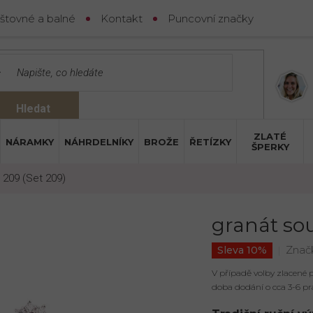
štovné a balné
Kontakt
Puncovní značky
Hledat
ZLATÉ
NÁRAMKY
NÁHRDELNÍKY
BROŽE
ŘETÍZKY
ŠPERKY
 209 (Set 209)
granát sou
Znač
Sleva 10%
V případě volby zlacené
doba dodání o cca 3-6 pr