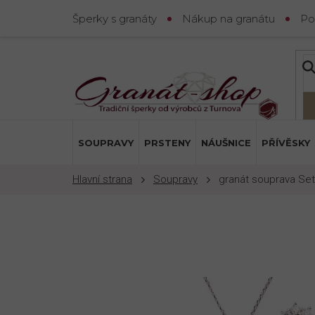
Přejít
Šperky s granáty
Nákup na granátu
Po
na
obsah
SOUPRAVY
PRSTENY
NÁUŠNICE
PŘÍVĚSKY
Soupravy
granát souprava Set