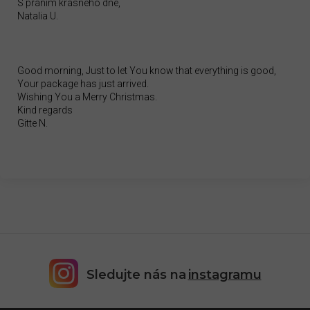
S přáním krásného dne,
Natalia U.
Good morning, Just to let You know that everything is good,
Your package has just arrived.
Wishing You a Merry Christmas.
Kind regards
Gitte N.
Sledujte nás na
instagramu