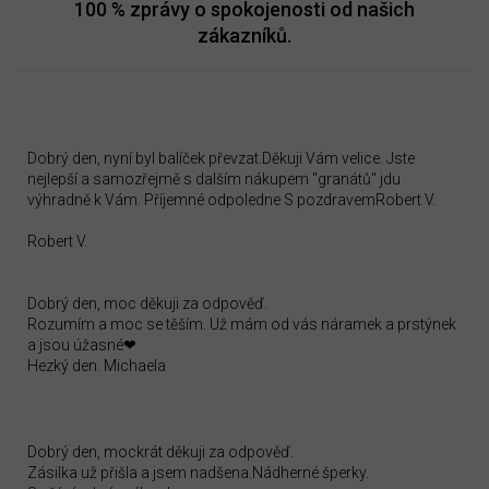
100 %
zprávy o spokojenosti od našich
zákazníků.
Dobrý den, nyní byl balíček převzat.Děkuji Vám velice. Jste
nejlepší a samozřejmě s dalším nákupem "granátů" jdu
výhradně k Vám. Příjemné odpoledne S pozdravemRobert V.
Robert V.
Dobrý den, moc děkuji za odpověď.
Rozumím a moc se těším. Už mám od vás náramek a prstýnek
a jsou úžasné❤
Hezký den. Michaela
Dobrý den, mockrát děkuji za odpověď.
Zásilka už přišla a jsem nadšena.Nádherné šperky.