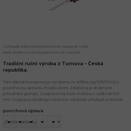
V případě volby zlacené povrchové úpravy se může
doba dodání o cca 3-6 pracovních dní zpozdit.
Tradiční ruční výroba z Turnova - Česká
republika.
Tato dámská souprava je vyrobena ze stříbra (Ag 925/1000) s
povrchovou úpravou rhodiováním. Zdobena je drobnými
přírodními granáty. Souprava má motiv květina o velikosti 9x9
mm. Souprava obsahuje náušnice, náramek, přívěsek a řetízek.
povrchová úprava