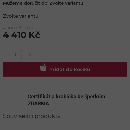
Můžeme doručit do:
Zvolte variantu
Zvolte variantu
4 900 Kč
–10 %
4 410 Kč
Měrná
cena:
Přidat do košíku
Certifikát a krabička ke šperkům
ZDARMA
Související produkty