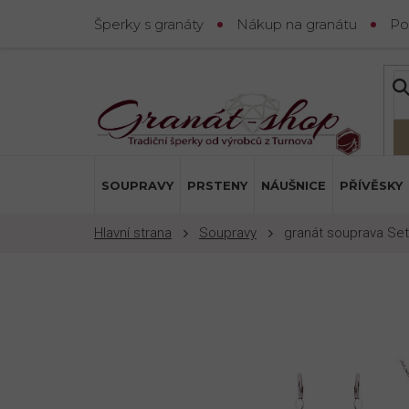
Přejít
Šperky s granáty
Nákup na granátu
Po
na
obsah
SOUPRAVY
PRSTENY
NÁUŠNICE
PŘÍVĚSKY
Soupravy
granát souprava Set