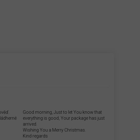
ověď.
Good morning, Just to let You know that
.Nádherné
everything is good, Your package has just
arrived.
Wishing You a Merry Christmas.
Kind regards