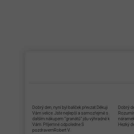
Dobrý den, nyní byl balíček převzat.Děkuji
Dobrý d
Vám velice. Jste nejlepší a samozřejmě s
Rozumím
dalším nákupem "granátů" jdu výhradně k
náramek
Vám. Příjemné odpoledne S
Hezký d
pozdravemRobert V.