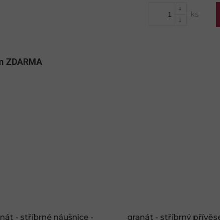
cena:
kům ZDARMA
nát - stříbrné náušnice -
granát - stříbrný přívěs