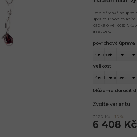
Tradiční ruční v
Tato dámská souprava 
úpravou rhodiováním.
kapka o velikosti 9x2
a řetízek.
povrchová úprava
Velikost
Můžeme doručit d
Zvolte variantu
7 120 Kč
–10 %
6 408 Kč
Měrná