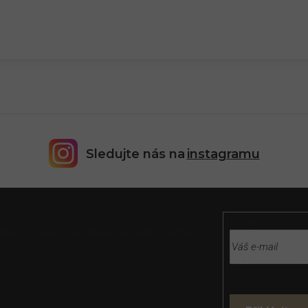
Sledujte nás na
instagramu
E-mail
rmace o nových produktech na našem e-shopu.
Vložením e-mailu
údajů