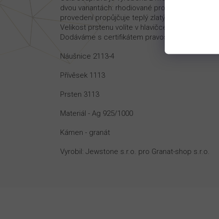
dvou variantách: rhodiované provedení zajišťuje 
provedení propůjčuje teplý zlatý odstín na stříb
Velikost prstenu volíte v hlavičce produktu. Pr
Dodáváme s certifikátem pravosti v dárkové kra
Náušnice 2113-4
Přívěsek 1113
Prsten 3113
Materiál - Ag 925/1000
Kámen - granát
Vyrobil: Jewstone s.r.o. pro Granat-shop s.r.o.