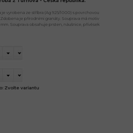
ýroba z Turnova - Česká republika.
je vyrobena ze stříbra (Ag 925/1000) s povrchovou
 Zdobena je přírodními granáty. Souprava má motiv
6 mm. Souprava obsahuje prsten, náušnice, přívěsek
o:
Zvolte variantu