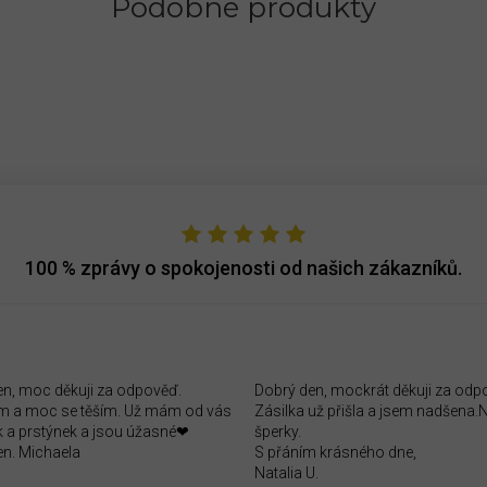
Podobné produkty
100 %
zprávy o spokojenosti od našich zákazníků.
en, moc děkuji za odpověď.
Dobrý den, mockrát děkuji za odp
 a moc se těším. Už mám od vás
Zásilka už přišla a jsem nadšena
 a prstýnek a jsou úžasné❤
šperky.
en. Michaela
S přáním krásného dne,
Natalia U.