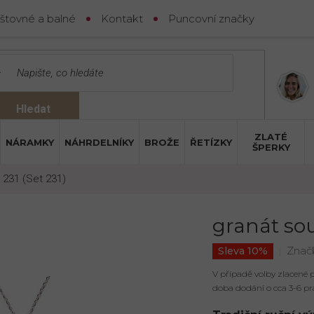
štovné a balné
Kontakt
Puncovní značky
Hledat
ZLATÉ
NÁRAMKY
NÁHRDELNÍKY
BROŽE
ŘETÍZKY
ŠPERKY
 231 (Set 231)
granát sou
Znač
Sleva 10%
V případě volby zlacené
doba dodání o cca 3-6 pr