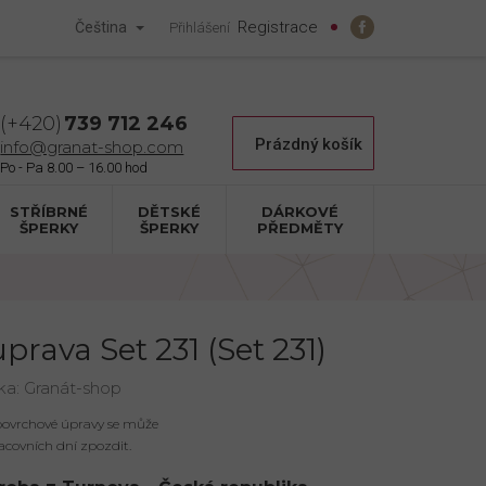
Registrace
Čeština
Přihlášení
739 712 246
Nákupní
Prázdný košík
info@granat-shop.com
košík
STŘÍBRNÉ
DĚTSKÉ
DÁRKOVÉ
ŠPERKY
ŠPERKY
PŘEDMĚTY
prava Set 231 (Set 231)
ka:
Granát-shop
 povrchové úpravy se může
acovních dní zpozdit.