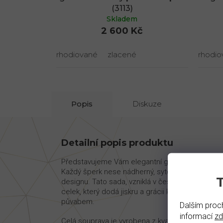
(3113)
Skladem
2 600 Kč
rhodiované
zlacené
rhodio
Popis
Diskuze
Detailní popis produktu
Představujeme Vám elegantní granátovou soupr
Každý šperk nese nádherný, sytě červený granát
designu. Tato sada, vzniklá v české dílně, zahrn
celek, který dodá jiskru a grácii každé ženě. Je to
půvabem.
Dalším proch
informací
z
Celá souprava je vyrobena z kvalitního stříbra Ag