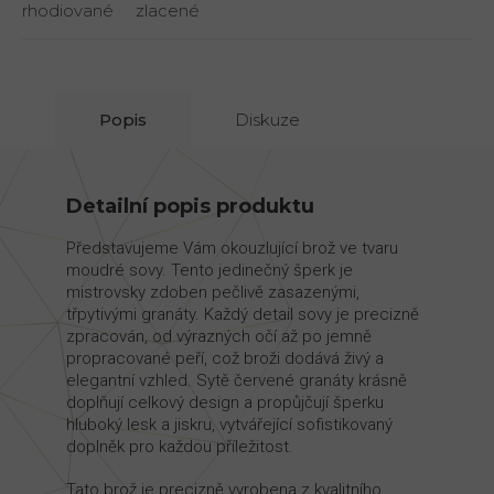
rhodiované
zlacené
Popis
Diskuze
Detailní popis produktu
Představujeme Vám okouzlující brož ve tvaru
moudré sovy. Tento jedinečný šperk je
mistrovsky zdoben pečlivě zasazenými,
třpytivými granáty. Každý detail sovy je precizně
zpracován, od výrazných očí až po jemně
propracované peří, což broži dodává živý a
elegantní vzhled. Sytě červené granáty krásně
doplňují celkový design a propůjčují šperku
hluboký lesk a jiskru, vytvářející sofistikovaný
doplněk pro každou příležitost.
Tato brož je precizně vyrobena z kvalitního