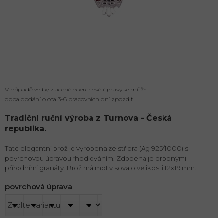
V případě volby zlacené povrchové úpravy se může
doba dodání o cca 3-6 pracovních dní zpozdit.
Tradiční ruční výroba z Turnova - Česká
republika.
Tato elegantní brož je vyrobena ze stříbra (Ag 925/1000) s
povrchovou úpravou rhodiováním. Zdobena je drobnými
přírodními granáty. Brož má motiv sova o velikosti 12x19 mm.
povrchová úprava