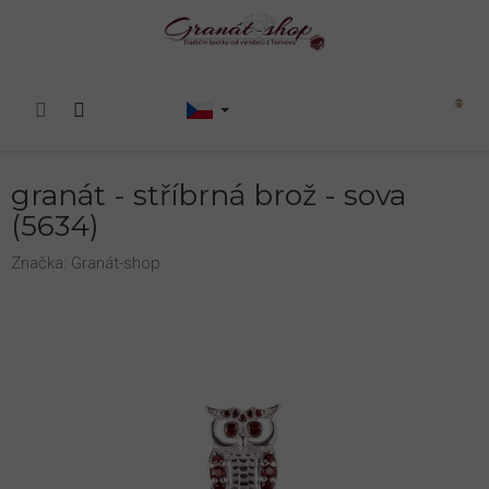
Přejít
na
obsah
Nákupní
košík
granát - stříbrná brož - sova
(5634)
Značka:
Granát-shop