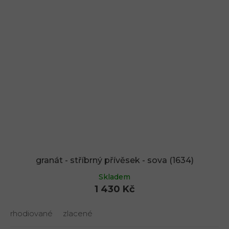
granát - stříbrný přívěsek - sova (1634)
Skladem
1 430 Kč
rhodiované
zlacené