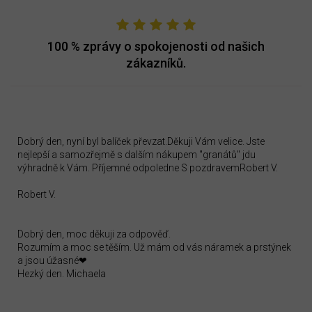
100 %
zprávy o spokojenosti od našich
zákazníků.
Dobrý den, nyní byl balíček převzat.Děkuji Vám velice. Jste
nejlepší a samozřejmě s dalším nákupem "granátů" jdu
výhradně k Vám. Příjemné odpoledne S pozdravemRobert V.
Robert V.
Dobrý den, moc děkuji za odpověď.
Rozumím a moc se těším. Už mám od vás náramek a prstýnek
a jsou úžasné❤
Hezký den. Michaela