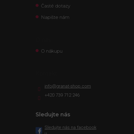
Časté dotazy
Napište nám
O nás
O nákupu
Kontakt
info
@
granat-shop.com
+420 739 712 246
Sledujte nás
Sledujte nás na facebook
u