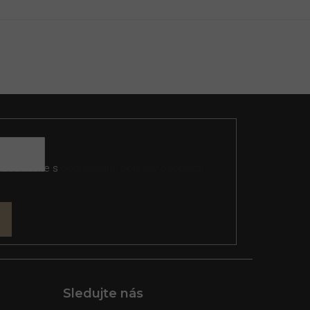
 souhlasíte s
podmínkami ochrany osobních
Sledujte nás