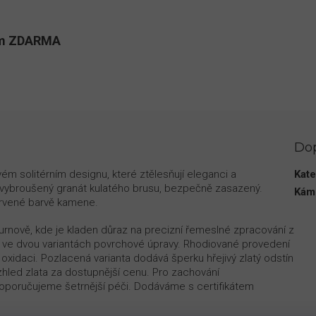
kům ZDARMA
Do
 solitérním designu, které ztělesňují eleganci a
Kate
 vybroušený granát kulatého brusu, bezpečně zasazený.
Kám
červené barvě kamene.
urnově, kde je kladen důraz na precizní řemeslné zpracování z
ici ve dvou variantách povrchové úpravy. Rhodiované provedení
ti oxidaci. Pozlacená varianta dodává šperku hřejivý zlatý odstín
zhled zlata za dostupnější cenu. Pro zachování
oporučujeme šetrnější péči. Dodáváme s certifikátem