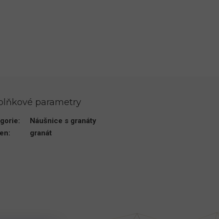
plňkové parametry
gorie
:
Náušnice s granáty
en
:
granát