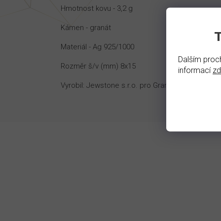
Hmotnost kovu - 3,2 g
Kámen - granát
Materiál - Ag 925/1000
Dalším proch
Rozměr š/v (mm) 8x15
informací
z
Vyrobil: Jewstone s.r.o. pro Granat-shop s.r.o.