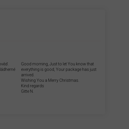
ověď.
Good morning, Just to let You know that
.Nádherné
everything is good, Your package has just
arrived.
Wishing You a Merry Christmas.
Kind regards
Gitte N.