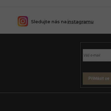
Sledujte nás na
instagramu
E-mail
rmace o nových produktech na našem e-shopu.
Vložením e-mailu
údajů
Přihlásit se
s
Kontakt