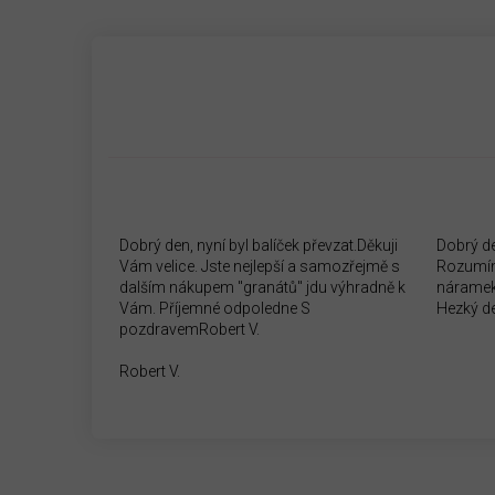
Dobrý den, nyní byl balíček převzat.Děkuji
Dobrý d
Vám velice. Jste nejlepší a samozřejmě s
Rozumím
dalším nákupem "granátů" jdu výhradně k
náramek
Vám. Příjemné odpoledne S
Hezký d
pozdravemRobert V.
Robert V.