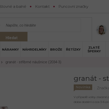
štovné a balné
Kontakt
Puncovní značky
Hledat
ZLATÉ
NÁRAMKY
NÁHRDELNÍKY
BROŽE
ŘETÍZKY
ŠPERKY
granát - stříbrné náušnice (2034-3)
granát - s
Novinka
Značk
V případě volby zlacené
doba dodání o cca 3-6 pr