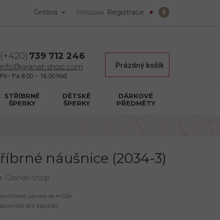
Registrace
Čeština
Přihlášení
739 712 246
Nákupní
Prázdný košík
info@granat-shop.com
košík
STŘÍBRNÉ
DĚTSKÉ
DÁRKOVÉ
ŠPERKY
ŠPERKY
PŘEDMĚTY
tříbrné náušnice (2034-3)
a:
Granát-shop
 povrchové úpravy se může
acovních dní zpozdit.