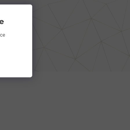
e
íce