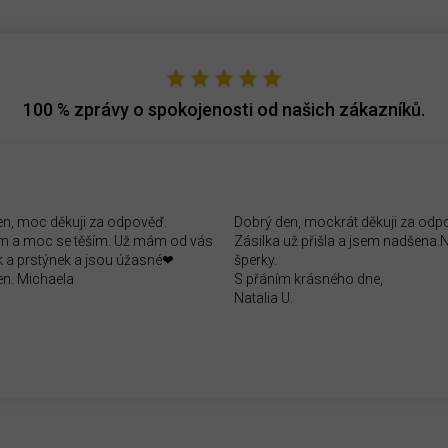
100 %
zprávy o spokojenosti od našich zákazníků.
en, moc děkuji za odpověď.
Dobrý den, mockrát děkuji za odp
 a moc se těším. Už mám od vás
Zásilka už přišla a jsem nadšena
 a prstýnek a jsou úžasné❤
šperky.
en. Michaela
S přáním krásného dne,
Natalia U.