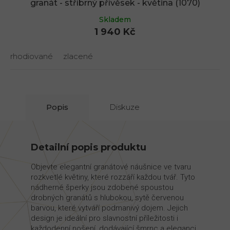
granát - stříbrný přívěsek - květina (1070)
Skladem
1 940 Kč
rhodiované
zlacené
Popis
Diskuze
Detailní popis produktu
Objevte elegantní granátové náušnice ve tvaru
rozkvetlé květiny, které rozzáří každou tvář. Tyto
nádherné šperky jsou zdobené spoustou
drobných granátů s hlubokou, sytě červenou
barvou, které vytváří podmanivý dojem. Jejich
design je ideální pro slavnostní příležitosti i
každodenní nošení, dodávající šmrnc a eleganci