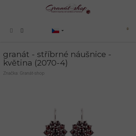
Přejít
na
obsah
Nákupní
košík
granát - stříbrné náušnice -
květina (2070-4)
Značka:
Granát-shop