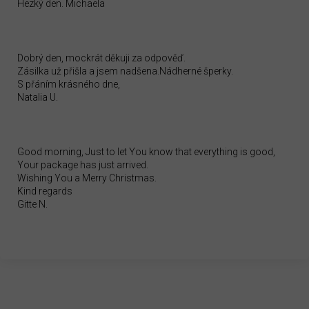
Hezký den. Michaela
Dobrý den, mockrát děkuji za odpověď.
Zásilka už přišla a jsem nadšena.Nádherné šperky.
S přáním krásného dne,
Natalia U.
Good morning, Just to let You know that everything is good,
Your package has just arrived.
Wishing You a Merry Christmas.
Kind regards
Gitte N.