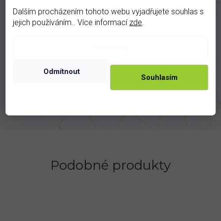
Materiál - Ag 925/1000
Dalším procházením tohoto webu vyjadřujete souhlas s
Rozměr š/v (mm) 13x13
jejich používáním.. Více informací
zde
.
Vyrobil: Jewstone s.r.o. pro Granat-shop s.r.o.
Nastavení
Doplňkové parametry
Odmítnout
Souhlasím
Kategorie
:
Náušnice
Kámen
:
granát
Motiv
:
květina
Podobné produkty