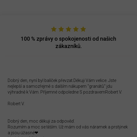
100 %
zprávy o spokojenosti od našich
zákazníků.
Dobrý den, nyní byl balíček převzat.Děkuji Vám velice. Jste
nejlepší a samozřejmě s dalším nákupem "granátů" jdu
výhradně k Vám. Příjemné odpoledne S pozdravemRobert V.
Robert V.
Dobrý den, moc děkuji za odpověď.
Rozumím a moc se těším. Už mám od vás náramek a prstýnek
a jsou úžasné❤