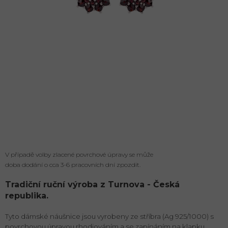
V případě volby zlacené povrchové úpravy se může
doba dodání o cca 3-6 pracovních dní zpozdit.
Tradiční ruční výroba z Turnova - Česká
republika.
Tyto dámské náušnice jsou vyrobeny ze stříbra (Ag 925/1000) s
povrchovou úpravou rhodiováním a se zapínáním na klapku.