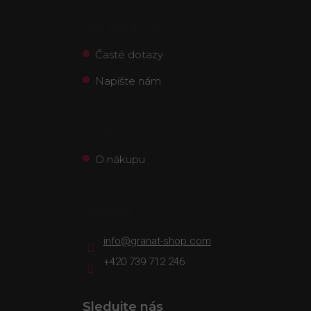
Pro zákazníky
Časté dotazy
Napište nám
O nás
O nákupu
Kontakt
info
@
granat-shop.com
+420 739 712 246
Sledujte nás