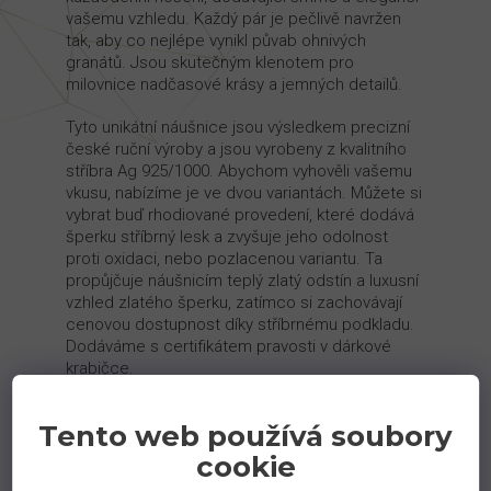
vašemu vzhledu. Každý pár je pečlivě navržen
tak, aby co nejlépe vynikl půvab ohnivých
granátů. Jsou skutečným klenotem pro
milovnice nadčasové krásy a jemných detailů.
Tyto unikátní náušnice jsou výsledkem precizní
české ruční výroby a jsou vyrobeny z kvalitního
stříbra Ag 925/1000. Abychom vyhověli vašemu
vkusu, nabízíme je ve dvou variantách. Můžete si
vybrat buď rhodiované provedení, které dodává
šperku stříbrný lesk a zvyšuje jeho odolnost
proti oxidaci, nebo pozlacenou variantu. Ta
propůjčuje náušnicím teplý zlatý odstín a luxusní
vzhled zlatého šperku, zatímco si zachovávají
cenovou dostupnost díky stříbrnému podkladu.
Dodáváme s certifikátem pravosti v dárkové
krabičce.
Hmotnost kovu - 3,9 g
Tento web používá soubory
Kámen - granát
cookie