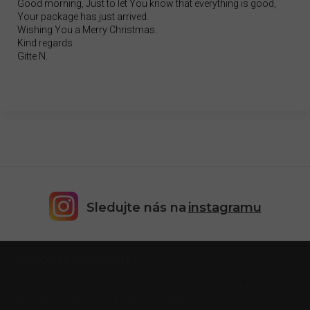
Good morning, Just to let You know that everything is good,
Your package has just arrived.
Wishing You a Merry Christmas.
Kind regards
Gitte N.
Sledujte nás na
instagramu
Z
Odebírat newsletter
á
p
Vložte svůj e-mail a my vám budeme zasílat informace o
a
nových produktech na našem e-shopu.
t