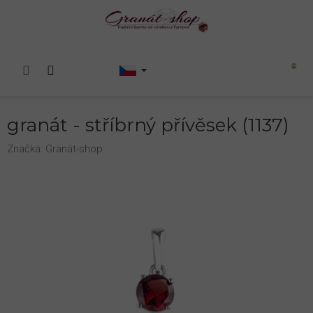
Přejít
na
obsah
Nákupní
košík
granát - stříbrný přívěsek (1137)
Značka:
Granát-shop