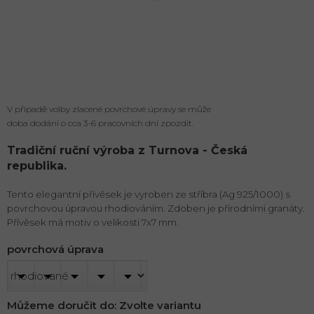
V případě volby zlacené povrchové úpravy se může
doba dodání o cca 3-6 pracovních dní zpozdit.
Tradiční ruční výroba z Turnova - Česká
republika.
Tento elegantní přívěsek je vyroben ze stříbra (Ag 925/1000) s
povrchovou úpravou rhodiováním. Zdoben je přírodními granáty.
Přívěsek má motiv o velikosti 7x7 mm.
povrchová úprava
Můžeme doručit do:
Zvolte variantu