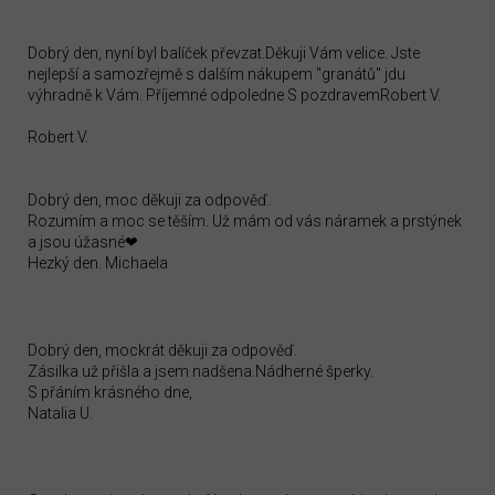
Dobrý den, nyní byl balíček převzat.Děkuji Vám velice. Jste
nejlepší a samozřejmě s dalším nákupem "granátů" jdu
výhradně k Vám. Příjemné odpoledne S pozdravemRobert V.
Robert V.
Dobrý den, moc děkuji za odpověď.
Rozumím a moc se těším. Už mám od vás náramek a prstýnek
a jsou úžasné❤
Hezký den. Michaela
Dobrý den, mockrát děkuji za odpověď.
Zásilka už přišla a jsem nadšena.Nádherné šperky.
S přáním krásného dne,
Natalia U.