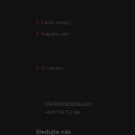
Pro zákazníky
Časté dotazy
Napište nám
O nás
O nákupu
Kontakt
info
@
granat-shop.com
+420 739 712 246
Sledujte nás