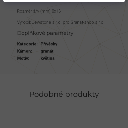
Materiál - Ag 925/1000
Rozměr š/v (mm) 8x13
Vyrobil: Jewstone s.r.o. pro Granat-shop s.r.o.
Doplňkové parametry
Kategorie
:
Přívěsky
Kámen
:
granát
Motiv
:
květina
Podobné produkty