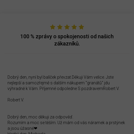
100 %
zprávy o spokojenosti od našich
zákazníků.
Dobrý den, nyní byl balíček převzat.Děkuji Vám velice. Jste
nejlepší a samozřejmě s dalším nákupem "granátů" jdu
výhradně k Vám. Příjemné odpoledne S pozdravemRobert V.
Robert V.
Dobrý den, moc děkuji za odpověď.
Rozumím a moc se těším. Už mám od vás náramek a prstýnek
a jsou úžasné❤