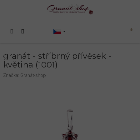
Přejít
na
obsah
Nákupní
košík
granát - stříbrný přívěsek -
květina (1001)
Značka:
Granát-shop