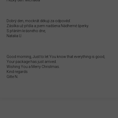
Hezký den. Michaela
Dobrý den, mockrát děkuji za odpověď.
Zásilka už přišla a jsem nadšena.Nádherné šperky.
S přáním krásného dne,
Natalia U.
Good morning, Just to let You know that everything is good,
Your package has just arrived.
Wishing You a Merry Christmas.
Kind regards
Gitte N.