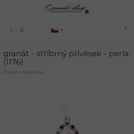
Přejít
na
obsah
Nákupní
košík
granát - stříbrný přívěsek - perla
(1176)
Značka:
Granát-shop