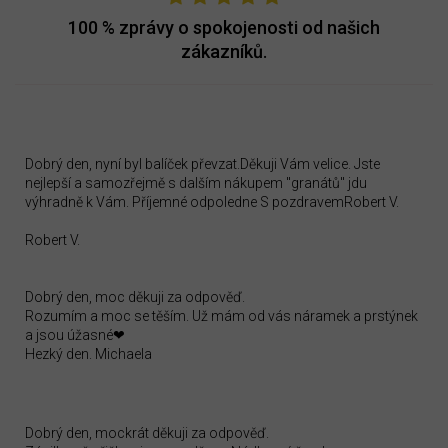
100 %
zprávy o spokojenosti od našich
zákazníků.
Dobrý den, nyní byl balíček převzat.Děkuji Vám velice. Jste
nejlepší a samozřejmě s dalším nákupem "granátů" jdu
výhradně k Vám. Příjemné odpoledne S pozdravemRobert V.
Robert V.
Dobrý den, moc děkuji za odpověď.
Rozumím a moc se těším. Už mám od vás náramek a prstýnek
a jsou úžasné❤
Hezký den. Michaela
Dobrý den, mockrát děkuji za odpověď.