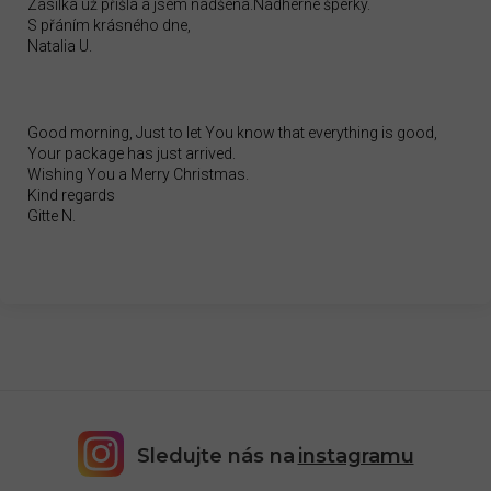
Zásilka už přišla a jsem nadšena.Nádherné šperky.
S přáním krásného dne,
Natalia U.
Good morning, Just to let You know that everything is good,
Your package has just arrived.
Wishing You a Merry Christmas.
Kind regards
Gitte N.
Sledujte nás na
instagramu