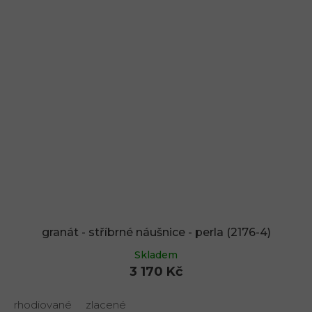
granát - stříbrné náušnice - perla (2176-4)
Skladem
3 170 Kč
rhodiované
zlacené