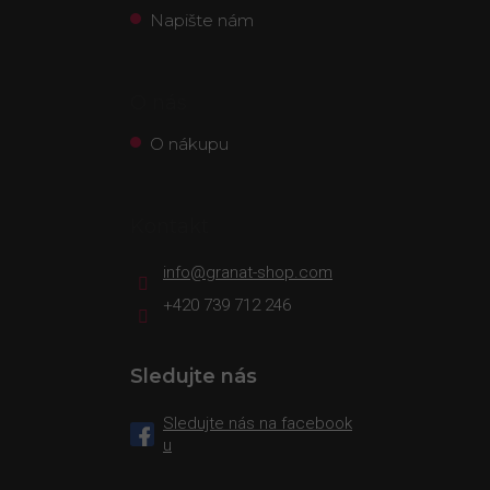
Napište nám
O nás
O nákupu
Kontakt
info
@
granat-shop.com
+420 739 712 246
Sledujte nás
Sledujte nás na facebook
u