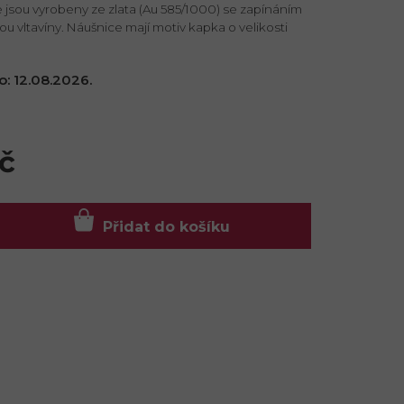
jsou vyrobeny ze zlata (Au 585/1000) se zapínáním
u vltavíny. Náušnice mají motiv kapka o velikosti
o:
12.08.2026.
č
Přidat do košíku