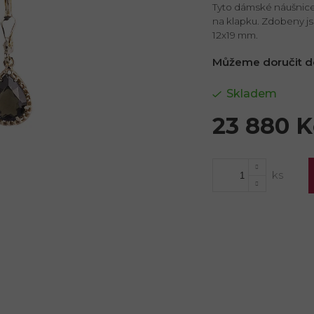
Tyto dámské náušnice 
na klapku. Zdobeny jso
12x19 mm.
Můžeme doručit d
Skladem
23 880 K
Měrná
cena: