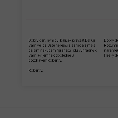
Dobrý den, nyní byl balíček převzat.Děkuji
Dobrý d
Vám velice. Jste nejlepší a samozřejmě s
Rozumím
dalším nákupem "granátů" jdu výhradně k
náramek
Vám. Příjemné odpoledne S
Hezký d
pozdravemRobert V.
Robert V.