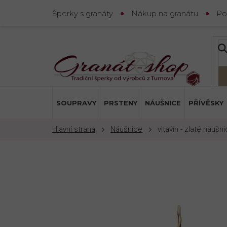
Přejít
Šperky s granáty
Nákup na granátu
Po
na
obsah
SOUPRAVY
PRSTENY
NÁUŠNICE
PŘÍVĚSKY
Náušnice
vltavín - zlaté náušn