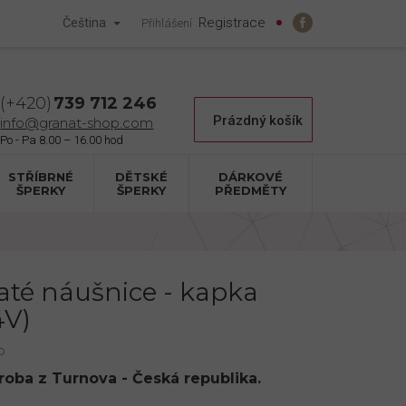
Registrace
Čeština
Přihlášení
739 712 246
Nákupní
Prázdný košík
info@granat-shop.com
košík
STŘÍBRNÉ
DĚTSKÉ
DÁRKOVÉ
ŠPERKY
ŠPERKY
PŘEDMĚTY
zlaté náušnice - kapka
4V)
p
ýroba z Turnova - Česká republika.