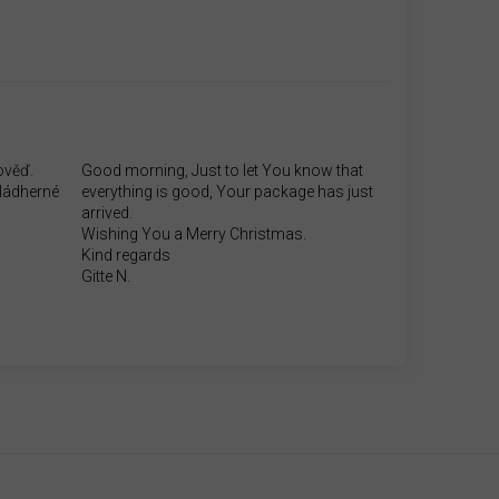
ověď.
Good morning, Just to let You know that
.Nádherné
everything is good, Your package has just
arrived.
Wishing You a Merry Christmas.
Kind regards
Gitte N.