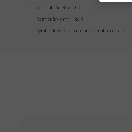
Materiál - Au 585/1000
Rozměr š/v (mm) 12x19
Vyrobil: Jewstone s.r.o. pro Granat-shop s.r.o.