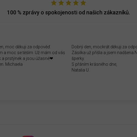
100 %
zprávy o spokojenosti od našich zákazníků.
en, moc děkuji za odpověď.
Dobrý den, mockrát děkuji za odp
 a moc se těším. Už mám od vás
Zásilka už přišla a jsem nadšena
 a prstýnek a jsou úžasné❤
šperky.
en. Michaela
S přáním krásného dne,
Natalia U.