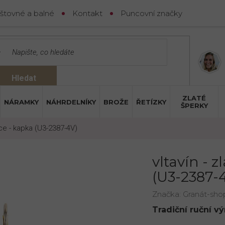
štovné a balné
Kontakt
Puncovní značky
Hledat
ZLATÉ
NÁRAMKY
NÁHRDELNÍKY
BROŽE
ŘETÍZKY
ŠPERKY
ice - kapka (U3-2387-4V)
vltavín - 
(U3-2387-
Značka:
Granát-sho
Tradiční ruční v