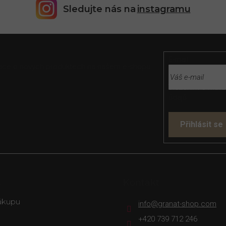
Sledujte nás na
instagramu
E-mail
rmace o nových produktech na našem e-shopu.
Vložením e-mailu
údajů
Přihlásit se
s
Kontakt
ákupu
info
@
granat-shop.com
+420 739 712 246