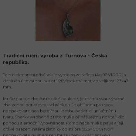
Tradiční ruční výroba z Turnova - Česká
republika.
Tento elegantní přívěsek je vyroben ze stříbra (Ag 925/1000) a
doplněn úchvatnou perletí. Přívěsek má motiv o velikosti 23x47
mm.
Mušle paua, nebo často také abalone, je známá svou výrazně
zbarvenou perleťovou schránkou. Je oblíbena pro svou
neopakovatelnou barevnou kresbu perleti a unikátnímu
tvaru. Šperky vyrobené z této mušle přináší jejímu nositeli klid,
pohodu a emoční vyrovnanost. Kombinace mušle paua a její
citlivé osazení našimi zlatníky do stříbra (925/1000) tvoří
neopakovatelný šperk pro muže i ženy v každém věku.