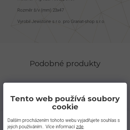
Rozměr š/v (mm) 23x47
Vyrobil Jewstone s.r.o. pro Granat-shop s.r.o.
Podobné produkty
Tento web používá soubory
cookie
Dalším procházením tohoto webu vyjadřujete souhlas s
jejich používáním.. Více informací
zde
.