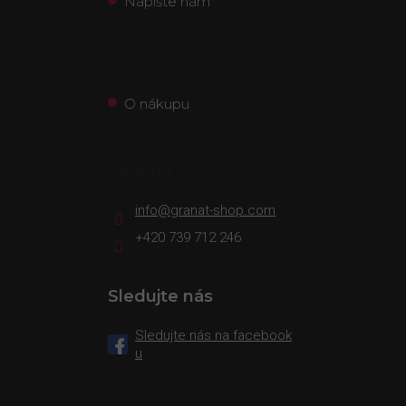
Napište nám
O nás
O nákupu
Kontakt
info
@
granat-shop.com
+420 739 712 246
Sledujte nás
Sledujte nás na facebook
u