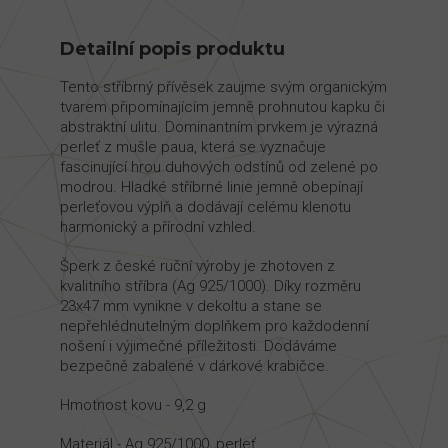
Detailní popis produktu
Tento stříbrný přívěsek zaujme svým organickým
tvarem připomínajícím jemně prohnutou kapku či
abstraktní ulitu. Dominantním prvkem je výrazná
perleť z mušle paua, která se vyznačuje
fascinující hrou duhových odstínů od zelené po
modrou. Hladké stříbrné linie jemně obepínají
perleťovou výplň a dodávají celému klenotu
harmonický a přírodní vzhled.
Šperk z české ruční výroby je zhotoven z
kvalitního stříbra (Ag 925/1000). Díky rozměru
23x47 mm vynikne v dekoltu a stane se
nepřehlédnutelným doplňkem pro každodenní
nošení i výjimečné příležitosti. Dodáváme
bezpečně zabalené v dárkové krabičce.
Hmotnost kovu - 9,2 g
Materiál - Ag 925/1000, perleť