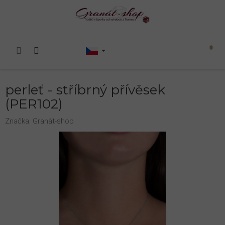
Přejít
na
obsah
Nákupní
košík
perleť - stříbrný přívěsek
(PER102)
Značka:
Granát-shop