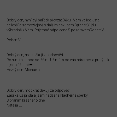
Dobrý den, nyní byl balíček převzat.Děkuji Vám velice. Jste
nejlepší a samozřejmě s dalším nákupem "granátů" jdu
výhradně k Vám. Příjemné odpoledne S pozdravemRobert V.
Robert V.
Dobrý den, moc děkuji za odpověď.
Rozumím a moc se těším. Už mám od vás náramek a prstýnek
a jsou úžasné❤
Hezký den. Michaela
Dobrý den, mockrát děkuji za odpověď.
Zásilka už přišla a jsem nadšena.Nádherné šperky.
S přáním krásného dne,
Natalia U.