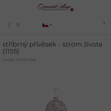
Přejít
na
obsah
Nákupní
košík
stříbrný přívěsek - strom života
(1155)
Značka:
Granát-shop