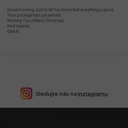
Good morning, Just to let You know that everything is good,
Your package has just arrived.
Wishing You a Merry Christmas.
Kind regards
Gitte N.
Sledujte nás na
instagramu
Z
Odebírat newsletter
á
p
Vložte svůj e-mail a my vám budeme zasílat informace o