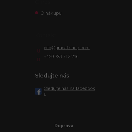
O nás
O nákupu
Kontakt
info
@
granat-shop.com
+420 739 712 246
Sledujte nás
Sledujte nás na facebook
u
Doprava