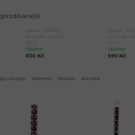
jprodávanější
granát - stříbrný
granát - stří
přívěsek - květina
přívěsek - s
(1071)
(1211)
Skladem
Skladem
830 Kč
590 Kč
jprodávanější
Nejlevnější
Nejdražší
Abecedně