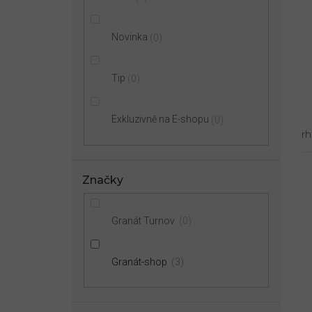
u
r
k
o
t
d
Novinka
0
ů
u
k
Tip
0
t
ů
Exkluzivně na E-shopu
0
r
Značky
Granát Turnov
0
Granát-shop
3