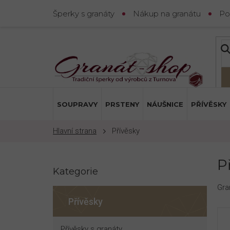
Přejít
Šperky s granáty
Nákup na granátu
Po
na
obsah
SOUPRAVY
PRSTENY
NÁUŠNICE
PŘÍVĚSKY
Přívěsky
P
P
o
Kategorie
Přeskočit
s
kategorie
t
Gra
r
Přívěsky
a
n
Přívěsky s granáty