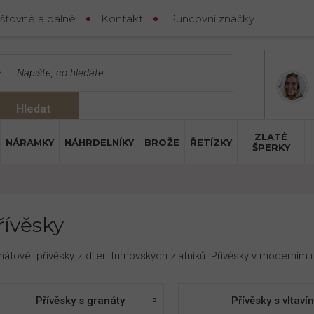
štovné a balné
Kontakt
Puncovní značky
Hledat
ZLATÉ
NÁRAMKY
NÁHRDELNÍKY
BROŽE
ŘETÍZKY
ŠPERKY
řívěsky
nátové přívěsky z dílen turnovských zlatníků. Přívěsky v moderním i
Přívěsky s granáty
Přívěsky s vltav