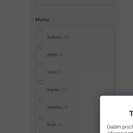
Motiv
květina
28
perla
4
ovál
5
kapka
20
kolečko
4
kruh
4
Dalším proch