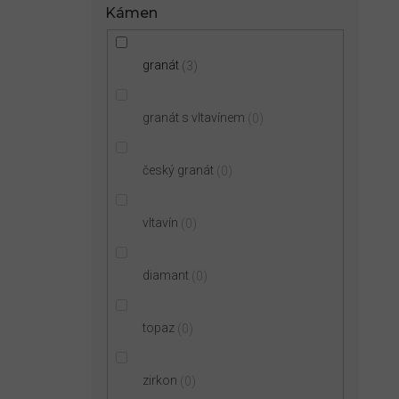
Kámen
granát
3
granát s vltavínem
0
český granát
0
vltavín
0
diamant
0
topaz
0
zirkon
0