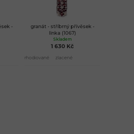
ěsek -
granát - stříbrný přívěsek -
linka (1067)
Skladem
1 630 Kč
rhodiované
zlacené