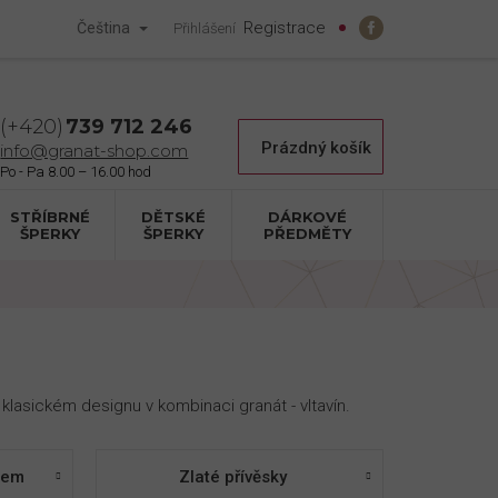
Registrace
Čeština
Přihlášení
739 712 246
Nákupní
Prázdný košík
info@granat-shop.com
košík
STŘÍBRNÉ
DĚTSKÉ
DÁRKOVÉ
ŠPERKY
ŠPERKY
PŘEDMĚTY
 klasickém designu v kombinaci granát - vltavín.
ínem
Zlaté přívěsky