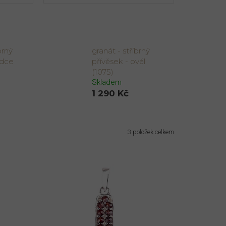
brný
granát - stříbrný
rdce
přívěsek - ovál
(1075)
Skladem
1 290 Kč
3
položek celkem