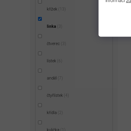
informací
z
křížek
13
linka
3
čtverec
3
lístek
6
anděl
7
čtyřlístek
4
křídla
2
kulička
1