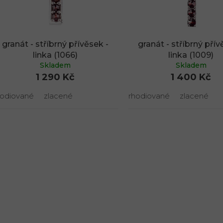
granát - stříbrný přívěsek -
granát - stříbrný přív
linka (1066)
linka (1009)
Skladem
Skladem
1 290 Kč
1 400 Kč
hodiované
zlacené
rhodiované
zlacené
O
v
l
á
d
a
c
í
p
r
v