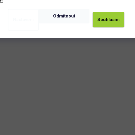
de
.
Odmítnout
Nastavení
Souhlasím