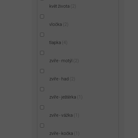
květ života
2
vločka
2
tlapka
4
zvíře - motýl
2
zvíře - had
2
zvíře - ještěrka
1
zvíře - vážka
1
zvíře - kočka
1