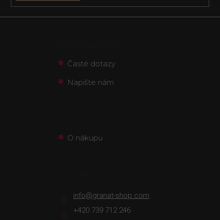
Pro zákazníky
Časté dotazy
Napište nám
O nás
O nákupu
Kontakt
info
@
granat-shop.com
+420 739 712 246