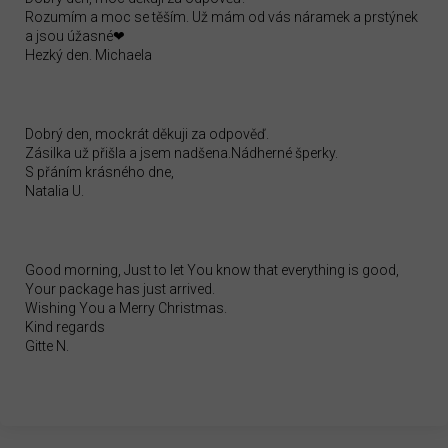
Rozumím a moc se těším. Už mám od vás náramek a prstýnek
a jsou úžasné❤
Hezký den. Michaela
Dobrý den, mockrát děkuji za odpověď.
Zásilka už přišla a jsem nadšena.Nádherné šperky.
S přáním krásného dne,
Natalia U.
Good morning, Just to let You know that everything is good,
Your package has just arrived.
Wishing You a Merry Christmas.
Kind regards
Gitte N.