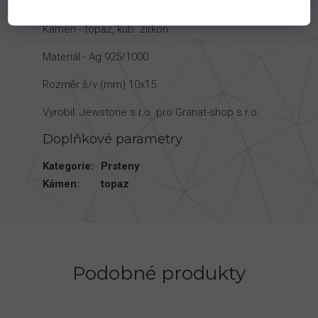
Hmotnost kovu - 3,0 g
Kámen - topaz, kub. zirkon
Materiál - Ag 925/1000
Rozměr š/v (mm) 10x15
Vyrobil: Jewstone s.r.o. pro Granat-shop s.r.o.
Doplňkové parametry
Kategorie
:
Prsteny
Kámen
:
topaz
Podobné produkty