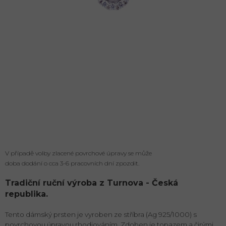
V případě volby zlacené povrchové úpravy se může
doba dodání o cca 3-6 pracovních dní zpozdit.
Tradiční ruční výroba z Turnova - Česká
republika.
Tento dámský prsten je vyroben ze stříbra (Ag 925/1000) s
povrchovou úpravou rhodiováním. Zdoben je topazem a čirými