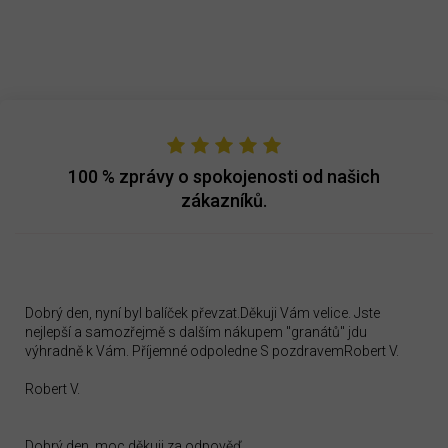
100 %
zprávy o spokojenosti od našich
zákazníků.
Dobrý den, nyní byl balíček převzat.Děkuji Vám velice. Jste
nejlepší a samozřejmě s dalším nákupem "granátů" jdu
výhradně k Vám. Příjemné odpoledne S pozdravemRobert V.
Robert V.
Dobrý den, moc děkuji za odpověď.