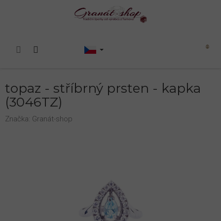
Přejít
na
obsah
Nákupní
košík
topaz - stříbrný prsten - kapka
(3046TZ)
Značka:
Granát-shop