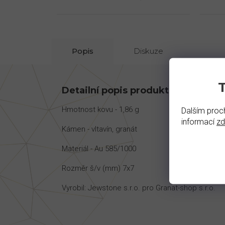
Popis
Diskuze
Detailní popis produktu
Hmotnost kovu - 1,86 g
Dalším proch
informací
z
Kámen - vltavín, granát
Materiál - Au 585/1000
Rozměr š/v (mm) 7x7
Vyrobil: Jewstone s.r.o. pro Granat-shop s.r.o.