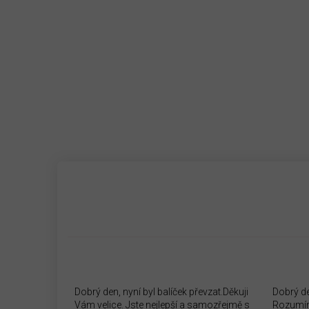
Dobrý den, nyní byl balíček převzat.Děkuji
Dobrý d
Vám velice. Jste nejlepší a samozřejmě s
Rozumím