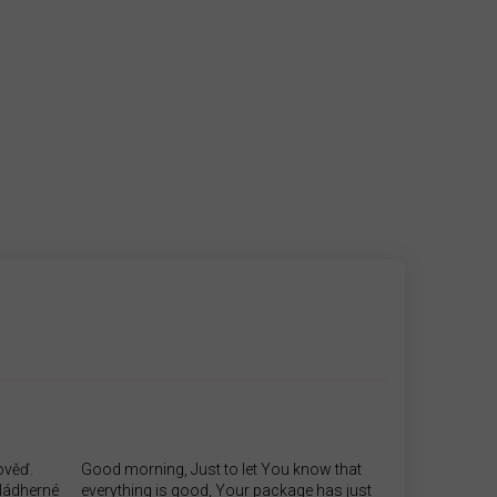
ověď.
Good morning, Just to let You know that
.Nádherné
everything is good, Your package has just