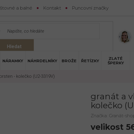
štovné a balné
Kontakt
Puncovní značky
Hledat
ZLATÉ
NÁRAMKY
NÁHRDELNÍKY
BROŽE
ŘETÍZKY
ŠPERKY
ý prsten - kolečko (U2-3319V)
granát a vl
kolečko (U
Značka:
Granát-sho
velikost 5