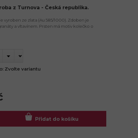
ýroba z Turnova - Česká republika.
e vyroben ze zlata (Au 585/1000). Zdoben je
ranáty a vltavínem. Prsten má motiv kolečko o
o:
Zvolte variantu
č
Přidat do košíku