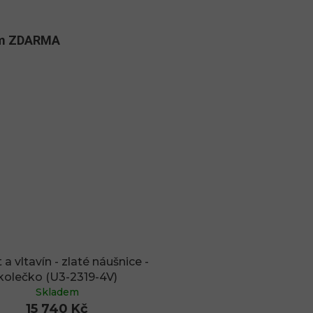
kům ZDARMA
 a vltavín - zlaté náušnice -
kolečko (U3-2319-4V)
Skladem
15 740 Kč