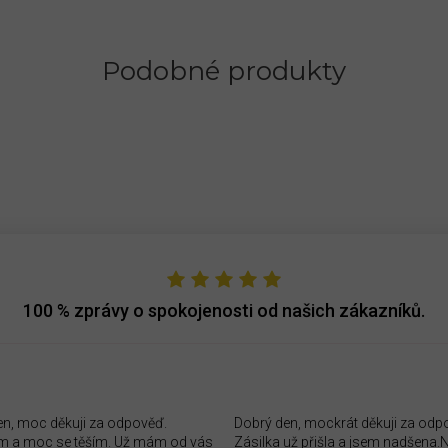
Podobné produkty
100 %
zprávy o spokojenosti od našich zákazníků.
en, moc děkuji za odpověď.
Dobrý den, mockrát děkuji za odp
 a moc se těším. Už mám od vás
Zásilka už přišla a jsem nadšena