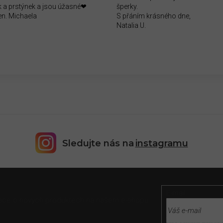
 a prstýnek a jsou úžasné❤
šperky.
en. Michaela
S přáním krásného dne,
Natalia U.
Sledujte nás na
instagramu
E-mail
rmace o nových produktech na našem e-shopu.
Vložením e-mailu