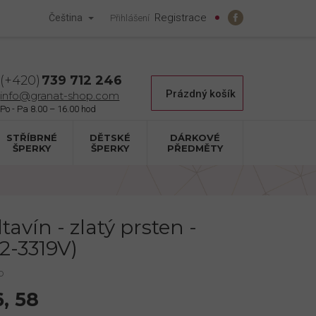
Registrace
Čeština
Přihlášení
739 712 246
Nákupní
Prázdný košík
info@granat-shop.com
košík
STŘÍBRNÉ
DĚTSKÉ
DÁRKOVÉ
ŠPERKY
ŠPERKY
PŘEDMĚTY
tavín - zlatý prsten -
2-3319V)
p
6, 58