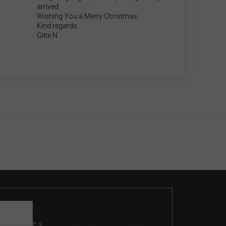
arrived.
Wishing You a Merry Christmas.
Kind regards
Gitte N.
 souhlasíte s
podmínkami ochrany osobních