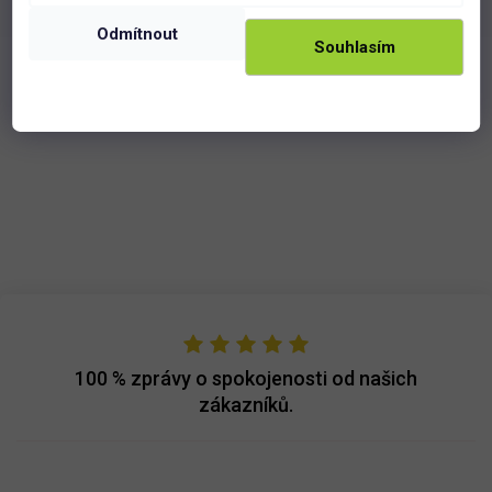
Odmítnout
Souhlasím
Podobné produkty
100 %
zprávy o spokojenosti od našich
zákazníků.