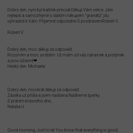
Dobrý den, nyní byl balíček převzat.Děkuji Vám velice. Jste
nejlepší a samozřejmě s dalším nákupem "granátů" jdu
výhradně k Vám. Příjemné odpoledne S pozdravemRobert V.
Robert V.
Dobrý den, moc děkuji za odpověď.
Rozumím a moc se těším. Už mám od vás náramek a prstýnek
a jsou úžasné❤
Hezký den. Michaela
Dobrý den, mockrát děkuji za odpověď.
Zásilka už přišla a jsem nadšena.Nádherné šperky.
S přáním krásného dne,
Natalia U.
Good morning, Just to let You know that everything is good,