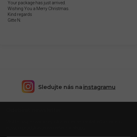
Your package has just arrived.
Wishing You a Merry Christmas.
Kind regards
Gitte N.
Sledujte nás na
instagramu
Z
Odebírat newsletter
á
p
Vložte svůj e-mail a my vám budeme zasílat informace o
a
nových produktech na našem e-shopu.
t