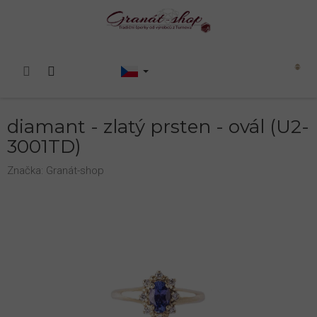
Přejít
na
obsah
Nákupní
košík
diamant - zlatý prsten - ovál (U2-
3001TD)
Značka:
Granát-shop