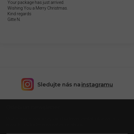
Your package has just arrived.
Wishing You a Merry Christmas.
Kind regards
Gitte N.
Sledujte nás na
instagramu
Z
Odebírat newsletter
á
p
Vložte svůj e-mail a my vám budeme zasílat informace o
a
nových produktech na našem e-shopu.
t