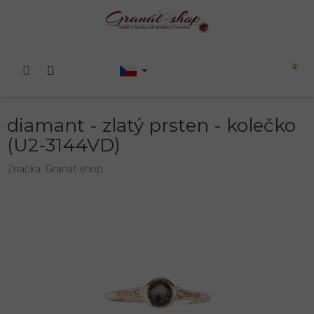
Přejít
na
obsah
Nákupní
košík
diamant - zlatý prsten - kolečko
(U2-3144VD)
Značka:
Granát-shop