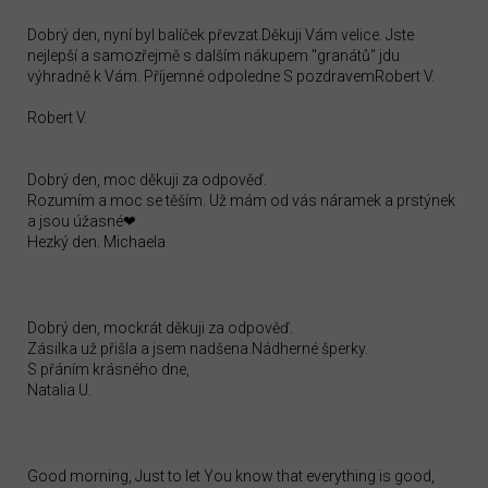
Dobrý den, nyní byl balíček převzat.Děkuji Vám velice. Jste
nejlepší a samozřejmě s dalším nákupem "granátů" jdu
výhradně k Vám. Příjemné odpoledne S pozdravemRobert V.
Robert V.
Dobrý den, moc děkuji za odpověď.
Rozumím a moc se těším. Už mám od vás náramek a prstýnek
a jsou úžasné❤
Hezký den. Michaela
Dobrý den, mockrát děkuji za odpověď.
Zásilka už přišla a jsem nadšena.Nádherné šperky.
S přáním krásného dne,
Natalia U.
Good morning, Just to let You know that everything is good,