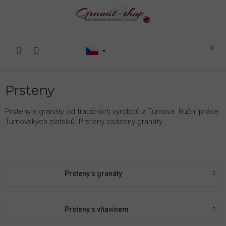
Přejít
na
obsah
Nákupní
košík
Prsteny
Prsteny s granáty od tradičních výrobců z Turnova. Ruční práce
Turnovských zlatníků. Prsteny osázeny granáty.
Prsteny s granáty
Prsteny s vltavínem