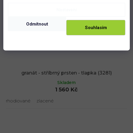
Nastavení
Odmítnout
Souhlasím
granát - stříbrný prsten - tlapka (3281)
Skladem
1 560 Kč
rhodiované
zlacené