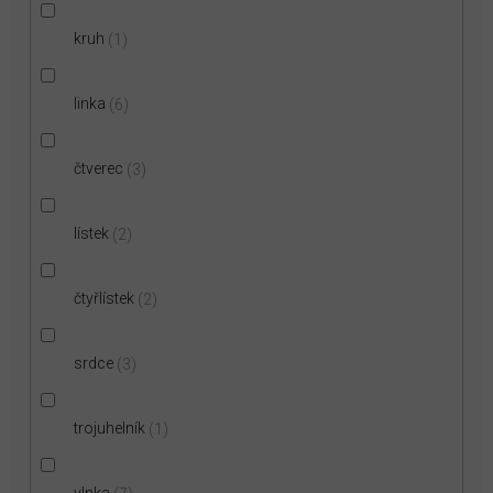
kruh
1
linka
6
čtverec
3
lístek
2
čtyřlístek
2
srdce
3
trojuhelník
1