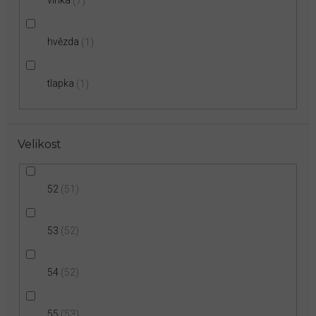
vlnka
7
hvězda
1
tlapka
1
Velikost
52
51
53
52
54
52
55
53