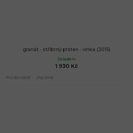
granát - stříbrný prsten - vlnka (3015)
Skladem
1 930 Kč
rhodiované
zlacené