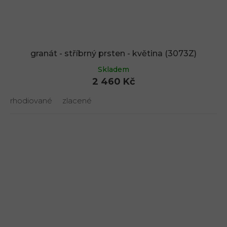
granát - stříbrný prsten - květina (3073Z)
Skladem
2 460 Kč
rhodiované
zlacené