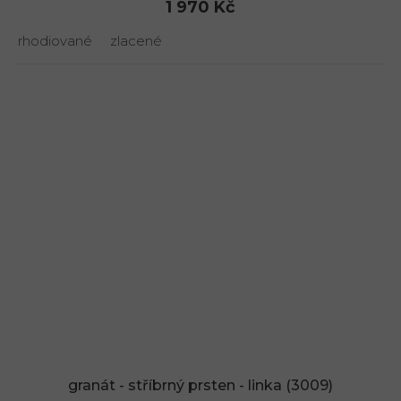
1 970 Kč
rhodiované
zlacené
granát - stříbrný prsten - linka (3009)