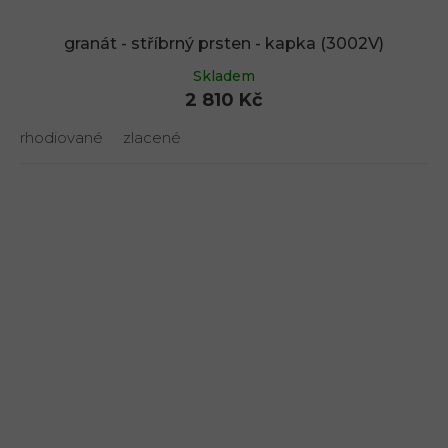
granát - stříbrný prsten - kapka (3002V)
Skladem
2 810 Kč
rhodiované
zlacené