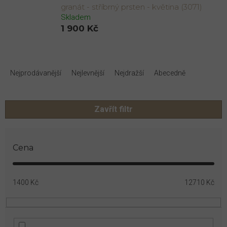
granát - stříbrný prsten - květina (3071)
Skladem
1 900 Kč
Ř
a
Nejprodávanější
Nejlevnější
Nejdražší
Abecedně
z
e
n
Zavřít filtr
í
p
r
Cena
o
d
u
k
1400
Kč
12710
Kč
t
ů