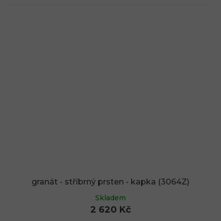
granát - stříbrný prsten - kapka (3064Z)
Skladem
2 620 Kč