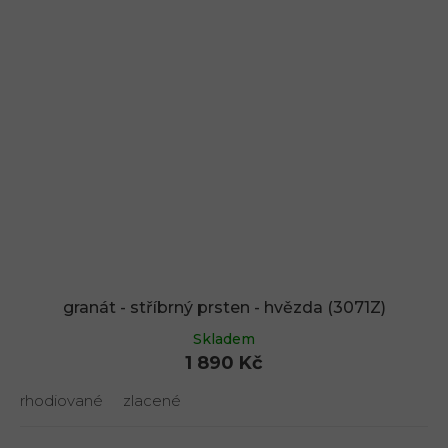
granát - stříbrný prsten - hvězda (3071Z)
Skladem
1 890 Kč
rhodiované
zlacené