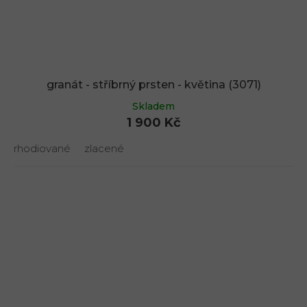
granát - stříbrný prsten - květina (3071)
Skladem
1 900 Kč
rhodiované
zlacené