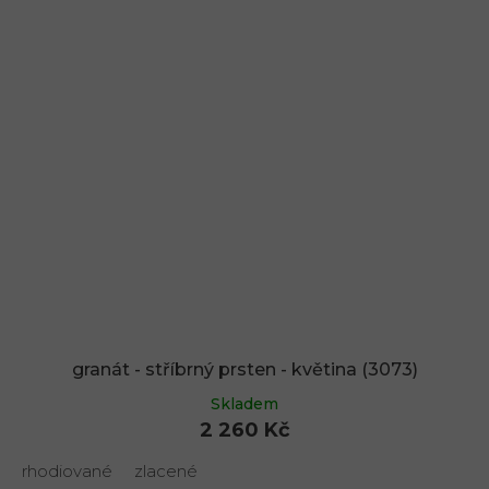
granát - stříbrný prsten - květina (3073)
Skladem
2 260 Kč
rhodiované
zlacené