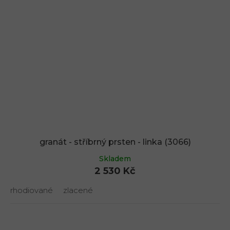
granát - stříbrný prsten - linka (3066)
Skladem
2 530 Kč
rhodiované
zlacené