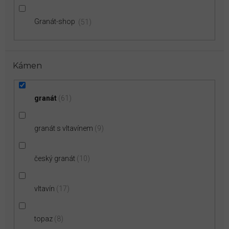
Granát-shop
51
Kámen
granát
61
granát s vltavínem
9
český granát
10
vltavín
17
topaz
8