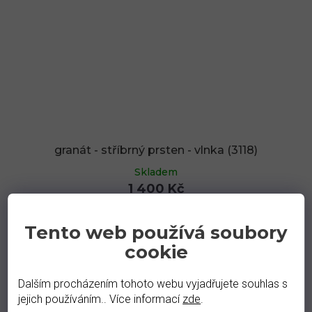
granát - stříbrný prsten - vlnka (3118)
Skladem
1 400 Kč
rhodiované
zlacené
Tento web používá soubory
cookie
Dalším procházením tohoto webu vyjadřujete souhlas s
jejich používáním.. Více informací
zde
.