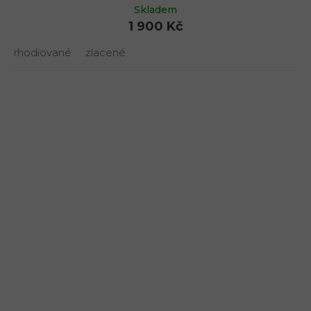
Skladem
1 900 Kč
rhodiované
zlacené