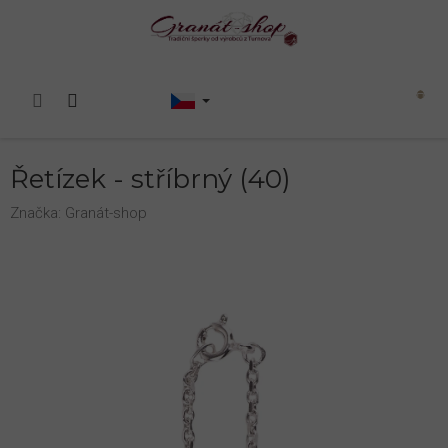
Přejít
na
obsah
Nákupní
košík
Řetízek - stříbrný (40)
Značka:
Granát-shop