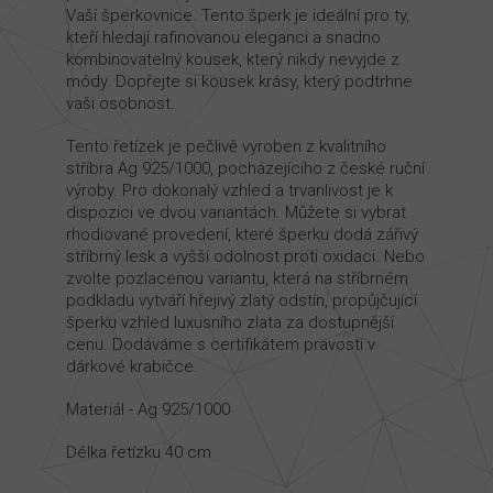
Vaší šperkovnice. Tento šperk je ideální pro ty,
kteří hledají rafinovanou eleganci a snadno
kombinovatelný kousek, který nikdy nevyjde z
módy. Dopřejte si kousek krásy, který podtrhne
vaši osobnost.
Tento řetízek je pečlivě vyroben z kvalitního
stříbra Ag 925/1000, pocházejícího z české ruční
výroby. Pro dokonalý vzhled a trvanlivost je k
dispozici ve dvou variantách. Můžete si vybrat
rhodiované provedení, které šperku dodá zářivý
stříbrný lesk a vyšší odolnost proti oxidaci. Nebo
zvolte pozlacenou variantu, která na stříbrném
podkladu vytváří hřejivý zlatý odstín, propůjčující
šperku vzhled luxusního zlata za dostupnější
cenu. Dodáváme s certifikátem pravosti v
dárkové krabičce.
Materiál - Ag 925/1000
Délka řetízku 40 cm