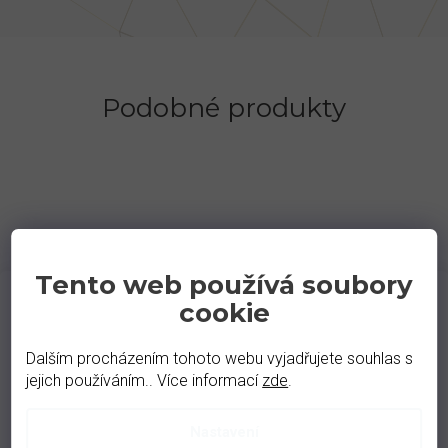
Podobné produkty
Tento web používá soubory
cookie
100 %
zprávy o spokojenosti od našich
Dalším procházením tohoto webu vyjadřujete souhlas s
zákazníků.
jejich používáním.. Více informací
zde
.
Nastavení