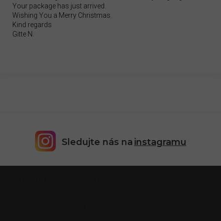
Your package has just arrived.
Wishing You a Merry Christmas.
Kind regards
Gitte N.
Sledujte nás na
instagramu
Z
Odebírat newsletter
á
p
Vložte svůj e-mail a my vám budeme zasílat informace o
a
nových produktech na našem e-shopu.
t