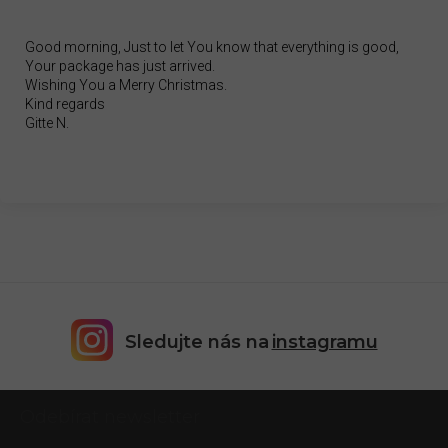
Good morning, Just to let You know that everything is good,
Your package has just arrived.
Wishing You a Merry Christmas.
Kind regards
Gitte N.
Sledujte nás na
instagramu
Z
Odebírat newsletter
á
p