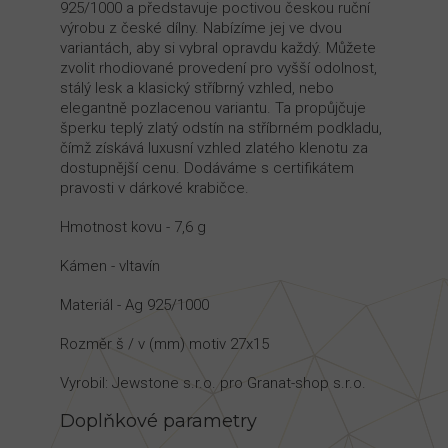
925/1000 a představuje poctivou českou ruční
výrobu z české dílny. Nabízíme jej ve dvou
variantách, aby si vybral opravdu každý. Můžete
zvolit rhodiované provedení pro vyšší odolnost,
stálý lesk a klasický stříbrný vzhled, nebo
elegantně pozlacenou variantu. Ta propůjčuje
šperku teplý zlatý odstín na stříbrném podkladu,
čímž získává luxusní vzhled zlatého klenotu za
dostupnější cenu. Dodáváme s certifikátem
pravosti v dárkové krabičce.
Hmotnost kovu - 7,6 g
Kámen - vltavín
Materiál - Ag 925/1000
Rozměr š / v (mm) motiv 27x15
Vyrobil: Jewstone s.r.o. pro Granat-shop s.r.o.
Doplňkové parametry