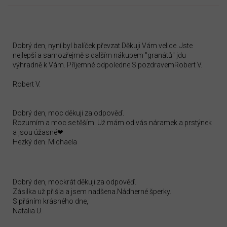
Dobrý den, nyní byl balíček převzat.Děkuji Vám velice. Jste
nejlepší a samozřejmě s dalším nákupem "granátů" jdu
výhradně k Vám. Příjemné odpoledne S pozdravemRobert V.
Robert V.
Dobrý den, moc děkuji za odpověď.
Rozumím a moc se těším. Už mám od vás náramek a prstýnek
a jsou úžasné❤
Hezký den. Michaela
Dobrý den, mockrát děkuji za odpověď.
Zásilka už přišla a jsem nadšena.Nádherné šperky.
S přáním krásného dne,
Natalia U.