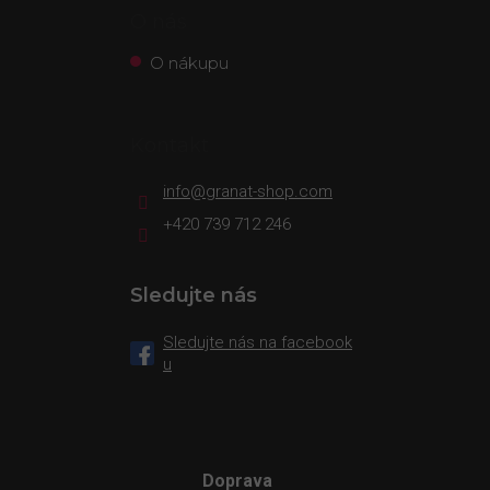
O nás
O nákupu
Kontakt
info
@
granat-shop.com
+420 739 712 246
Sledujte nás
Sledujte nás na facebook
u
Doprava