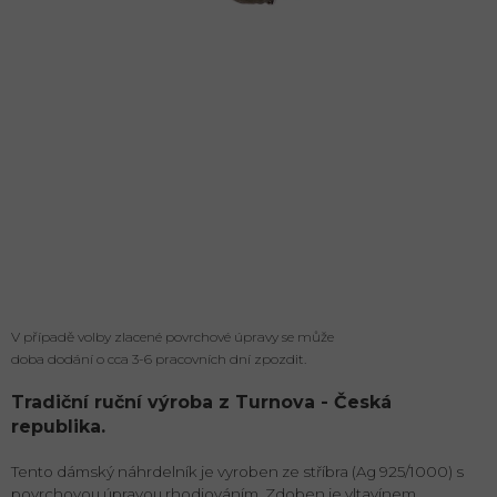
V případě volby zlacené povrchové úpravy se může
doba dodání o cca 3-6 pracovních dní zpozdit.
Tradiční ruční výroba z Turnova - Česká
republika.
Tento dámský náhrdelník je vyroben ze stříbra (Ag 925/1000) s
povrchovou úpravou rhodiováním. Zdoben je vltavínem.