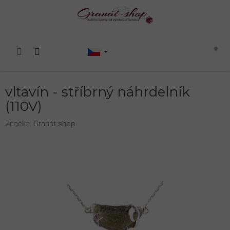
Přejít
na
obsah
Nákupní
košík
vltavín - stříbrný náhrdelník
(110V)
Značka:
Granát-shop