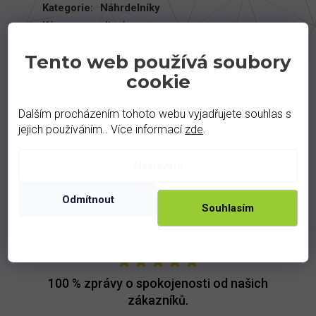
Kategorie
:
Náhrdelníky
Kámen
:
vltavín
Tento web používá soubory
cookie
Podobné produkty
Dalším procházením tohoto webu vyjadřujete souhlas s
jejich používáním.. Více informací
zde
.
Nastavení
Odmítnout
Souhlasím
100 %
zprávy o spokojenosti od našich
zákazníků.