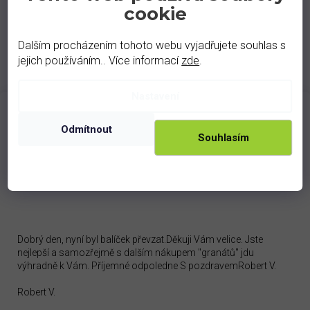
cookie
Dalším procházením tohoto webu vyjadřujete souhlas s
jejich používáním.. Více informací
zde
.
Nastavení
Odmítnout
Souhlasím
100 %
zprávy o spokojenosti od našich
zákazníků.
Dobrý den, nyní byl balíček převzat.Děkuji Vám velice. Jste
nejlepší a samozřejmě s dalším nákupem "granátů" jdu
výhradně k Vám. Příjemné odpoledne S pozdravemRobert V.
Robert V.