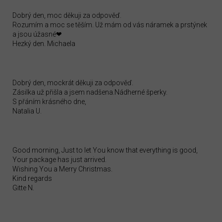
Dobrý den, moc děkuji za odpověď.
Rozumím a moc se těším. Už mám od vás náramek a prstýnek
a jsou úžasné❤
Hezký den. Michaela
Dobrý den, mockrát děkuji za odpověď.
Zásilka už přišla a jsem nadšena.Nádherné šperky.
S přáním krásného dne,
Natalia U.
Good morning, Just to let You know that everything is good,
Your package has just arrived.
Wishing You a Merry Christmas.
Kind regards
Gitte N.