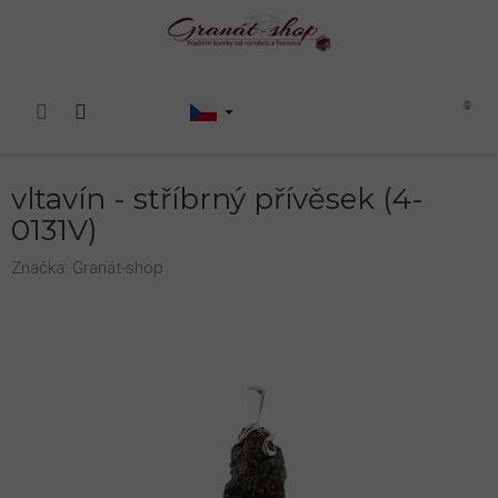
Přejít
na
obsah
Nákupní
košík
vltavín - stříbrný přívěsek (4-
0131V)
Značka:
Granát-shop