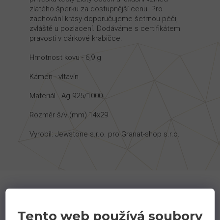
zlatého šperku za dostupnější cenu. Pro
zachování krásy doporučujeme šetrnou péči,
zvláště u pozlacení. Dodáváme s certifikátem
pravosti v dárkové krabičce.
Hmotnost kovu - 6,9 g
Kámen - vltavín
Materiál - Ag 925/1000
Rozměr š/v (mm) 14x29
Vyrobil: Jewstone s.r.o. pro Granat-shop s.r.o.
Podobné produkty
Tento web používá soubory