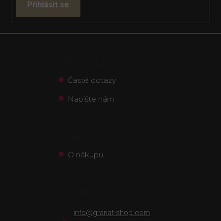
Přihlásit se
Pro zákazníky
Časté dotazy
Napište nám
O nás
O nákupu
Kontakt
info
@
granat-shop.com