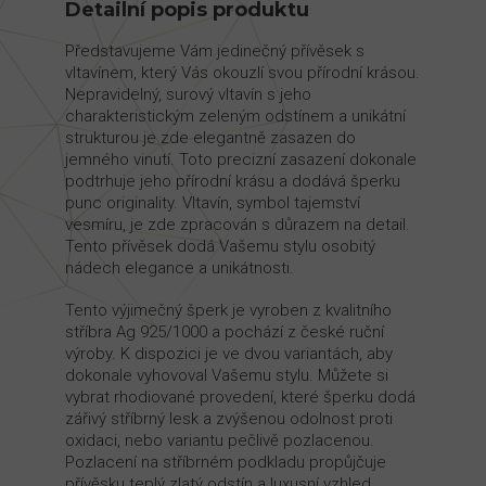
Detailní popis produktu
Představujeme Vám jedinečný přívěsek s
vltavínem, který Vás okouzlí svou přírodní krásou.
Nepravidelný, surový vltavín s jeho
charakteristickým zeleným odstínem a unikátní
strukturou je zde elegantně zasazen do
jemného vinutí. Toto precizní zasazení dokonale
podtrhuje jeho přírodní krásu a dodává šperku
punc originality. Vltavín, symbol tajemství
vesmíru, je zde zpracován s důrazem na detail.
Tento přívěsek dodá Vašemu stylu osobitý
nádech elegance a unikátnosti.
Tento výjimečný šperk je vyroben z kvalitního
stříbra Ag 925/1000 a pochází z české ruční
výroby. K dispozici je ve dvou variantách, aby
dokonale vyhovoval Vašemu stylu. Můžete si
vybrat rhodiované provedení, které šperku dodá
zářivý stříbrný lesk a zvýšenou odolnost proti
oxidaci, nebo variantu pečlivě pozlacenou.
Pozlacení na stříbrném podkladu propůjčuje
přívěsku teplý zlatý odstín a luxusní vzhled