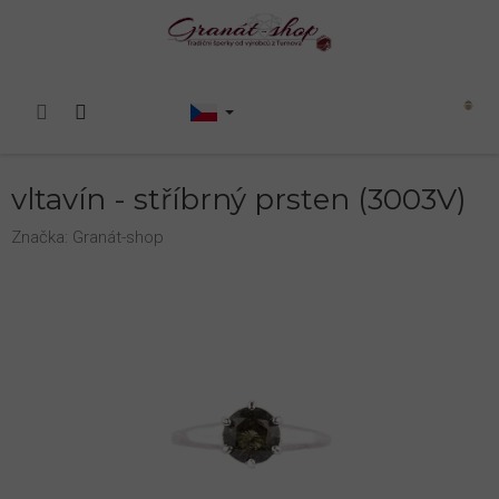
Přejít
na
obsah
Nákupní
košík
vltavín - stříbrný prsten (3003V)
Značka:
Granát-shop