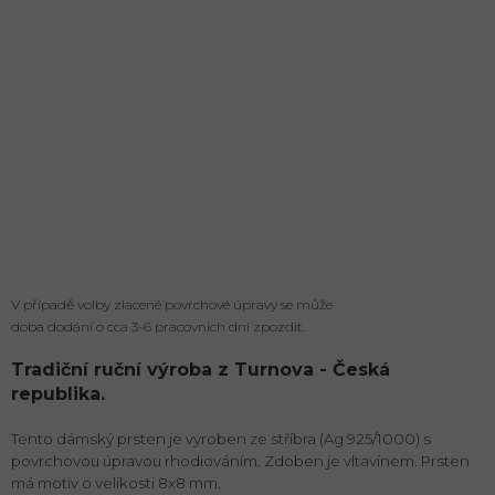
V případě volby zlacené povrchové úpravy se může
doba dodání o cca 3-6 pracovních dní zpozdit.
Tradiční ruční výroba z Turnova - Česká
republika.
Tento dámský prsten je vyroben ze stříbra (Ag 925/1000) s
povrchovou úpravou rhodiováním. Zdoben je vltavínem. Prsten
má motiv o velikosti 8x8 mm.