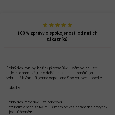
100 %
zprávy o spokojenosti od našich
zákazníků.
Dobrý den, nyní byl balíček převzat.Děkuji Vám velice. Jste
nejlepší a samozřejmě s dalším nákupem "granátů" jdu
výhradně k Vám. Příjemné odpoledne S pozdravemRobert V.
Robert V.
Dobrý den, moc děkuji za odpověď.
Rozumím a moc se těším. Už mám od vás náramek a prstýnek
a jsou úžasné❤