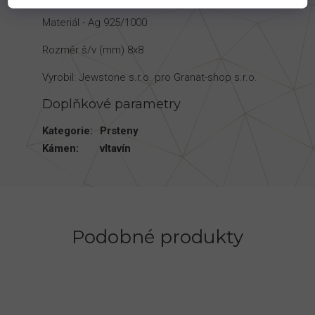
Materiál - Ag 925/1000
Rozměr š/v (mm) 8x8
Vyrobil: Jewstone s.r.o. pro Granat-shop s.r.o.
Doplňkové parametry
Kategorie
:
Prsteny
Kámen
:
vltavín
Podobné produkty