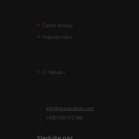
Pro zákazníky
Časté dotazy
Napište nám
O nás
O nákupu
Kontakt
info
@
granat-shop.com
+420 739 712 246
Sledujte nás