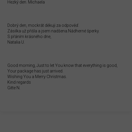
Hezký den. Michaela
Dobrý den, mockrát děkuji za odpověď.
Zásilka už přišla a jsem nadšena.Nádherné šperky.
S přáním krásného dne,
Natalia U.
Good morning, Just to let You know that everything is good,
Your package has just arrived.
Wishing You a Merry Christmas.
Kind regards
Gitte N.