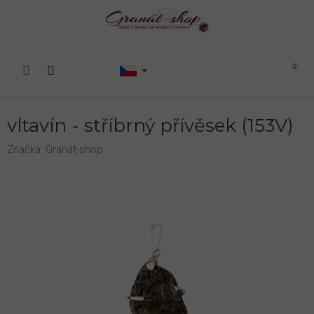
Přejít
na
obsah
Nákupní
košík
vltavín - stříbrný přívěsek (153V)
Značka:
Granát-shop