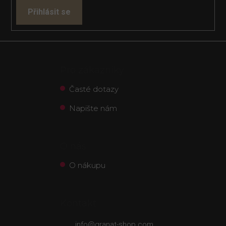
Přihlásit se
Pro zákazníky
Časté dotazy
Napište nám
O nás
O nákupu
Kontakt
info
@
granat-shop.com