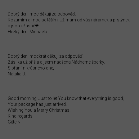
Dobrý den, moc děkuji za odpověď.
Rozumím a moc se těším. Už mám od vás náramek a prstýnek
a jsou úžasné❤
Hezký den. Michaela
Dobrý den, mockrát děkuji za odpověď.
Zásilka už přišla a jsem nadšena.Nádherné šperky.
S přáním krásného dne,
Natalia U.
Good morning, Just to let You know that everything is good,
Your package has just arrived.
Wishing You a Merry Christmas.
Kind regards
Gitte N.