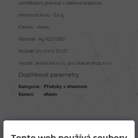
certifikátem pravosti v dárkové krabičce.
Hmotnost kovu - 5,6 g
Kámen - vltavín
Materiál - Ag 925/1000
Rozměr š/v (mm) 21x27
Vyrobil: Jewstone s.r.o. pro Granat-shop s.r.o.
Doplňkové parametry
Kategorie
:
Přívěsky s vltavínem
Kámen
:
vltavín
Podobné produkty
Tento web používá soubory