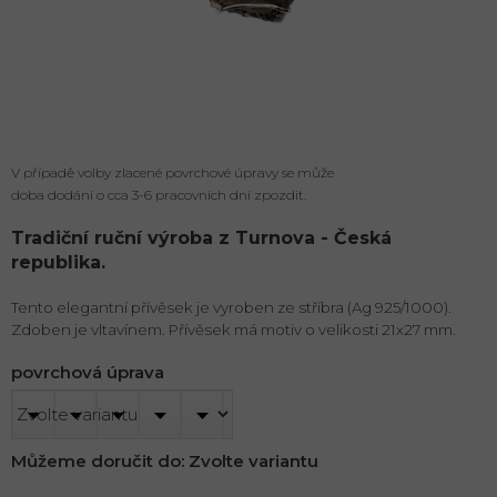
V případě volby zlacené povrchové úpravy se může
doba dodání o cca 3-6 pracovních dní zpozdit.
Tradiční ruční výroba z Turnova - Česká
republika.
Tento elegantní přívěsek je vyroben ze stříbra (Ag 925/1000).
Zdoben je vltavínem. Přívěsek má motiv o velikosti 21x27 mm.
povrchová úprava
Můžeme doručit do:
Zvolte variantu