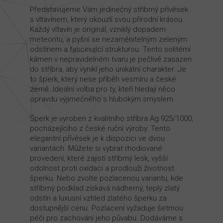
Představujeme Vám jedinečný stříbrný přívěsek
s vltavínem, který okouzlí svou přírodní krásou.
Každý vltavín je originál, vzniklý dopadem
meteoritu, a pyšní se nezaměnitelným zeleným
odstínem a fascinující strukturou. Tento solitérní
kámen v nepravidelném tvaru je pečlivě zasazen
do stříbra, aby vynikl jeho unikátní charakter. Je
to šperk, který nese příběh vesmíru a české
země. Ideální volba pro ty, kteří hledají něco
opravdu výjimečného s hlubokým smyslem.
Šperk je vyroben z kvalitního stříbra Ag 925/1000,
pocházejícího z české ruční výroby. Tento
elegantní přívěsek je k dispozici ve dvou
variantách. Můžete si vybrat rhodiované
provedení, které zajistí stříbrný lesk, vyšší
odolnost proti oxidaci a prodlouží životnost
šperku. Nebo zvolte pozlacenou variantu, kde
stříbrný podklad získává nádherný, teplý zlatý
odstín a luxusní vzhled zlatého šperku za
dostupnější cenu. Pozlacení vyžaduje šetrnou
péči pro zachování jeho půvabu. Dodáváme s