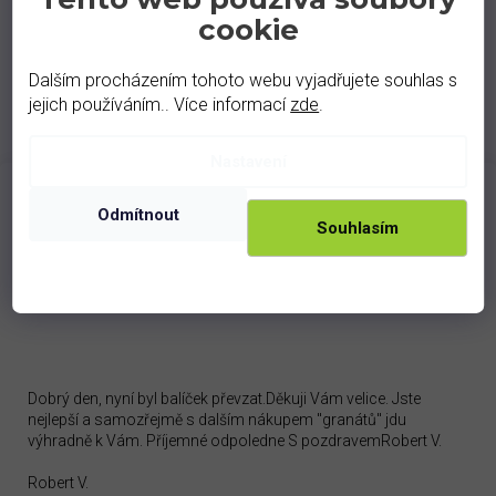
cookie
Dalším procházením tohoto webu vyjadřujete souhlas s
jejich používáním.. Více informací
zde
.
Nastavení
Odmítnout
Souhlasím
100 %
zprávy o spokojenosti od našich
zákazníků.
Dobrý den, nyní byl balíček převzat.Děkuji Vám velice. Jste
nejlepší a samozřejmě s dalším nákupem "granátů" jdu
výhradně k Vám. Příjemné odpoledne S pozdravemRobert V.
Robert V.