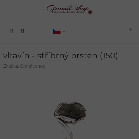
Přejít
na
obsah
Nákupní
košík
vltavín - stříbrný prsten (150)
Značka:
Granát-shop