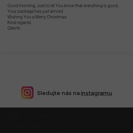
Good morning, Just to let You know that everything is good,
Your package has just arrived.
Wishing You a Merry Christmas.
Kind regards
Gitte N.
Sledujte nás na
instagramu
Z
Odebírat newsletter
á
p
Vložte svůj e-mail a my vám budeme zasílat informace o
a
nových produktech na našem e-shopu.