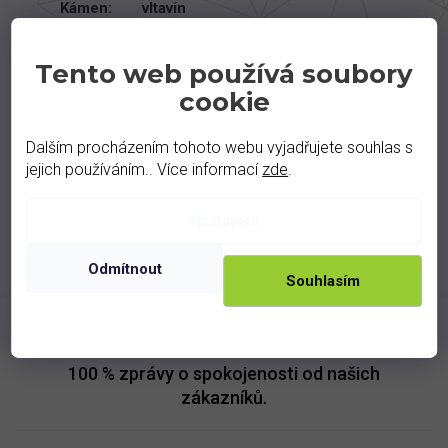
Kámen
:
vltavín
Tento web používá soubory
cookie
Podobné produkty
Dalším procházením tohoto webu vyjadřujete souhlas s
jejich používáním.. Více informací
zde
.
Nastavení
Odmítnout
Souhlasím
100 %
zprávy o spokojenosti od našich
zákazníků.