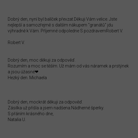
Dobrý den, nyní byl balíček převzat.Děkuji Vám velice. Jste
nejlepší a samozřejmě s dalším nákupem "granátů" jdu
výhradně k Vám. Příjemné odpoledne S pozdravemRobert V.
Robert V.
Dobrý den, moc děkuji za odpověď.
Rozumím a moc se těším. Už mám od vás náramek a prstýnek
a jsou úžasné❤
Hezký den. Michaela
Dobrý den, mockrát děkuji za odpověď.
Zásilka už přišla a jsem nadšena.Nádherné šperky.
S přáním krásného dne,
Natalia U.