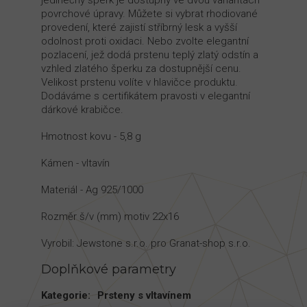
jedinečný šperk je dostupný ve dvou variantách
povrchové úpravy. Můžete si vybrat rhodiované
provedení, které zajistí stříbrný lesk a vyšší
odolnost proti oxidaci. Nebo zvolte elegantní
pozlacení, jež dodá prstenu teplý zlatý odstín a
vzhled zlatého šperku za dostupnější cenu.
Velikost prstenu volíte v hlavičce produktu.
Dodáváme s certifikátem pravosti v elegantní
dárkové krabičce.
Hmotnost kovu - 5,8 g
Kámen - vltavín
Materiál - Ag 925/1000
Rozměr š/v (mm) motiv 22x16
Vyrobil: Jewstone s.r.o. pro Granat-shop s.r.o.
Doplňkové parametry
Kategorie
:
Prsteny s vltavínem