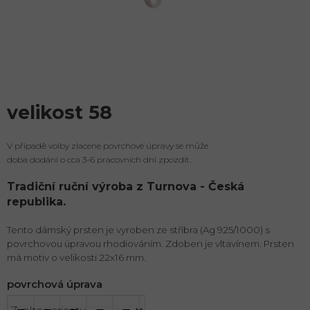
velikost 58
V případě volby zlacené povrchové úpravy se může
doba dodání o cca 3-6 pracovních dní zpozdit.
Tradiční ruční výroba z Turnova - Česká
republika.
Tento dámský prsten je vyroben ze stříbra (Ag 925/1000) s
povrchovou úpravou rhodiováním. Zdoben je vltavínem. Prsten
má motiv o velikosti 22x16 mm.
povrchová úprava