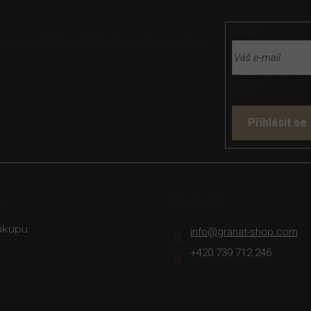
E-mail
rmace o nových produktech na našem e-shopu.
Vložením e-mailu
údajů
Přihlásit se
s
Kontakt
ákupu
info
@
granat-shop.com
+420 739 712 246
rava
Platba