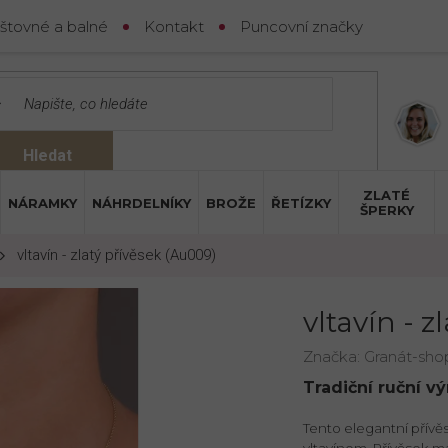
štovné a balné
Kontakt
Puncovní značky
Hledat
ZLATÉ
NÁRAMKY
NÁHRDELNÍKY
BROŽE
ŘETÍZKY
ŠPERKY
vltavín - zlatý přívěsek (Au009)
vltavín - 
Značka:
Granát-sho
Tradiční ruční v
Tento elegantní přívě
vltavínem. Přívěsek m