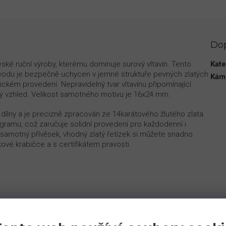
Do
ské ruční výroby, kterému dominuje surový vltavín. Tento
Kate
ůvodu je bezpečně uchycen v jemné struktuře pevných zlatých
Kám
ckém provedení. Nepravidelný tvar vltavínu připomínající
ý vzhled. Velikost samotného motivu je 16x24 mm.
 dílny a je precizně zpracován ze 14karátového žlutého zlata
gramu, což zaručuje solidní provedení pro každodenní i
 samotný přívěsek, vhodný zlatý řetízek si můžete snadno
vé krabičce a s certifikátem pravosti.