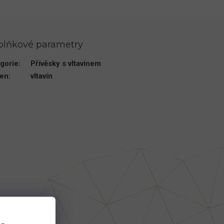
plňkové parametry
gorie
:
Přívěsky s vltavínem
en
:
vltavín