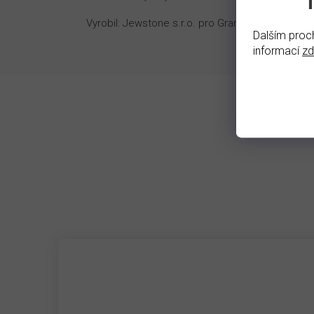
Vyrobil: Jewstone s.r.o. pro Granat-shop s.r.o.
Dalším proch
informací
z