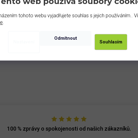
Tento web používá soubory cooki
ázením tohoto webu vyjadřujete souhlas s jejich používáním.. V
de
.
Odmítnout
Nastavení
Souhlasím
Podobné produkty
100 %
zprávy o spokojenosti od našich zákazníků.