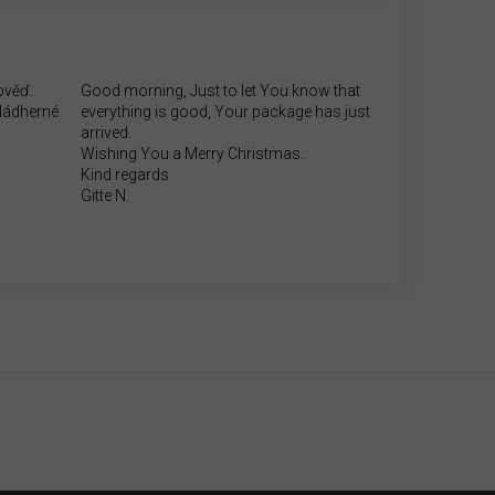
ověď.
Good morning, Just to let You know that
.Nádherné
everything is good, Your package has just
arrived.
Wishing You a Merry Christmas.
Kind regards
Gitte N.