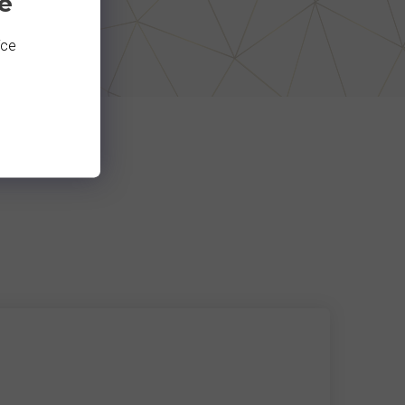
e
íce