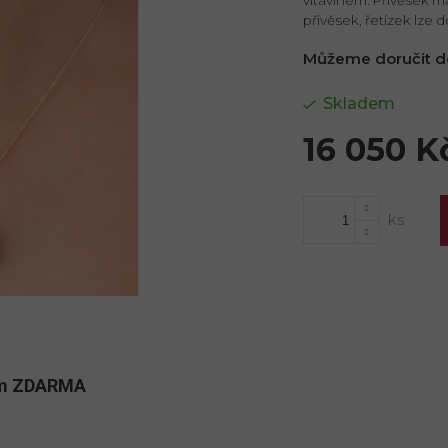
přívěsek, řetízek lze
Můžeme doručit d
Skladem
16 050 K
Měrná
cena:
kům ZDARMA