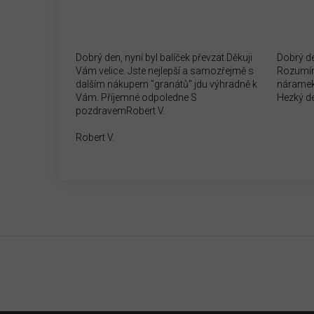
Dobrý den, nyní byl balíček převzat.Děkuji
Dobrý d
Vám velice. Jste nejlepší a samozřejmě s
Rozumím
dalším nákupem "granátů" jdu výhradně k
náramek
Vám. Příjemné odpoledne S
Hezký d
pozdravemRobert V.
Robert V.