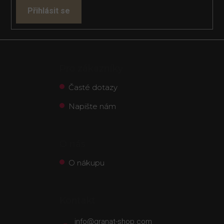
Přihlásit se
Pro zákazníky
Časté dotazy
Napište nám
O nás
O nákupu
Kontakt
info
@
granat-shop.com