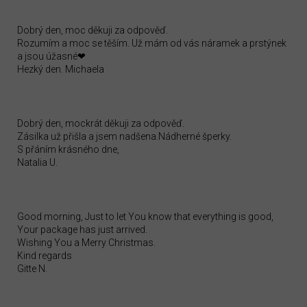
Dobrý den, moc děkuji za odpověď.
Rozumím a moc se těším. Už mám od vás náramek a prstýnek
a jsou úžasné❤
Hezký den. Michaela
Dobrý den, mockrát děkuji za odpověď.
Zásilka už přišla a jsem nadšena.Nádherné šperky.
S přáním krásného dne,
Natalia U.
Good morning, Just to let You know that everything is good,
Your package has just arrived.
Wishing You a Merry Christmas.
Kind regards
Gitte N.