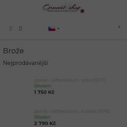
Přejít
na
obsah
Nákupní
košík
Brože
Nejprodávanější
granát - stříbrná brož - srdce (5117)
Skladem
1 750 Kč
granát - stříbrná brož - květina (5072)
Skladem
2 790 Kč