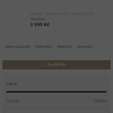
granát - stříbrná brož - vlnka (5033)
Skladem
2 590 Kč
Ř
a
Nejprodávanější
Nejlevnější
Nejdražší
Abecedně
z
e
n
Zavřít filtr
í
p
r
Cena
o
d
u
k
2700
Kč
2790
Kč
t
ů