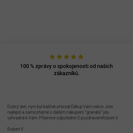
v
l
á
d
a
c
í
p
r
v
k
y
100 %
zprávy o spokojenosti od našich
v
zákazníků.
ý
p
i
s
u
Dobrý den, nyní byl balíček převzat.Děkuji Vám velice. Jste
nejlepší a samozřejmě s dalším nákupem "granátů" jdu
výhradně k Vám. Příjemné odpoledne S pozdravemRobert V.
Robert V.