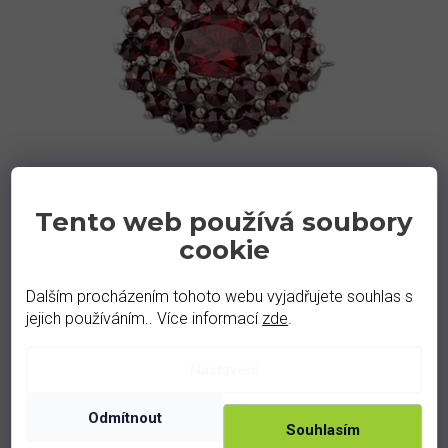
p
r
o
d
u
k
t
ů
Tento web používá soubory
granát - stříbrná brož - květina (5072)
cookie
Skladem
2 790 Kč
Dalším procházením tohoto webu vyjadřujete souhlas s
jejich používáním.. Více informací
zde
.
rhodiované
zlacené
Nastavení
Odmítnout
Souhlasím