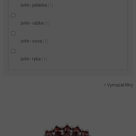
zvíře - ještěrka
1
zvíře - vážka
1
zvíře - sova
1
zvíře - ryba
1
Vymazat filtry
V
ý
p
i
s