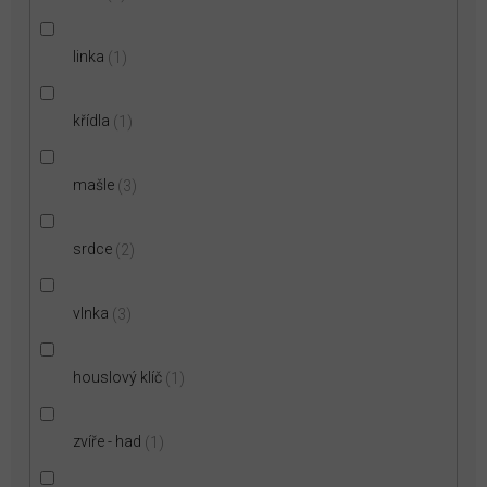
linka
1
křídla
1
mašle
3
srdce
2
vlnka
3
houslový klíč
1
zvíře - had
1