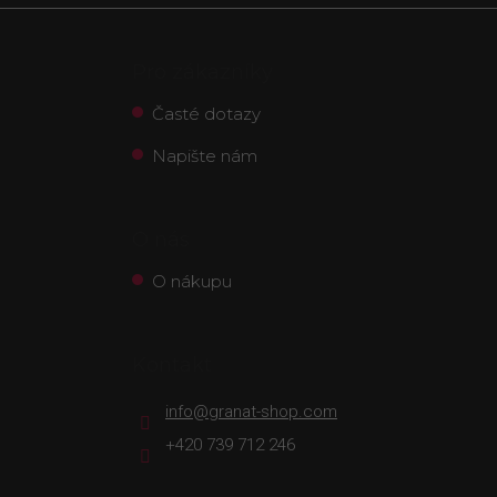
Pro zákazníky
Časté dotazy
Napište nám
O nás
O nákupu
Kontakt
info
@
granat-shop.com
+420 739 712 246