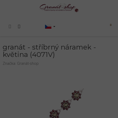
Přejít
na
obsah
Nákupní
košík
granát - stříbrný náramek -
květina (4071V)
Značka:
Granát-shop