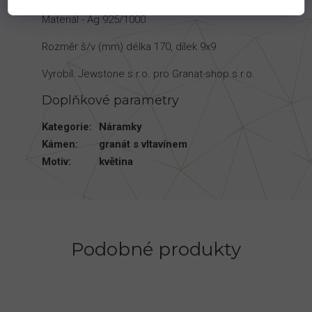
Materiál - Ag 925/1000
Rozměr š/v (mm) délka 170, dílek 9x9
Vyrobil: Jewstone s.r.o. pro Granat-shop s.r.o.
Doplňkové parametry
Kategorie
:
Náramky
Kámen
:
granát s vltavínem
Motiv
:
květina
Podobné produkty