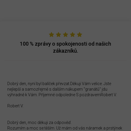
100 %
zprávy o spokojenosti od našich
zákazníků.
Dobrý den, nyní byl balíček převzat.Děkuji Vám velice. Jste
nejlepší a samozřejmě s dalším nákupem "granátů" jdu
výhradně k Vám. Příjemné odpoledne S pozdravemRobert V.
Robert V.
Dobrý den, moc děkuji za odpověď.
Rozumím a moc se těším. Už mám od vás náramek a prstýnek