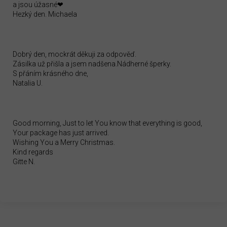
a jsou úžasné❤
Hezký den. Michaela
Dobrý den, mockrát děkuji za odpověď.
Zásilka už přišla a jsem nadšena.Nádherné šperky.
S přáním krásného dne,
Natalia U.
Good morning, Just to let You know that everything is good,
Your package has just arrived.
Wishing You a Merry Christmas.
Kind regards
Gitte N.