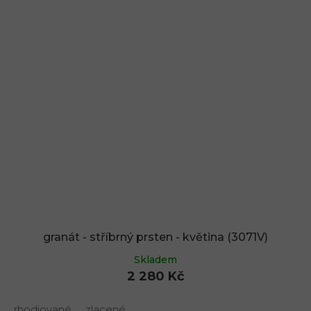
granát - stříbrný prsten - květina (3071V)
Skladem
2 280 Kč
rhodiované
zlacené