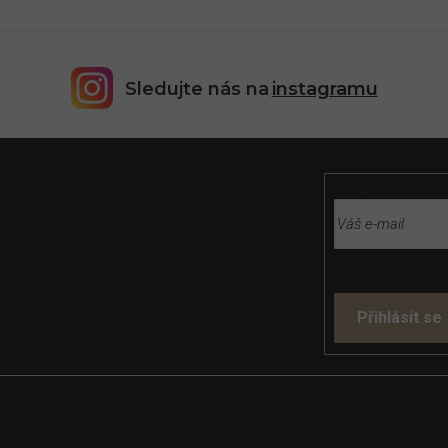
Sledujte nás na
instagramu
E-mail
rmace o nových produktech na našem e-shopu.
Vložením e-mailu
údajů
Přihlásit se
s
Kontakt