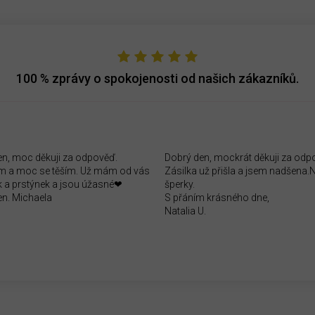
100 %
zprávy o spokojenosti od našich zákazníků.
en, moc děkuji za odpověď.
Dobrý den, mockrát děkuji za odp
 a moc se těším. Už mám od vás
Zásilka už přišla a jsem nadšena
 a prstýnek a jsou úžasné❤
šperky.
en. Michaela
S přáním krásného dne,
Natalia U.