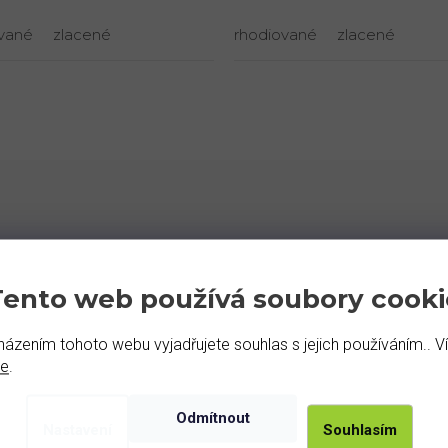
vané
zlacené
rhodiované
zlacené
vu Set 221, která okouzlí svým jedinečným spojením drahokamů a 
j se rozprostírá věnec zářivých českých granátů, uspořádaných do 
 vltavínu a ohnivých granátů vytváří fascinující kontrast, který po
Tento web používá soubory cooki
ázením tohoto webu vyjadřujete souhlas s jejich používáním.. V
ýroby. Je vyrobena ze stříbra ryzosti Ag 925/1000. Šperk je k disp
de
.
ný lesk a vyšší odolnost proti oxidaci. Nebo zvolte pozlacenou var
ější cenu. Dodáváme s certifikátem pravosti v elegantní dárkové kr
Odmítnout
Nastavení
Souhlasím