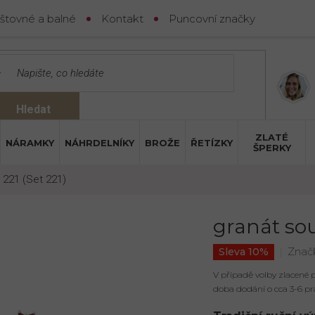
štovné a balné
Kontakt
Puncovní značky
Hledat
ZLATÉ
NÁRAMKY
NÁHRDELNÍKY
BROŽE
ŘETÍZKY
ŠPERKY
 221 (Set 221)
granát sou
Znač
Sleva 10%
V případě volby zlacené
doba dodání o cca 3-6 pr