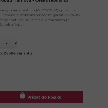
ýroba z Turnova - Česká republika.
je vyrobena ze stříbra (Ag 925/1000) s povrchovou
Zdobena je drobnými přírodními granáty a vltavíny.
tina o velikosti 9x9 mm. Souprava obsahuje
věsek a řetízek.
o:
Zvolte variantu
č
Přidat do košíku