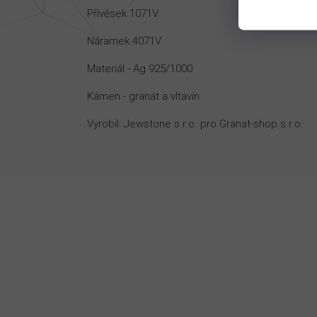
Přívěsek 1071V
Náramek 4071V
Materiál - Ag 925/1000
Kámen - granát a vltavín
Vyrobil: Jewstone s.r.o. pro Granat-shop s.r.o.