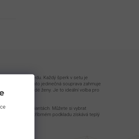
luxusního vzhledu. Každý šperk v setu je
něžné květiny. Tato jedinečná souprava zahrnuje
dtrhuje krásu každé ženy. Je to ideální volba pro
e
íce
ozici ve dvou variantách. Můžete si vybrat
iantu, která na stříbrném podkladu získává teplý
abičce.