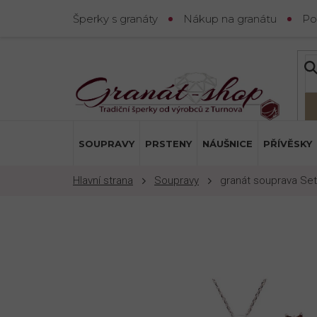
Přejít
Šperky s granáty
Nákup na granátu
Po
na
obsah
SOUPRAVY
PRSTENY
NÁUŠNICE
PŘÍVĚSKY
Soupravy
granát souprava Set