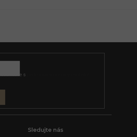
 souhlasíte s
podmínkami ochrany osobních
Sledujte nás