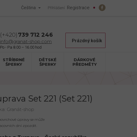
Registrace
Čeština
Přihlášení
739 712 246
Nákupní
Prázdný košík
info@granat-shop.com
košík
STŘÍBRNÉ
DĚTSKÉ
DÁRKOVÉ
ŠPERKY
ŠPERKY
PŘEDMĚTY
prava Set 221 (Set 221)
ka:
Granát-shop
 povrchové úpravy se může
acovních dní zpozdit.