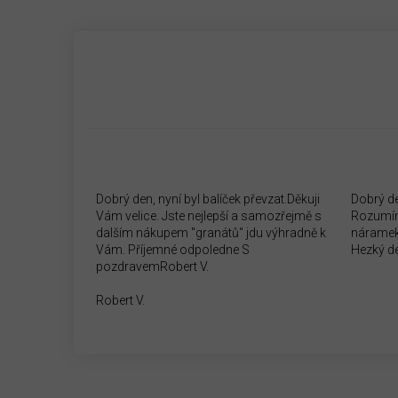
Dobrý den, nyní byl balíček převzat.Děkuji
Dobrý d
Vám velice. Jste nejlepší a samozřejmě s
Rozumím
dalším nákupem "granátů" jdu výhradně k
náramek
Vám. Příjemné odpoledne S
Hezký d
pozdravemRobert V.
Robert V.