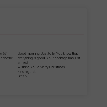
ověď.
Good morning, Just to let You know that
.Nádherné
everything is good, Your package has just
arrived.
Wishing You a Merry Christmas.
Kind regards
Gitte N.