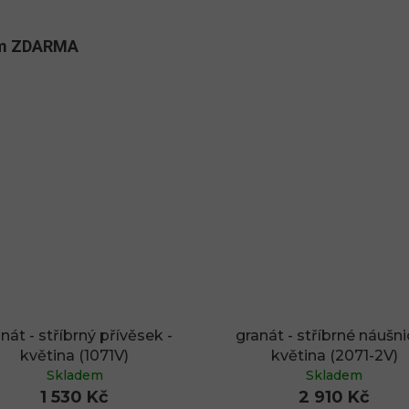
kům ZDARMA
nát - stříbrný přívěsek -
granát - stříbrné náušni
květina (1071V)
květina (2071-2V)
Skladem
Skladem
1 530 Kč
2 910 Kč