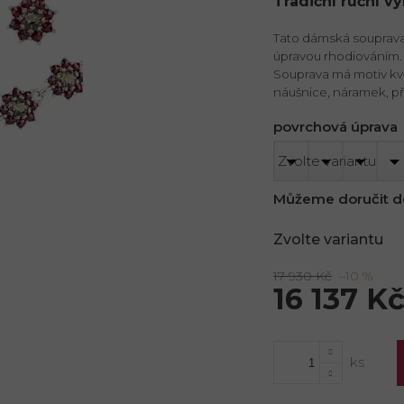
Tradiční ruční v
Tato dámská souprava 
úpravou rhodiováním. 
Souprava má motiv kvě
náušnice, náramek, pří
povrchová úprava
Můžeme doručit d
Zvolte variantu
17 930 Kč
–10 %
16 137 K
Měrná
cena: