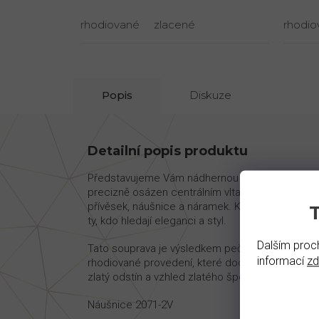
rhodiované
zlacené
rhodio
Popis
Diskuze
Detailní popis produktu
Představujeme Vám nádhernou granátovou soupra
precizně osázen centrálním vltavínem. Kolem ně
přívěsek, náušnice a náramek. Kombinace zeleného
ty, kdo hledají eleganci a styl.
Dalším proch
Tato souprava je výsledkem pečlivé české ruční v
informací
z
rhodiované provedení, které dodává šperku stříbr
zlatý odstín a vzhled zlatého šperku za dostupn
Náušnice 2071-2V