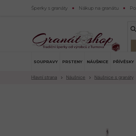
Přejít
Šperky s granáty
Nákup na granátu
Po
na
obsah
SOUPRAVY
PRSTENY
NÁUŠNICE
PŘÍVĚSKY
Náušnice
Náušnice s granáty