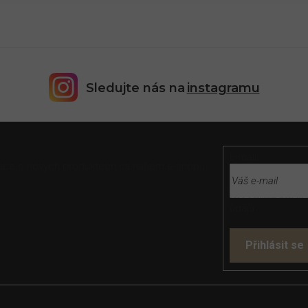
Sledujte nás na
instagramu
E-mail
rmace o nových produktech na našem e-shopu.
Vložením e-mailu
údajů
Přihlásit se