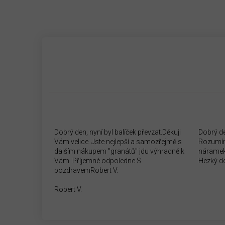
Dobrý den, nyní byl balíček převzat.Děkuji
Dobrý d
Vám velice. Jste nejlepší a samozřejmě s
Rozumím
dalším nákupem "granátů" jdu výhradně k
náramek
Vám. Příjemné odpoledne S
Hezký d
pozdravemRobert V.
Robert V.