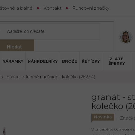
štovné a balné
Kontakt
Puncovní značky
Hledat
ZLATÉ
NÁRAMKY
NÁHRDELNÍKY
BROŽE
ŘETÍZKY
ŠPERKY
granát - stříbrné náušnice - kolečko (2627-4)
granát - s
kolečko (2
Novinka
Značk
V případě volby zlacené