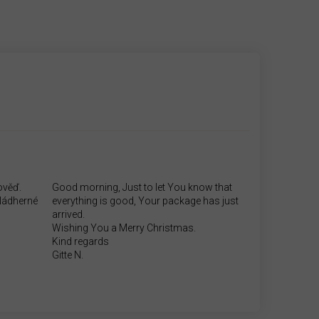
ověď.
Good morning, Just to let You know that
.Nádherné
everything is good, Your package has just
arrived.
Wishing You a Merry Christmas.
Kind regards
Gitte N.