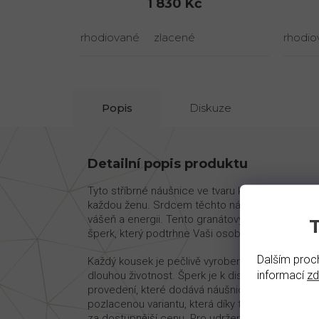
1 830 Kč
rhodiované
zlacené
rhodio
Popis
Diskuze
Detailní popis produktu
Tyto stříbrné náušnice ve tvaru kolečka, osázen
každou ženu. Srdcem těchto náušnic jsou třpyti
vášeň a energii. Tento granátový šperk z Turnova
šperk, který podtrhne Vaši osobnost. Hmotnost k
Dalším proch
Každý kousek je pečlivě vyroben z české dílny z 
informací
z
dlouhou životnost. Šperk je k dispozici ve dvou
provedení, které dodává náušnicím jasný stříbrný
pozlacenou variantu, která díky teplému zlatému
za dostupnější cenu. Pro udržení krásy doporuč