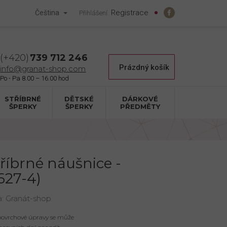
Registrace
Čeština
Přihlášení
739 712 246
Nákupní
Prázdný košík
info@granat-shop.com
košík
STŘÍBRNÉ
DĚTSKÉ
DÁRKOVÉ
ŠPERKY
ŠPERKY
PŘEDMĚTY
tříbrné náušnice -
627-4)
a:
Granát-shop
 povrchové úpravy se může