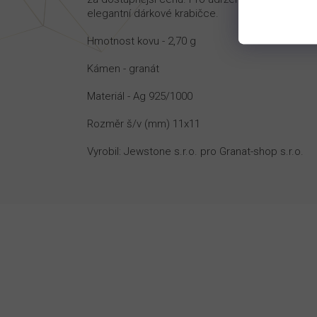
elegantní dárkové krabičce.
Hmotnost kovu - 2,70 g
Kámen - granát
Materiál - Ag 925/1000
Rozměr š/v (mm) 11x11
Vyrobil: Jewstone s.r.o. pro Granat-shop s.r.o.