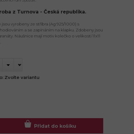
acovních dní zpozdit.
ýroba z Turnova - Česká republika.
jsou vyrobeny ze stříbra (Ag 925/1000) s
hodiováním a se zapínáním na klapku. Zdobeny jsou
anáty. Náušnice mají motiv kolečko o velikosti 11x11
.
o:
Zvolte variantu
Přidat do košíku