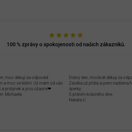
100 %
zprávy o spokojenosti od našich zákazníků.
en, moc děkuji za odpověď.
Dobrý den, mockrát děkuji za odp
 a moc se těším. Už mám od vás
Zásilka už přišla a jsem nadšena
 a prstýnek a jsou úžasné❤
šperky.
en. Michaela
S přáním krásného dne,
Natalia U.