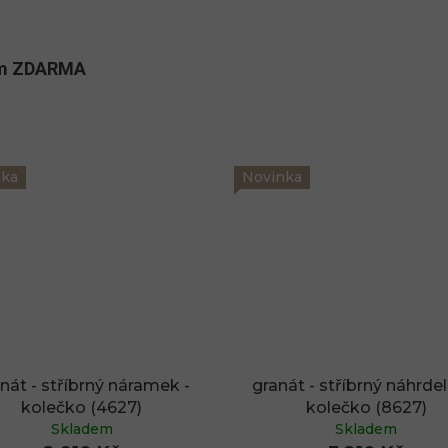
kům ZDARMA
nka
Novinka
nát - stříbrný náramek -
granát - stříbrný náhrdel
kolečko (4627)
kolečko (8627)
Skladem
Skladem