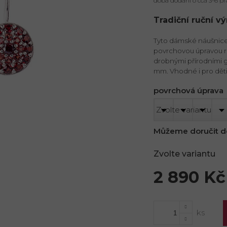
doba dodání o cca 3-6 pr
Tradiční ruční v
Tyto dámské náušnice 
povrchovou úpravou r
drobnými přírodními gr
mm. Vhodné i pro děti
povrchová úprava
Můžeme doručit d
Zvolte variantu
2 890 Kč
Měrná
cena: