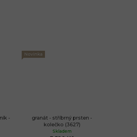
Novinka
ník -
granát - stříbrný prsten -
kolečko (3627)
Skladem