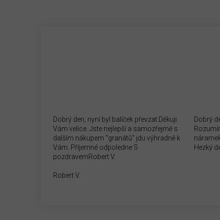
Dobrý den, nyní byl balíček převzat.Děkuji
Dobrý d
Vám velice. Jste nejlepší a samozřejmě s
Rozumím
dalším nákupem "granátů" jdu výhradně k
náramek
Vám. Příjemné odpoledne S
Hezký d
pozdravemRobert V.
Robert V.