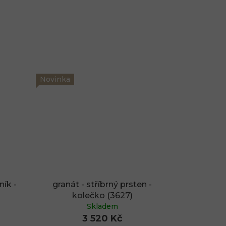
Novinka
ník -
granát - stříbrný prsten -
kolečko (3627)
Skladem
3 520 Kč