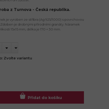
acovních dní zpozdit.
ýroba z Turnova - Česká republika.
ek je vyroben ze stříbra (Ag 925/1000) s povrchovou
 Zdoben je drobnými přírodními granáty. Náramek
likosti 15x15 mm, délka je 170 + 30 mm.
o:
Zvolte variantu
Přidat do košíku