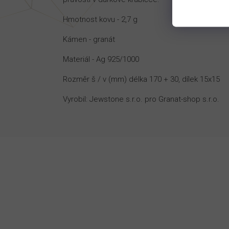
Hmotnost kovu - 2,7 g
Kámen - granát
Materiál - Ag 925/1000
Rozměr š / v (mm) délka 170 + 30, dílek 15x15
Vyrobil: Jewstone s.r.o. pro Granat-shop s.r.o.