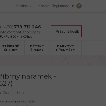
Registrace
Čeština
Přihlášení
739 712 246
Nákupní
Prázdný košík
info@granat-shop.com
košík
STŘÍBRNÉ
DĚTSKÉ
DÁRKOVÉ
ŠPERKY
ŠPERKY
PŘEDMĚTY
tříbrný náramek -
627)
a:
Granát-shop
 povrchové úpravy se může