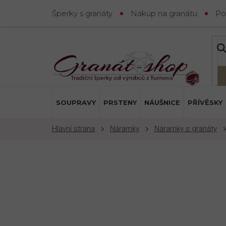
Přejít
Šperky s granáty
Nákup na granátu
Po
na
obsah
SOUPRAVY
PRSTENY
NÁUŠNICE
PŘÍVĚSKY
Náramky
Náramky s granáty