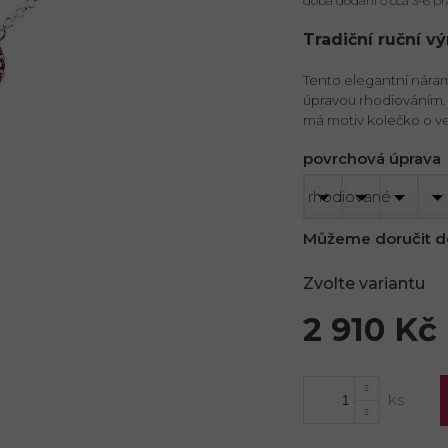
doba dodání o cca 3-6 pr
Tradiční ruční v
Tento elegantní náram
úpravou rhodiováním.
má motiv kolečko o ve
povrchová úprava
Můžeme doručit d
Zvolte variantu
2 910 Kč
Měrná
cena: