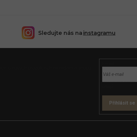
Sledujte nás na
instagramu
E-mail
rmace o nových produktech na našem e-shopu.
Vložením e-mailu
údajů
Přihlásit se