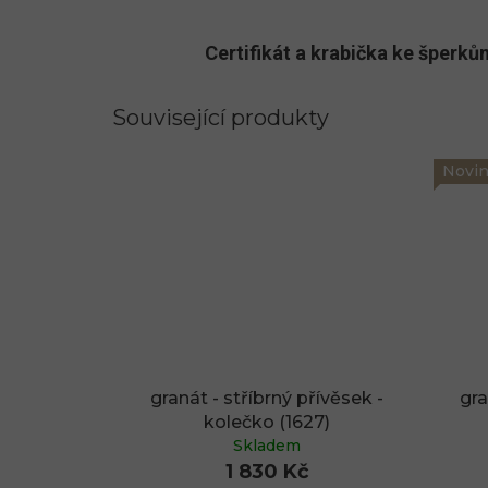
Certifikát a krabička ke šper
Související produkty
Novi
granát - stříbrný přívěsek -
gra
kolečko (1627)
Skladem
1 830 Kč