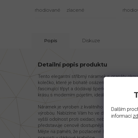
rhodiované
zlacené
rhodio
Popis
Diskuze
Detailní popis produktu
Tento elegantní stříbrný náramek s granáty oko
kolečko, které je bohatě osázeno zářivými granát
fascinující třpyt a dodávají šperku hluboký, ohniv
krásu s moderním pojetím, ideální pro každou př
Náramek je vyroben z kvalitního stříbra Ag 925/10
Dalším proch
výrobou. Nabízíme Vám ho ve dvou variantách: rho
informací
z
vyšší odolnost proti oxidaci, nebo pozlacené, k
představuje cenově dostupnější alternativu k plné
Mějte na paměti, že pozlacené šperky vyžadují še
pravosti v dárkové krabičce.