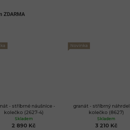
kům ZDARMA
nka
Novinka
nát - stříbrné náušnice -
granát - stříbrný náhrdel
kolečko (2627-4)
kolečko (8627)
Skladem
Skladem
2 890 Kč
3 210 Kč