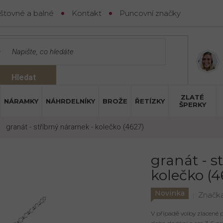
štovné a balné
Kontakt
Puncovní značky
Hledat
ZLATÉ
NÁRAMKY
NÁHRDELNÍKY
BROŽE
ŘETÍZKY
ŠPERKY
granát - stříbrný náramek - kolečko (4627)
granát - s
kolečko (4
Novinka
Značk
V případě volby zlacené