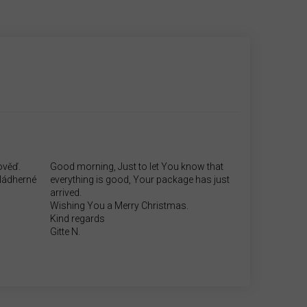
ověď.
Good morning, Just to let You know that
.Nádherné
everything is good, Your package has just
arrived.
Wishing You a Merry Christmas.
Kind regards
Gitte N.