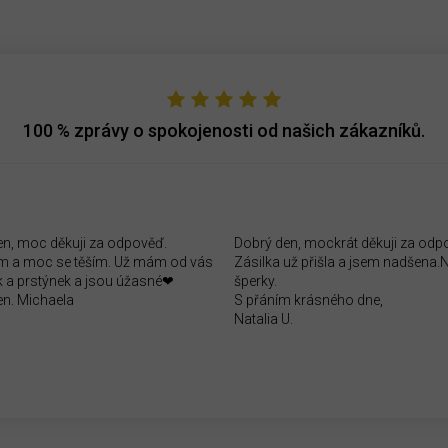
100 %
zprávy o spokojenosti od našich zákazníků.
en, moc děkuji za odpověď.
Dobrý den, mockrát děkuji za odp
 a moc se těším. Už mám od vás
Zásilka už přišla a jsem nadšena
 a prstýnek a jsou úžasné❤
šperky.
en. Michaela
S přáním krásného dne,
Natalia U.