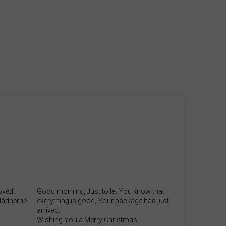
ověď.
Good morning, Just to let You know that
.Nádherné
everything is good, Your package has just
arrived.
Wishing You a Merry Christmas.