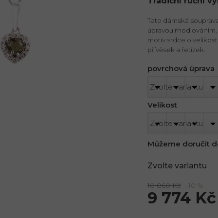
Tradiční ruční v
Tato dámská souprava 
úpravou rhodiováním. 
motiv srdce o velikos
přívěsek a řetízek.
povrchová úprava
Velikost
Můžeme doručit d
Zvolte variantu
10 860 Kč
–10 %
9 774 Kč
Měrná