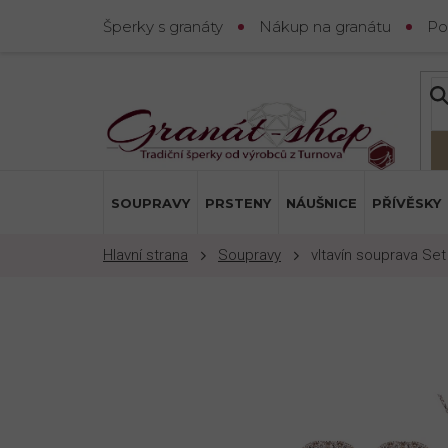
Přejít
Šperky s granáty
Nákup na granátu
Po
na
obsah
SOUPRAVY
PRSTENY
NÁUŠNICE
PŘÍVĚSKY
Soupravy
vltavín souprava Set