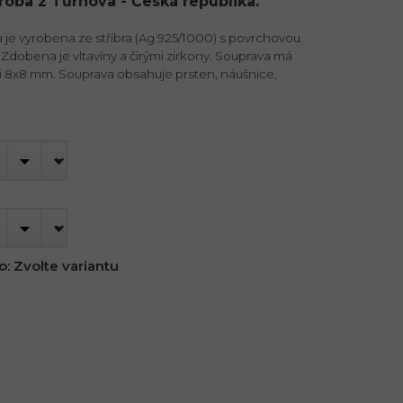
ýroba z Turnova - Česká republika.
je vyrobena ze stříbra (Ag 925/1000) s povrchovou
Zdobena je vltavíny a čirými zirkony. Souprava má
ti 8x8 mm. Souprava obsahuje prsten, náušnice,
o:
Zvolte variantu