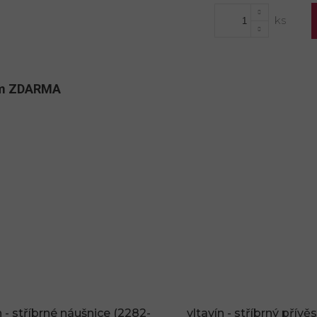
cena:
kům ZDARMA
n - stříbrné náušnice (2282-
vltavín - stříbrný přívě