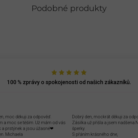
Podobné produkty
100 %
zprávy o spokojenosti od našich zákazníků.
en, moc děkuji za odpověď.
Dobrý den, mockrát děkuji za odp
 a moc se těším. Už mám od vás
Zásilka už přišla a jsem nadšena
 a prstýnek a jsou úžasné❤
šperky.
en. Michaela
S přáním krásného dne,