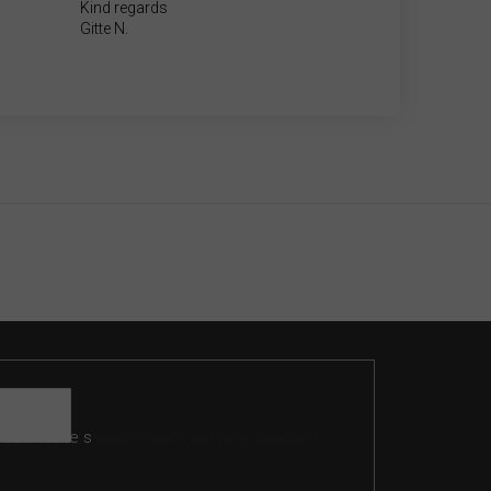
Kind regards
Gitte N.
 souhlasíte s
podmínkami ochrany osobních