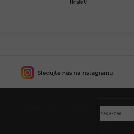
Natalia U.
Sledujte nás na
instagramu
E-mail
rmace o nových produktech na našem e-shopu.
Vložením e-mailu
údajů