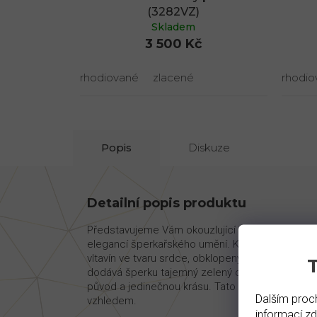
(3282VZ)
Skladem
3 500 Kč
rhodiované
zlacené
rhodio
Popis
Diskuze
Detailní popis produktu
Představujeme Vám okouzlující vltavínovou soupr
elegancí šperkařského umění. Každý kousek této
vltavín ve tvaru srdce, obklopený třpytivými 
dodává šperku tajemný zelený odstín a neopakova
původ a jedinečnou krásu. Tato souprava je ideál
Dalším proch
vzhledem.
informací
z