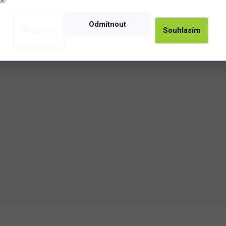
g 925/1000, s důrazem na českou ruční výrobu. K dispozici je
y. Rhodiované provedení dodává šperku zářivý stříbrný lesk a
Odmítnout
acená varianta propůjčuje soupravě teplý zlatý odstín na
Nastavení
Souhlasím
šperku za dostupnější cenu. Pro prsten si prosím zvolte
váme s certifikátem pravosti v dárkové krabičce.