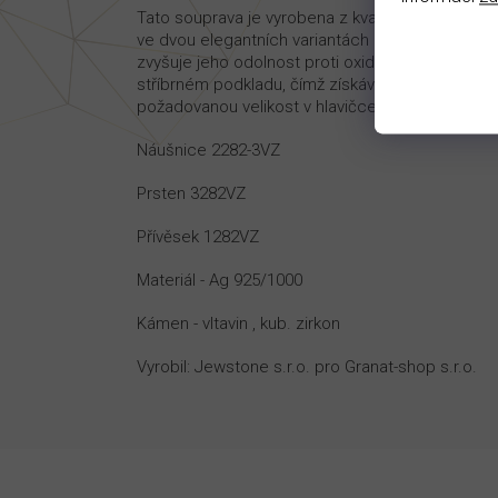
Tato souprava je vyrobena z kvalitního stříbra A
ve dvou elegantních variantách povrchové úprav
zvyšuje jeho odolnost proti oxidaci. Naopak pozl
stříbrném podkladu, čímž získává vizuál zlatého 
požadovanou velikost v hlavičce produktu. Dodá
Náušnice 2282-3VZ
Prsten 3282VZ
Přívěsek 1282VZ
Materiál - Ag 925/1000
Kámen - vltavin , kub. zirkon
Vyrobil: Jewstone s.r.o. pro Granat-shop s.r.o.