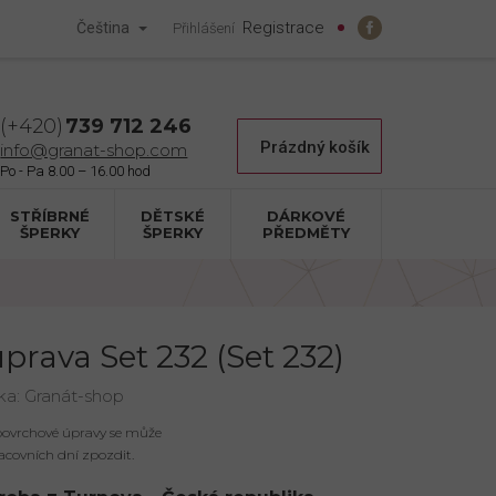
Registrace
Čeština
Přihlášení
739 712 246
Nákupní
Prázdný košík
info@granat-shop.com
košík
STŘÍBRNÉ
DĚTSKÉ
DÁRKOVÉ
ŠPERKY
ŠPERKY
PŘEDMĚTY
uprava Set 232 (Set 232)
ka:
Granát-shop
 povrchové úpravy se může
acovních dní zpozdit.