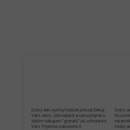
Dobrý den, nyní byl balíček převzat.Děkuji
Dobrý d
Vám velice. Jste nejlepší a samozřejmě s
Rozumím
dalším nákupem "granátů" jdu výhradně k
náramek
Vám. Příjemné odpoledne S
Hezký d