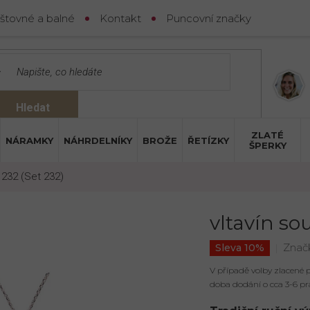
štovné a balné
Kontakt
Puncovní značky
Hledat
ZLATÉ
NÁRAMKY
NÁHRDELNÍKY
BROŽE
ŘETÍZKY
ŠPERKY
 232 (Set 232)
vltavín so
Znač
Sleva 10%
V případě volby zlacené
doba dodání o cca 3-6 pr