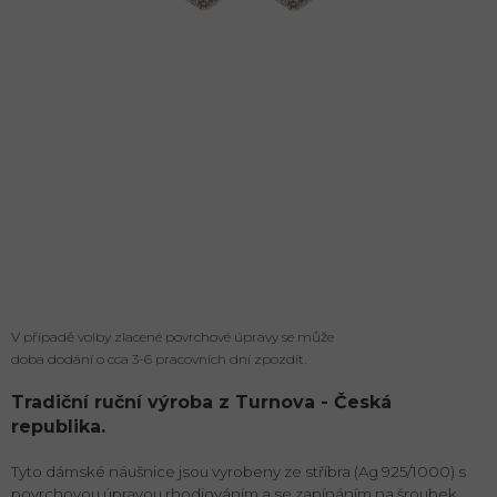
V případě volby zlacené povrchové úpravy se může
doba dodání o cca 3-6 pracovních dní zpozdit.
Tradiční ruční výroba z Turnova - Česká
republika.
Tyto dámské náušnice jsou vyrobeny ze stříbra (Ag 925/1000) s
povrchovou úpravou rhodiováním a se zapínáním na šroubek.