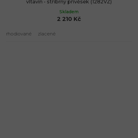
vltavín - stříbrný přívěsek (1282VZ)
Skladem
2 210 Kč
rhodiované
zlacené