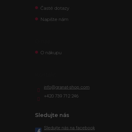
Časté dotazy
Napište nám
O nás
O nákupu
Kontakt
info
@
granat-shop.com
+420 739 712 246
Sledujte nás
Sledujte nás na facebook