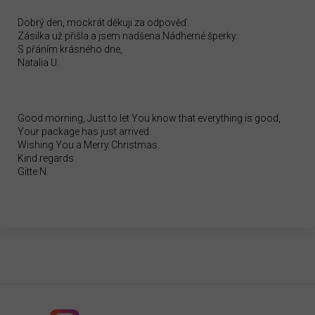
Dobrý den, mockrát děkuji za odpověď.
Zásilka už přišla a jsem nadšena.Nádherné šperky.
S přáním krásného dne,
Natalia U.
Good morning, Just to let You know that everything is good,
Your package has just arrived.
Wishing You a Merry Christmas.
Kind regards
Gitte N.