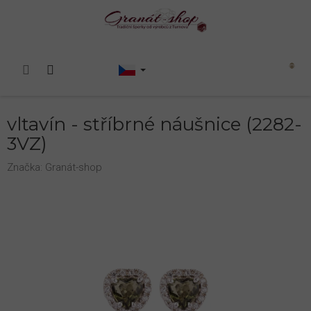
Přejít
na
obsah
Nákupní
košík
vltavín - stříbrné náušnice (2282-
3VZ)
Značka:
Granát-shop