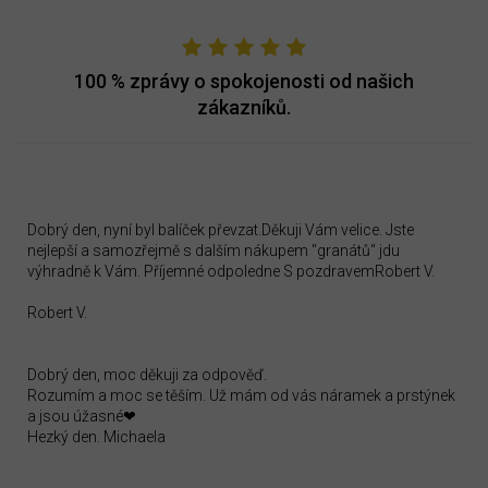
100 %
zprávy o spokojenosti od našich
zákazníků.
Dobrý den, nyní byl balíček převzat.Děkuji Vám velice. Jste
nejlepší a samozřejmě s dalším nákupem "granátů" jdu
výhradně k Vám. Příjemné odpoledne S pozdravemRobert V.
Robert V.
Dobrý den, moc děkuji za odpověď.
Rozumím a moc se těším. Už mám od vás náramek a prstýnek
a jsou úžasné❤
Hezký den. Michaela