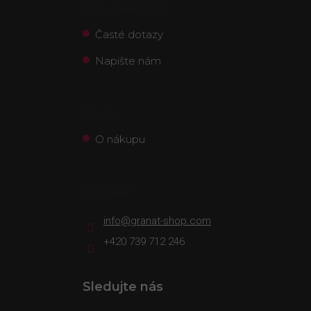
Pro zákazníky
Časté dotazy
Napište nám
O nás
O nákupu
Kontakt
info
@
granat-shop.com
+420 739 712 246
Sledujte nás