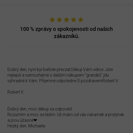
100 %
zprávy o spokojenosti od našich
zákazníků.
Dobrý den, nyní byl balíček převzat.Děkuji Vám velice. Jste
nejlepší a samozřejmě s dalším nákupem "granátů" jdu
výhradně k Vám. Příjemné odpoledne S pozdravemRobert V.
Robert V.
Dobrý den, moc děkuji za odpověď.
Rozumím a moc se těším. Už mám od vás náramek a prstýnek
a jsou úžasné❤
Hezký den. Michaela