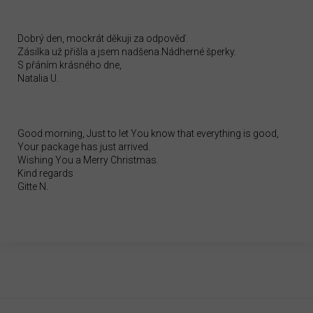
Dobrý den, mockrát děkuji za odpověď.
Zásilka už přišla a jsem nadšena.Nádherné šperky.
S přáním krásného dne,
Natalia U.
Good morning, Just to let You know that everything is good,
Your package has just arrived.
Wishing You a Merry Christmas.
Kind regards
Gitte N.