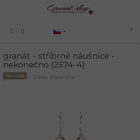
Přejít
na
obsah
Nákupní
košík
granát - stříbrné náušnice -
nekonečno (2574-4)
Novinka
Značka:
Granát-shop