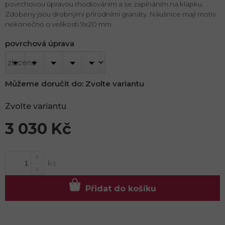
povrchovou úpravou rhodiováním a se zapínáním na klapku.
Zdobeny jsou drobnými přírodními granáty. Náušnice mají motiv
nekonečno o velikosti 9x20 mm.
povrchová úprava
Můžeme doručit do:
Zvolte variantu
Zvolte variantu
3 030 Kč
Měrná
cena:
Přidat do košíku