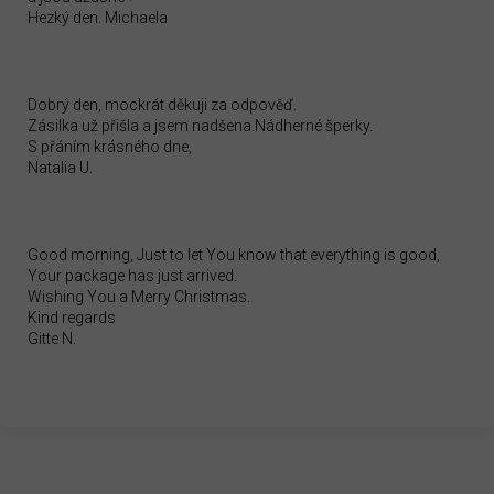
Hezký den. Michaela
Dobrý den, mockrát děkuji za odpověď.
Zásilka už přišla a jsem nadšena.Nádherné šperky.
S přáním krásného dne,
Natalia U.
Good morning, Just to let You know that everything is good,
Your package has just arrived.
Wishing You a Merry Christmas.
Kind regards
Gitte N.