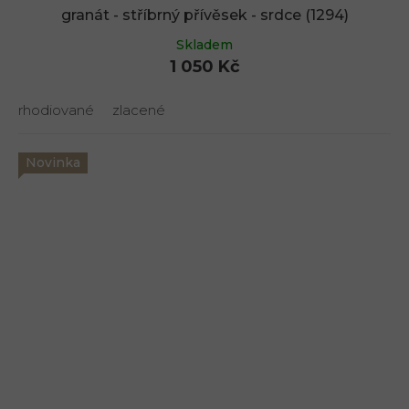
granát - stříbrný přívěsek - srdce (1294)
Skladem
1 050 Kč
rhodiované
zlacené
Novinka