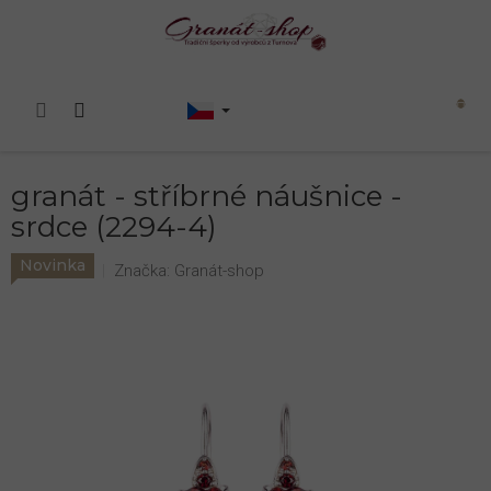
Přejít
na
obsah
Nákupní
košík
granát - stříbrné náušnice -
srdce (2294-4)
Novinka
Značka:
Granát-shop