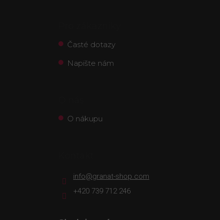
Pro zákazníky
Časté dotazy
Napište nám
O nás
O nákupu
Kontakt
info
@
granat-shop.com
+420 739 712 246