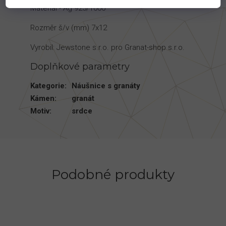
Materiál - Ag 925/1000
Rozměr š/v (mm) 7x12
Vyrobil: Jewstone s.r.o. pro Granat-shop s.r.o.
Doplňkové parametry
Kategorie
:
Náušnice s granáty
Kámen
:
granát
Motiv
:
srdce
Podobné produkty