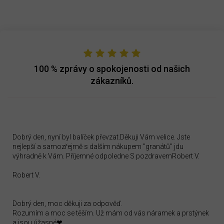
100 %
zprávy o spokojenosti od našich
zákazníků.
Dobrý den, nyní byl balíček převzat.Děkuji Vám velice. Jste
nejlepší a samozřejmě s dalším nákupem "granátů" jdu
výhradně k Vám. Příjemné odpoledne S pozdravemRobert V.
Robert V.
Dobrý den, moc děkuji za odpověď.
Rozumím a moc se těším. Už mám od vás náramek a prstýnek
a jsou úžasné❤