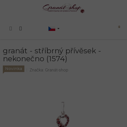
Přejít
na
obsah
Nákupní
košík
granát - stříbrný přívěsek -
nekonečno (1574)
Novinka
Značka:
Granát-shop