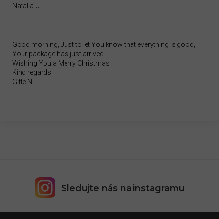
Natalia U.
Good morning, Just to let You know that everything is good,
Your package has just arrived.
Wishing You a Merry Christmas.
Kind regards
Gitte N.
Sledujte nás na
instagramu
Z