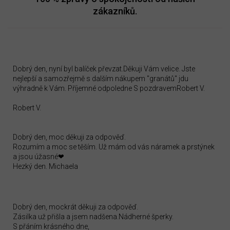
zákazníků.
Dobrý den, nyní byl balíček převzat.Děkuji Vám velice. Jste
nejlepší a samozřejmě s dalším nákupem "granátů" jdu
výhradně k Vám. Příjemné odpoledne S pozdravemRobert V.
Robert V.
Dobrý den, moc děkuji za odpověď.
Rozumím a moc se těším. Už mám od vás náramek a prstýnek
a jsou úžasné❤
Hezký den. Michaela
Dobrý den, mockrát děkuji za odpověď.
Zásilka už přišla a jsem nadšena.Nádherné šperky.
S přáním krásného dne,