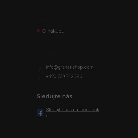
O nás
O nákupu
Kontakt
info
@
granat-shop.com
+420 739 712 246
Sledujte nás
Sledujte nás na facebook
u